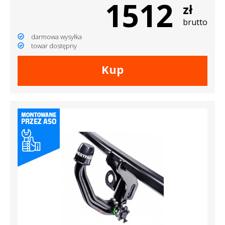
1512
zł
brutto
darmowa wysyłka
towar dostępny
Kup