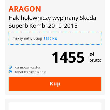
ARAGON
Hak holowniczy wypinany Skoda
Superb Kombi 2010-2015
maksymalny uciąg:
1950 kg
1455
zł
brutto
darmowa wysyłka
towar na zamówienie
Kup