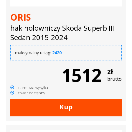
ORIS
hak holowniczy Skoda Superb III
Sedan 2015-2024
maksymalny uciąg:
2420
1512
zł
brutto
darmowa wysyłka
towar dostępny
Kup