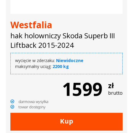
Westfalia
hak holowniczy Skoda Superb III
Liftback 2015-2024
wycięcie w zderzaku:
Niewidoczne
maksymalny uciąg:
2200 kg
1599
zł
brutto
darmowa wysyłka
towar dostępny
Kup