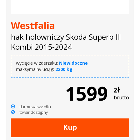
Westfalia
hak holowniczy Skoda Superb III
Kombi 2015-2024
wycięcie w zderzaku:
Niewidoczne
maksymalny uciąg:
2200 kg
1599
zł
brutto
darmowa wysyłka
towar dostępny
Kup