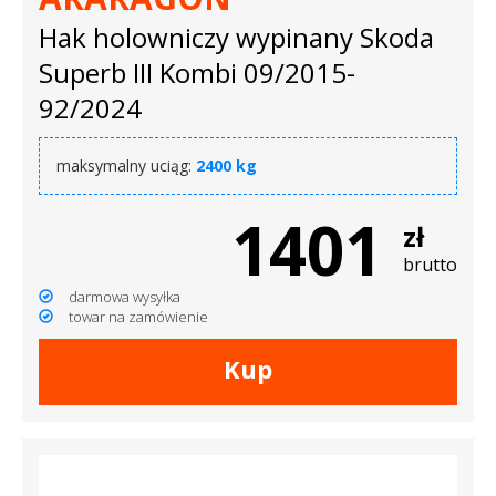
Hak holowniczy wypinany Skoda
Superb III Kombi 09/2015-
92/2024
maksymalny uciąg:
2400 kg
1401
zł
brutto
darmowa wysyłka
towar na zamówienie
Kup