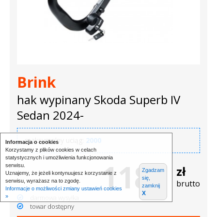
Brink
hak wypinany Skoda Superb IV
Sedan 2024-
maksymalny uciąg:
2000
Informacja o cookies
Korzystamy z plików cookies w celach
statystycznych i umożliwienia funkcjonowania
1181
serwisu.
zł
Zgadzam
Uznajemy, że jeżeli kontynuujesz korzystanie z
się,
serwisu, wyrażasz na to zgodę.
brutto
zamknij
Informacje o możliwości zmiany ustawień cookies
X
»
darmowa wysyłka
towar dostępny