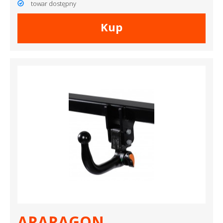
towar dostępny
Kup
ARARAGON