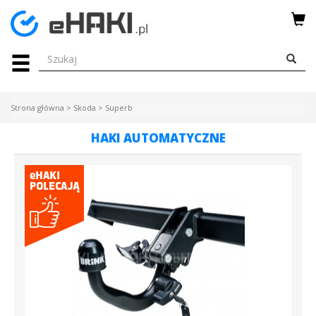
Menu
HAKI
HOLOWNICZE
Strona główna
>
Skoda
>
Superb
WIĄZKI
HAKI AUTOMATYCZNE
ELEKTRYCZNE
BAGAŻNIKI
ROWEROWE
BOXY
DACHOWE
Bagażniki