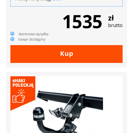
1535
zł
brutto
darmowa wysyłka
towar dostępny
Kup