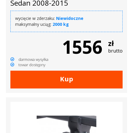
Sedan 2008-2015
wycięcie w zderzaku:
Niewidoczne
maksymalny uciąg:
2000 kg
1556
zł
brutto
darmowa wysyłka
towar dostępny
Kup