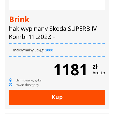
Brink
hak wypinany Skoda SUPERB IV
Kombi 11.2023 -
maksymalny uciąg:
2000
1181
zł
brutto
darmowa wysyłka
towar dostępny
Kup