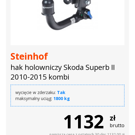
Steinhof
hak holowniczy Skoda Superb II
2010-2015 kombi
wycięcie w zderzaku:
Tak
maksymalny uciąg:
1800 kg
1132
zł
brutto
najniższa cena z ostatnich 30 dni: 1132,00 zł