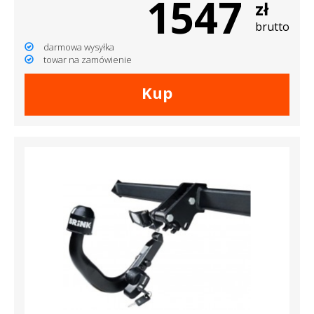
1547
zł
brutto
darmowa wysyłka
towar na zamówienie
Kup