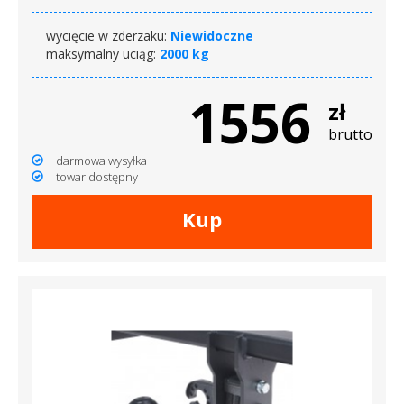
wycięcie w zderzaku:
Niewidoczne
maksymalny uciąg:
2000 kg
1556
zł
brutto
darmowa wysyłka
towar dostępny
Kup