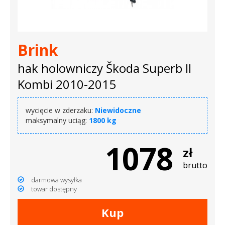
dachowe
AKCESORIA
Brink
SPORTOWE
hak holowniczy Škoda Superb II
Turystyka
Kombi 2010-2015
Przyczepy
wycięcie w zderzaku:
Niewidoczne
samochodowe
maksymalny uciąg:
1800 kg
Kontakt
1078
zł
brutto
darmowa wysyłka
towar dostępny
Kup