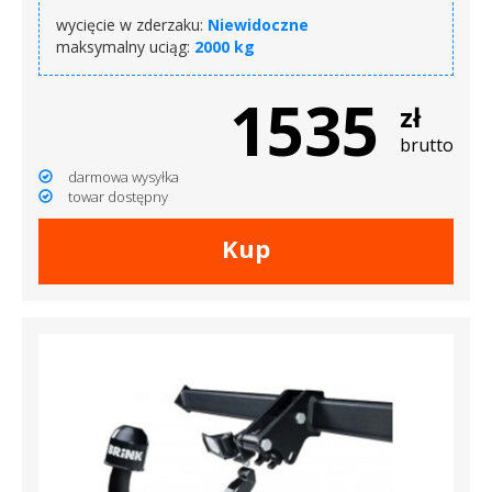
wycięcie w zderzaku:
Niewidoczne
maksymalny uciąg:
2000 kg
1535
zł
brutto
darmowa wysyłka
towar dostępny
Kup