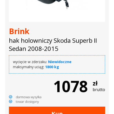
Brink
hak holowniczy Skoda Superb II
Sedan 2008-2015
wycięcie w zderzaku:
Niewidoczne
maksymalny uciąg:
1800 kg
1078
zł
brutto
darmowa wysyłka
towar dostępny
Kup