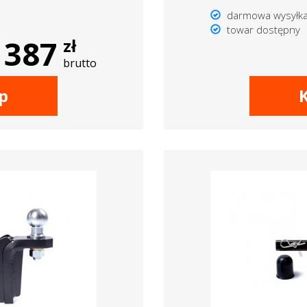
darmowa wysyłk
towar dostępny
387
zł
brutto
p