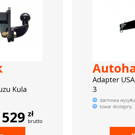
k
Autoh
Adapter USA
uzu Kula
3
darmowa wysyłk
towar dostępny
529
zł
brutto