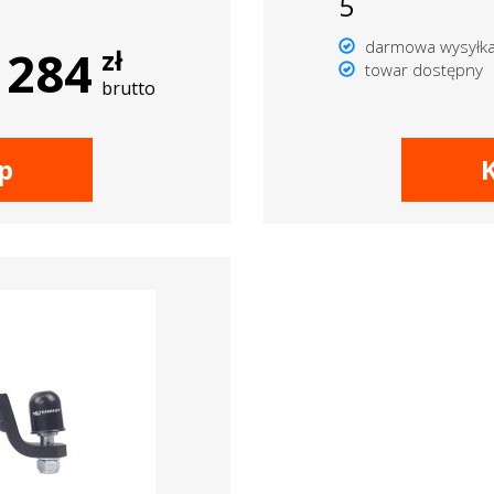
5
darmowa wysyłk
284
zł
towar dostępny
brutto
p