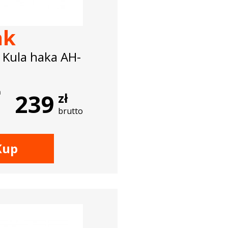
ak
 Kula haka AH-
a
239
zł
brutto
Kup