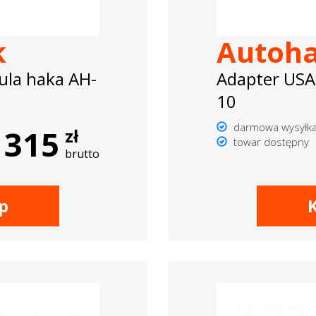
k
Autoh
ula haka AH-
Adapter USA
10
darmowa wysyłk
315
zł
towar dostępny
brutto
p