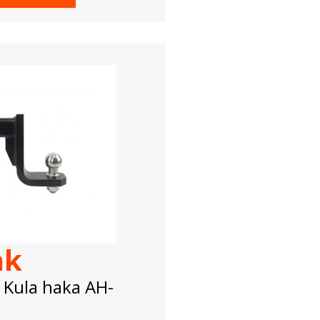
ak
 Kula haka AH-