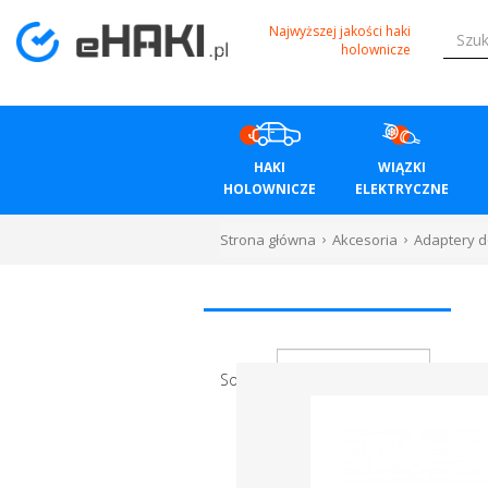
Menu
Najwyższej jakości haki
holownicze
HAKI
HOLOWNICZE
HAKI
WIĄZKI
WIĄZKI
HOLOWNICZE
ELEKTRYCZNE
ELEKTRYCZNE
Strona główna
Akcesoria
Adaptery d
BAGAŻNIKI
ROWEROWE
BOXY
Sortuj
DACHOWE
Bagażniki