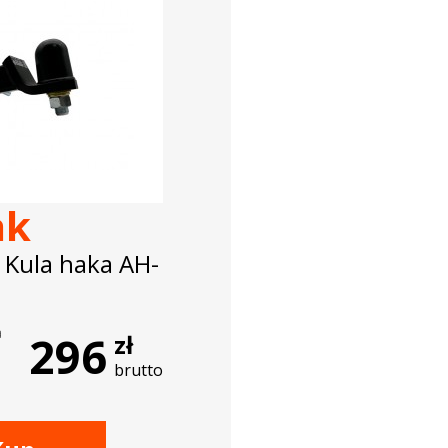
ak
 Kula haka AH-
a
296
zł
brutto