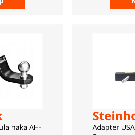
p
k
Steinh
ula haka AH-
Adapter USA