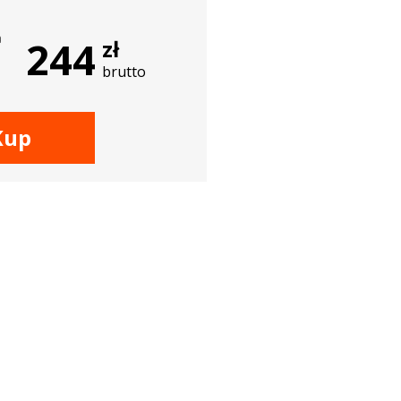
a
244
zł
brutto
Kup