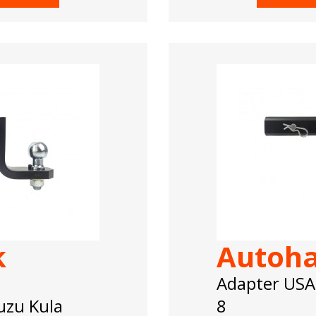
k
Autoh
Adapter USA
uzu Kula
8