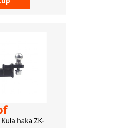
Kup
of
 Kula haka ZK-