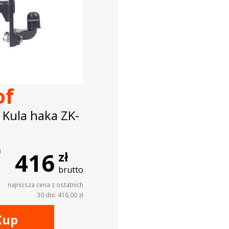
of
 Kula haka ZK-
a
416
zł
brutto
najniższa cena z ostatnich
30 dni: 416,00 zł
Kup