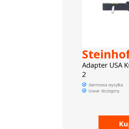
dachowe
AKCESORIA
SPORTOWE
Turystyka
Steinho
Przyczepy
Adapter USA K
samochodowe
2
Kontakt
darmowa wysyłka
towar dostępny
Ku