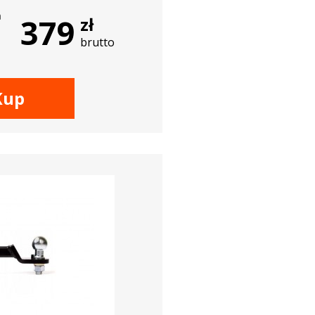
a
379
zł
brutto
Kup