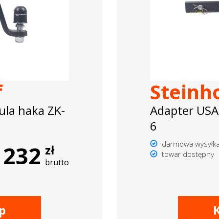
f
Steinh
ula haka ZK-
Adapter USA
6
darmowa wysyłk
232
zł
towar dostępny
brutto
p