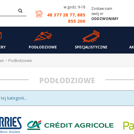
w godz. 9-18
Zostaw nam
swój nr
48 377 28 77, 885
ODDZWONIMY
855 200
ERY
PODŁODZIOWE
SPECJALISTYCZNE
AK
we
Podłodziowe
PODŁODZIOWE
j kategorii...