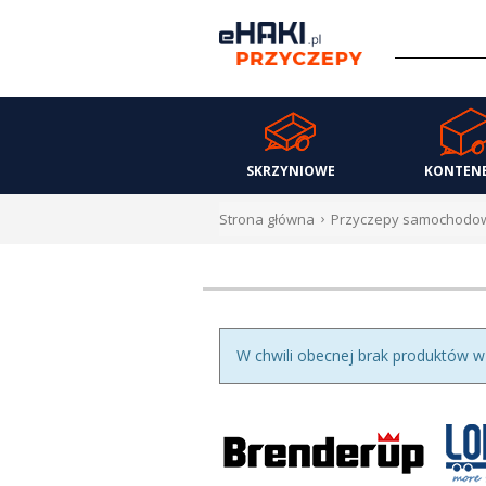
Menu
HAKI
HOLOWNICZE
SKRZYNIOWE
KONTEN
WIĄZKI
Strona główna
Przyczepy samochodo
ELEKTRYCZNE
BAGAŻNIKI
ROWEROWE
BOXY
W chwili obecnej brak produktów w te
DACHOWE
Bagażniki