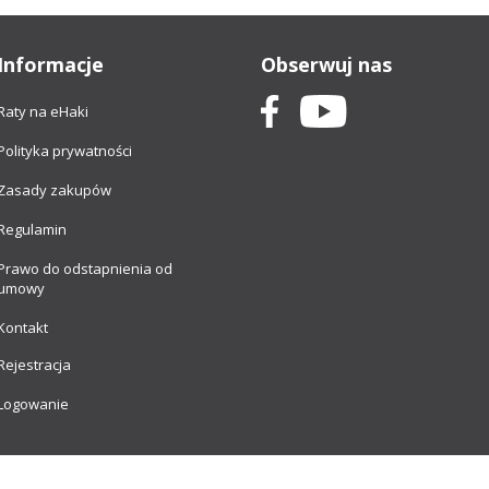
Informacje
Obserwuj nas
Raty na eHaki
Polityka prywatności
Zasady zakupów
Regulamin
Prawo do odstapnienia od
umowy
Kontakt
Rejestracja
Logowanie