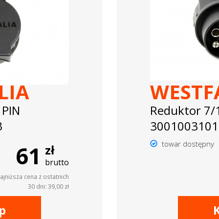
LIA
WESTF
 PIN
Reduktor 7/
3
3001003101
towar dostępny
61
zł
brutto
ajniższa cena z ostatnich
30 dni: 39,00 zł
p