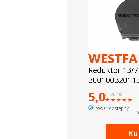
dachowe
AKCESORIA
SPORTOWE
Turystyka
WESTFA
Przyczepy
Reduktor 13/7
samochodowe
30010032011
Kontakt
5,0
(1 opinii)
towar dostępny
n
Ku