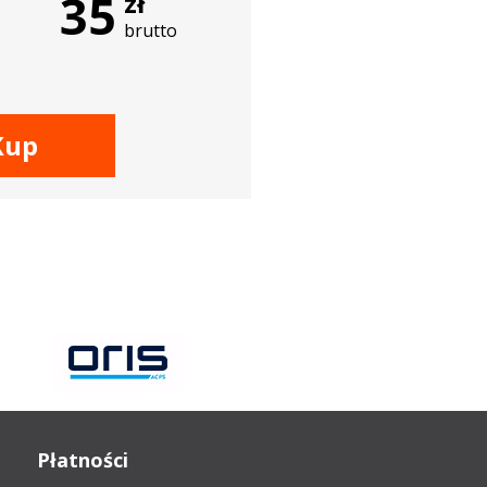
35
zł
brutto
Kup
Płatności