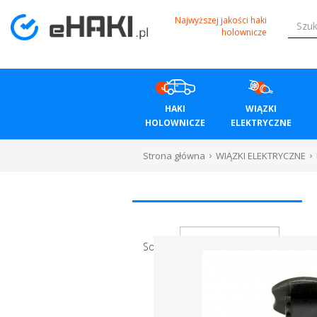
Menu
Najwyższej jakości haki
holownicze
HAKI
HOLOWNICZE
HAKI
WIĄZKI
WIĄZKI
HOLOWNICZE
ELEKTRYCZNE
ELEKTRYCZNE
Strona główna
WIĄZKI ELEKTRYCZNE
BAGAŻNIKI
ROWEROWE
BOXY
Sortuj
DACHOWE
Bagażniki