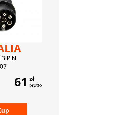
ALIA
13 PIN
07
61
zł
brutto
Kup