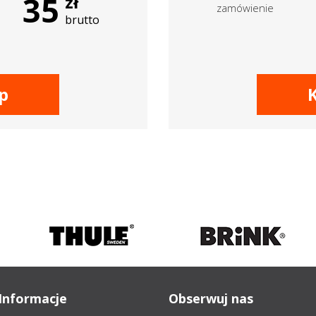
35
zł
zamówienie
brutto
p
Informacje
Obserwuj nas