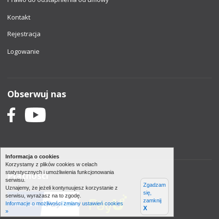
Kontakt
Rejestracja
Logowanie
Obserwuj nas
Informacja o cookies
Korzystamy z plików cookies w celach
statystycznych i umożliwienia funkcjonowania
Płatności
serwisu.
Zgadzam
Uznajemy, że jeżeli kontynuujesz korzystanie z
się,
serwisu, wyrażasz na to zgodę.
zamknij
Informacje o możliwości zmiany ustawień cookies
X
»