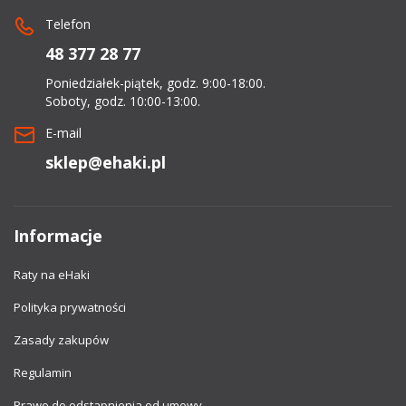
Telefon
dachowe
48 377 28 77
AKCESORIA
Poniedziałek-piątek, godz. 9:00-18:00.
Soboty, godz. 10:00-13:00.
SPORTOWE
E-mail
Turystyka
sklep@ehaki.pl
Przyczepy
samochodowe
Informacje
Kontakt
Raty na eHaki
Polityka prywatności
Zasady zakupów
Regulamin
Prawo do odstapnienia od umowy