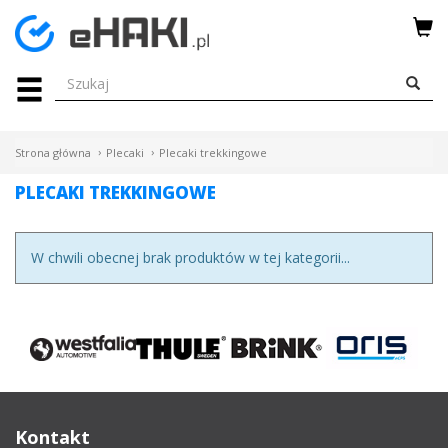
Menu
HAKI
HOLOWNICZE
Strona główna
Plecaki
Plecaki trekkingowe
WIĄZKI
PLECAKI TREKKINGOWE
ELEKTRYCZNE
BAGAŻNIKI
W chwili obecnej brak produktów w tej kategorii...
ROWEROWE
BOXY
DACHOWE
Kontakt
Bagażniki