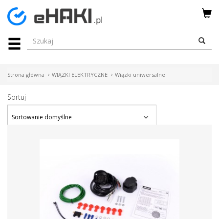
Menu
HAKI
HOLOWNICZE
Strona główna
WIĄZKI ELEKTRYCZNE
Wiązki uniwersalne
WIĄZKI
Sortuj
ELEKTRYCZNE
BAGAŻNIKI
ROWEROWE
BOXY
DACHOWE
Bagażniki