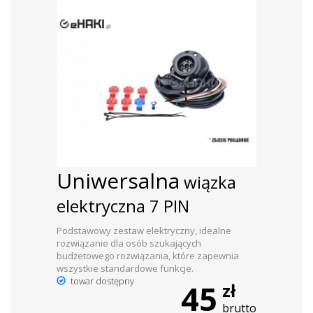
Uniwersalna
wiązka
elektryczna 7 PIN
Podstawowy zestaw elektryczny, idealne
rozwiązanie dla osób szukających
budżetowego rozwiązania, które zapewnia
wszystkie standardowe funkcje.
towar dostępny
45
zł
brutto