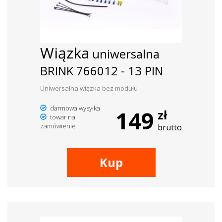
dachowe
AKCESORIA
Wiązka
uniwersalna
SPORTOWE
BRINK 766012 - 13 PIN
Turystyka
Uniwersalna wiązka bez modułu
Przyczepy
darmowa wysyłka
149
zł
samochodowe
towar na
zamówienie
brutto
Kontakt
Kup