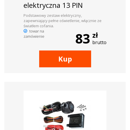
elektryczna 13 PIN
Podstawowy zestaw elektryczny,
zapewniający pełne oświetlenie, włącznie ze
światłem cofania.
towar na
83
zł
zamówienie
brutto
Kup