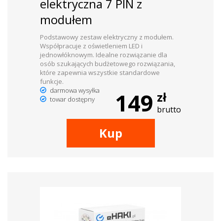
elektryczna 7 PIN z
modułem
Podstawowy zestaw elektryczny z modułem.
Współpracuje z oświetleniem LED i
jednowłóknowym. Idealne rozwiązanie dla
osób szukających budżetowego rozwiązania,
które zapewnia wszystkie standardowe
funkcje.
darmowa wysyłka
149
zł
towar dostępny
brutto
Kup