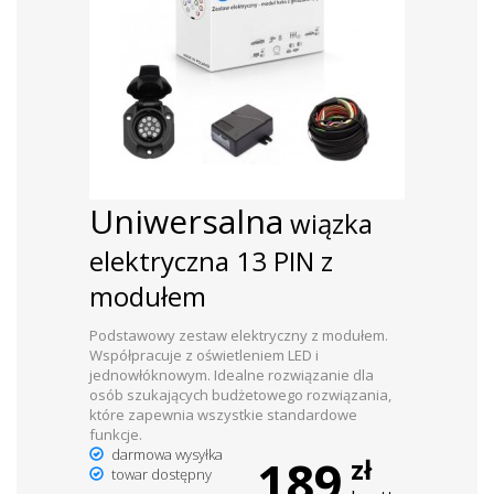
Uniwersalna
wiązka
elektryczna 13 PIN z
modułem
Podstawowy zestaw elektryczny z modułem.
Współpracuje z oświetleniem LED i
jednowłóknowym. Idealne rozwiązanie dla
osób szukających budżetowego rozwiązania,
które zapewnia wszystkie standardowe
funkcje.
darmowa wysyłka
189
zł
towar dostępny