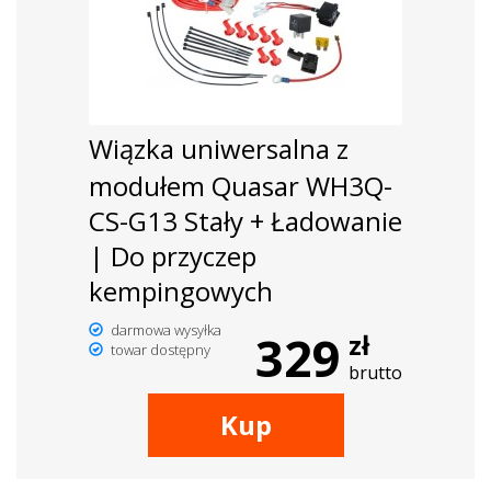
Wiązka uniwersalna z
modułem Quasar WH3Q-
CS-G13 Stały + Ładowanie
| Do przyczep
kempingowych
darmowa wysyłka
329
zł
towar dostępny
brutto
Kup