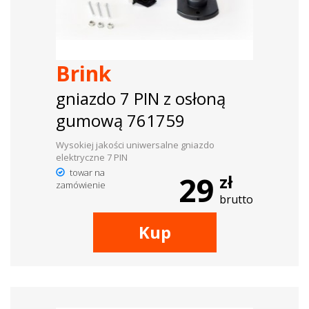
dachowe
AKCESORIA
Brink
SPORTOWE
gniazdo 7 PIN z osłoną
Turystyka
gumową 761759
Przyczepy
Wysokiej jakości uniwersalne gniazdo
elektryczne 7 PIN
samochodowe
towar na
29
zł
zamówienie
Kontakt
brutto
Kup