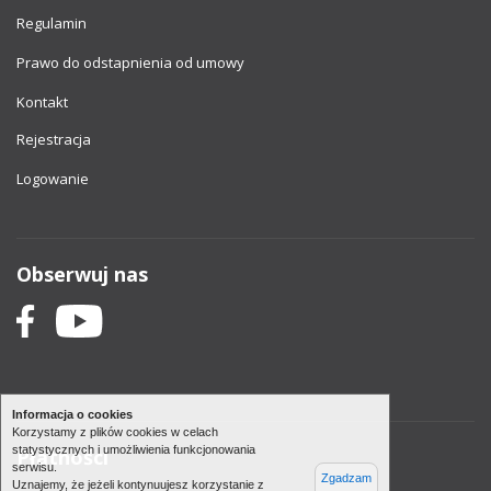
Regulamin
Prawo do odstapnienia od umowy
Kontakt
Rejestracja
Logowanie
Obserwuj nas
Informacja o cookies
Korzystamy z plików cookies w celach
statystycznych i umożliwienia funkcjonowania
Płatności
serwisu.
Zgadzam
Uznajemy, że jeżeli kontynuujesz korzystanie z