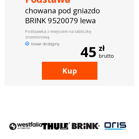
chowana pod gniazdo
BRINK 9520079 lewa
Podstawka z miejscem na tabliczkę
znamionową
towar dostępny
45
zł
brutto
Kup