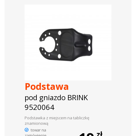
Podstawa
pod gniazdo BRINK
9520064
Podstawka z miejscem na tabliczkę
znamionową
towar na
zł
zamówienie