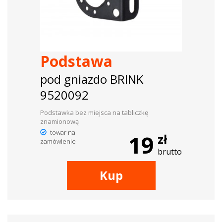
Podstawa
pod gniazdo BRINK
9520092
Podstawka bez miejsca na tabliczkę
znamionową
towar na
19
zł
zamówienie
brutto
Kup