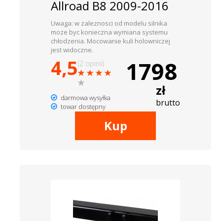
Allroad B8 2009-2016
Uwaga: w zaleznosci od modelu silnika
moze byc konieczna wymiana systemu
chłodzenia. Mocowanie kuli holowniczej
jest widoczne.
4,5
1798
(2 opinii)
zł
darmowa wysyłka
brutto
towar dostępny
Kup