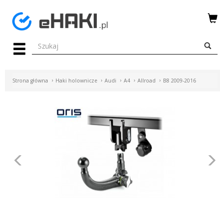
Menu
HAKI
HOLOWNICZE
Strona główna
Haki holownicze
Audi
A4
Allroad
B8 2009-2016
WIĄZKI
ELEKTRYCZNE
BAGAŻNIKI
ROWEROWE
Poprzednie
BOXY
DACHOWE