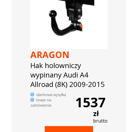
ARAGON
Hak holowniczy
wypinany Audi A4
Allroad (8K) 2009-2015
darmowa wysyłka
1537
towar na
zamówienie
zł
brutto