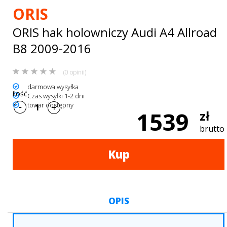
Bagażniki
ORIS
dachowe
ORIS hak holowniczy Audi A4 Allroad
AKCESORIA
B8 2009-2016
SPORTOWE
(0 opinii)
Turystyka
darmowa wysyłka
ilość
Czas wysyłki 1-2 dni
Przyczepy
towar dostępny
1539
zł
samochodowe
brutto
Kontakt
Kup
OPIS