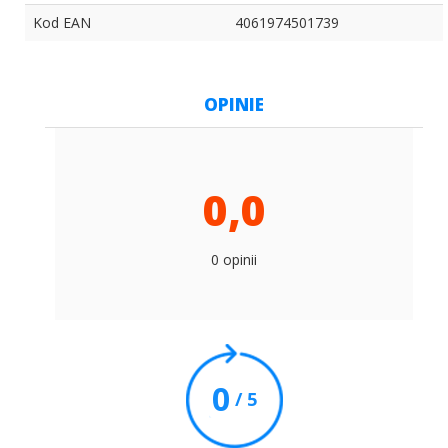
Kod EAN
4061974501739
OPINIE
0,0
0 opinii
0
/ 5