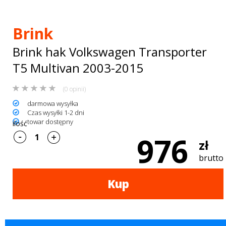
Bagażniki
dachowe
Brink
AKCESORIA
Brink hak Volkswagen Transporter
SPORTOWE
T5 Multivan 2003-2015
Turystyka
(0 opinii)
darmowa wysyłka
Przyczepy
Czas wysyłki 1-2 dni
towar dostępny
ilość
samochodowe
976
zł
Kontakt
brutto
Kup