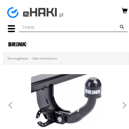
Menu
HAKI
HOLOWNICZE
WIĄZKI
Strona główna
Haki holownicze
ELEKTRYCZNE
BAGAŻNIKI
ROWEROWE
BOXY
Poprzednie
DACHOWE