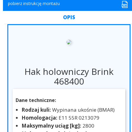
pobierz instrukcję montażu
OPIS
Hak holowniczy Brink
468400
Dane techniczne:
Rodzaj kuli:
Wypinana ukośnie (BMAR)
Homologacja:
E11 55R 0213079
Maksymalny uciąg [kg]:
2800