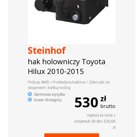
Steinhof
hak holowniczy Toyota
Hilux 2010-2015
Pickup 4WD / Podwójna kabina / Zderzak ze
stopniem i belką nośną
darmowa wysyłka
530
zł
towar dostępny
brutto
najniższa cena z
ostatnich 30 dni: 530,00
zł