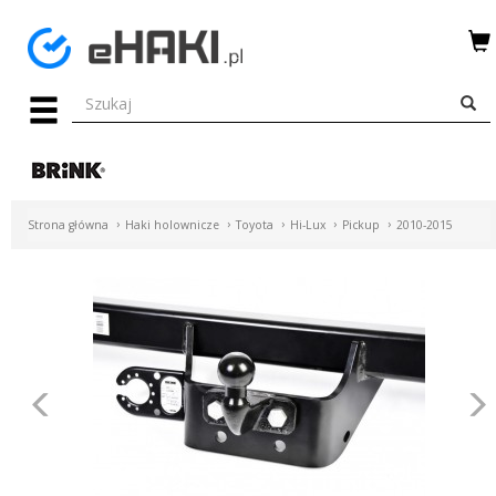
Menu
HAKI
HOLOWNICZE
WIĄZKI
Strona główna
Haki holownicze
Toyota
Hi-Lux
Pickup
2010-2015
ELEKTRYCZNE
BAGAŻNIKI
ROWEROWE
BOXY
Poprzednie
DACHOWE