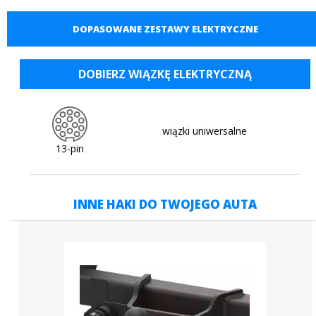
DOPASOWANE ZESTAWY ELEKTRYCZNE
DOBIERZ WIĄZKĘ ELEKTRYCZNĄ
wiązki uniwersalne
13-pin
INNE HAKI DO TWOJEGO AUTA