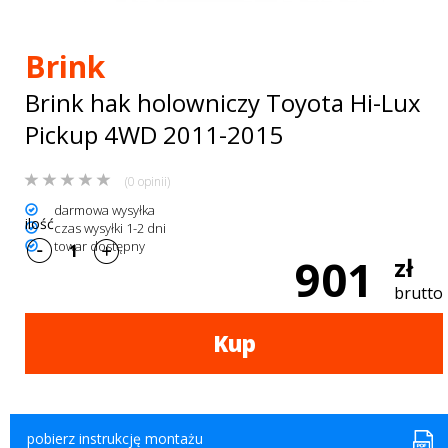
Bagażniki
dachowe
Brink
AKCESORIA
Brink hak holowniczy Toyota Hi-Lux
SPORTOWE
Pickup 4WD 2011-2015
Turystyka
(0 opinii)
Przyczepy
darmowa wysyłka
ilość
czas wysyłki 1-2 dni
towar dostępny
samochodowe
901
zł
Kontakt
brutto
Kup
pobierz instrukcję montażu