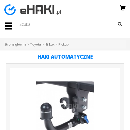
Menu
HAKI
HOLOWNICZE
Strona główna
>
Toyota
>
Hi-Lux
>
Pickup
WIĄZKI
HAKI AUTOMATYCZNE
ELEKTRYCZNE
BAGAŻNIKI
ROWEROWE
BOXY
DACHOWE
Bagażniki