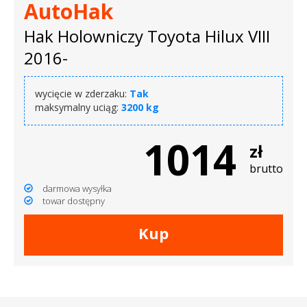
AutoHak
Hak Holowniczy Toyota Hilux VIII
2016-
wycięcie w zderzaku:
Tak
maksymalny uciąg:
3200 kg
1014
zł
brutto
darmowa wysyłka
towar dostępny
Kup