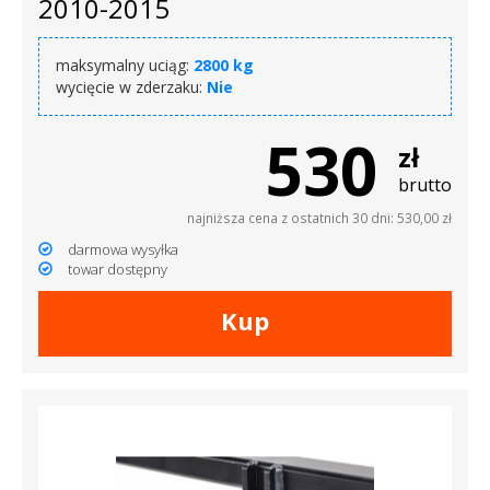
2010-2015
maksymalny uciąg:
2800 kg
wycięcie w zderzaku:
Nie
530
zł
brutto
najniższa cena z ostatnich 30 dni: 530,00 zł
darmowa wysyłka
towar dostępny
Kup