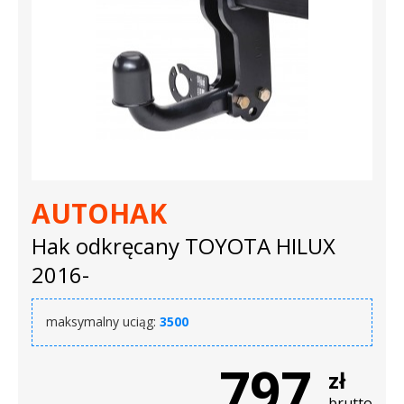
AUTOHAK
Hak odkręcany TOYOTA HILUX
2016-
maksymalny uciąg:
3500
797
zł
brutto