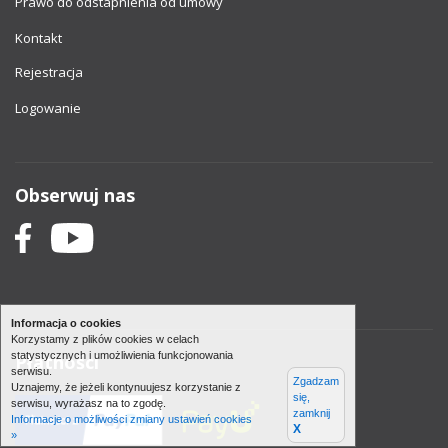
Prawo do odstapnienia od umowy
Kontakt
Rejestracja
Logowanie
Obserwuj nas
Informacja o cookies
Korzystamy z plików cookies w celach
statystycznych i umożliwienia funkcjonowania
Płatności
serwisu.
Zgadzam
Uznajemy, że jeżeli kontynuujesz korzystanie z
się,
serwisu, wyrażasz na to zgodę.
zamknij
Informacje o możliwości zmiany ustawień cookies
X
»