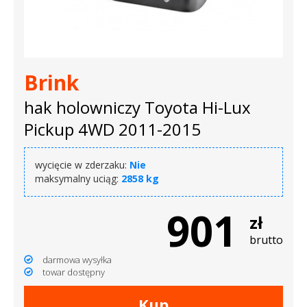
Brink
hak holowniczy Toyota Hi-Lux
Pickup 4WD 2011-2015
wycięcie w zderzaku:
Nie
maksymalny uciąg:
2858 kg
901
zł
brutto
darmowa wysyłka
towar dostępny
Kup