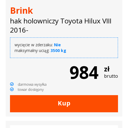
Brink
hak holowniczy Toyota Hilux VIII
2016-
wycięcie w zderzaku:
Nie
maksymalny uciąg:
3500 kg
984
zł
brutto
darmowa wysyłka
towar dostępny
Kup