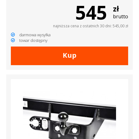
545
zł
brutto
najniższa cena z ostatnich 30 dni: 545,00 zł
darmowa wysyłka
towar dostępny
Kup