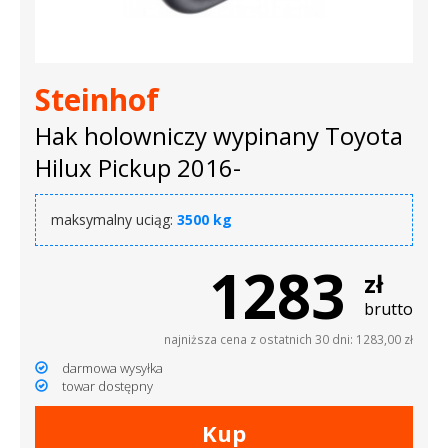
dachowe
AKCESORIA
Steinhof
SPORTOWE
Hak holowniczy wypinany Toyota
Turystyka
Hilux Pickup 2016-
Przyczepy
maksymalny uciąg:
3500 kg
samochodowe
1283
Kontakt
zł
brutto
najniższa cena z ostatnich 30 dni: 1283,00 zł
darmowa wysyłka
towar dostępny
Kup