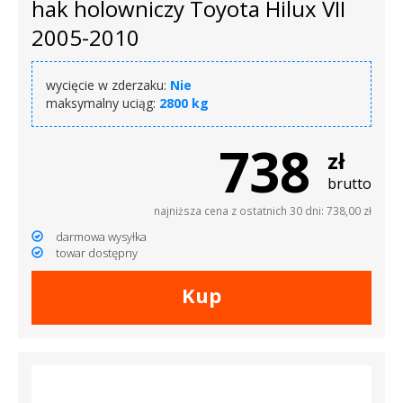
hak holowniczy Toyota Hilux VII
2005-2010
wycięcie w zderzaku:
Nie
maksymalny uciąg:
2800 kg
738
zł
brutto
najniższa cena z ostatnich 30 dni: 738,00 zł
darmowa wysyłka
towar dostępny
Kup