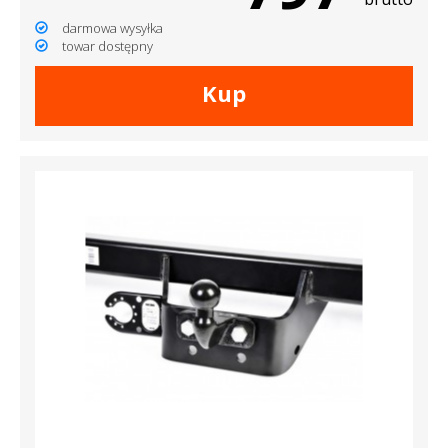
darmowa wysyłka
towar dostępny
Kup