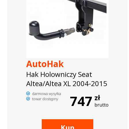
AutoHak
Hak Holowniczy Seat
Altea/Altea XL 2004-2015
darmowa wysyłka
747
zł
towar dostępny
brutto
Kup