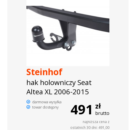
Steinhof
hak holowniczy Seat
Altea XL 2006-2015
darmowa wysyłka
491
zł
towar dostępny
brutto
najniższa cena z
ostatnich 30 dni: 491,00