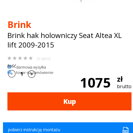
Bagażniki
dachowe
Brink
AKCESORIA
Brink hak holowniczy Seat Altea XL
SPORTOWE
lift 2009-2015
Turystyka
(0 opinii)
Przyczepy
ilość
darmowa wysyłka
towar na zamówienie
samochodowe
1075
zł
Kontakt
brutto
Kup
pobierz instrukcję montażu