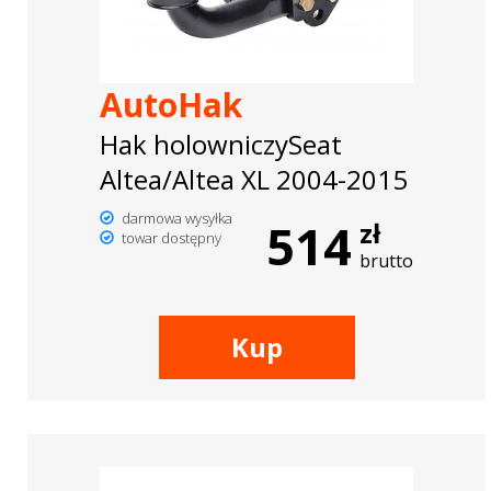
AutoHak
Hak holowniczySeat
Altea/Altea XL 2004-2015
darmowa wysyłka
514
zł
towar dostępny
brutto
Kup