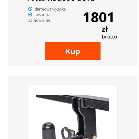
darmowa wysyłka
1801
towar na
zamówienie
zł
brutto
Kup