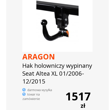
ARAGON
Hak holowniczy wypinany
Seat Altea XL 01/2006-
12/2015
darmowa wysyłka
1517
towar na
zamówienie
zł