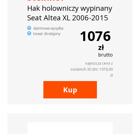
Hak holowniczy wypinany
Seat Altea XL 2006-2015
darmowa wysyłka
1076
towar dostępny
zł
brutto
najniższa cena z
ostatnich 30 dni: 1076,00
zł
Kup