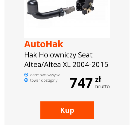
AutoHak
Hak Holowniczy Seat
Altea/Altea XL 2004-2015
darmowa wysyłka
747
zł
towar dostępny
brutto
Kup