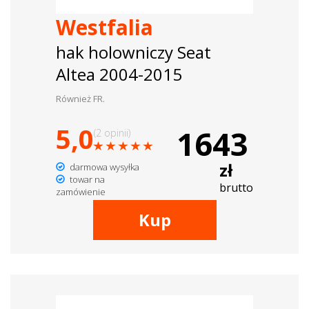
Westfalia
hak holowniczy Seat
Altea 2004-2015
Również FR.
5,0
1643
(2 opinii)
zł
darmowa wysyłka
towar na
brutto
zamówienie
Kup