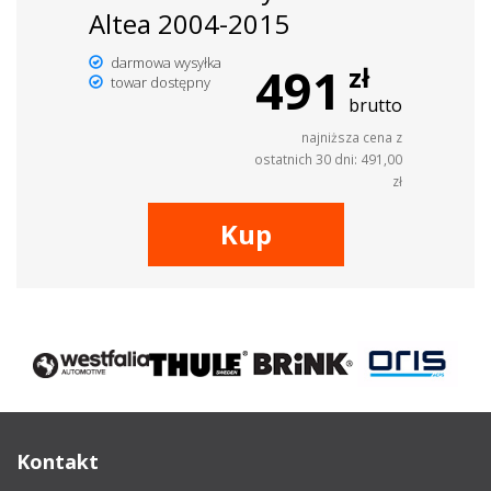
Altea 2004-2015
darmowa wysyłka
491
zł
towar dostępny
brutto
najniższa cena z
ostatnich 30 dni: 491,00
zł
Kup
Kontakt