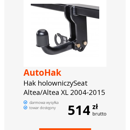
AutoHak
Hak holowniczySeat
Altea/Altea XL 2004-2015
darmowa wysyłka
514
zł
towar dostępny
brutto