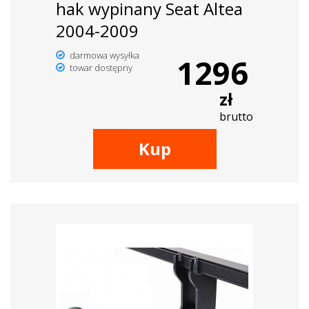
hak wypinany Seat Altea
2004-2009
darmowa wysyłka
1296
towar dostępny
zł
brutto
Kup