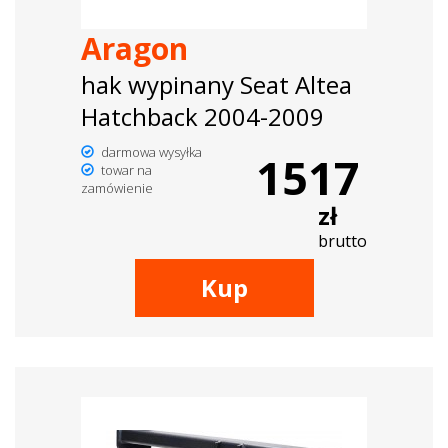
Aragon
hak wypinany Seat Altea
Hatchback 2004-2009
darmowa wysyłka
1517
towar na
zamówienie
zł
brutto
Kup