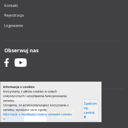
Kontakt
Rejestracja
Logowanie
Obserwuj nas
Informacja o cookies
Korzystamy z plików cookies w celach
statystycznych i umożliwienia funkcjonowania
Płatności
serwisu.
Zgadzam
Uznajemy, że jeżeli kontynuujesz korzystanie z
się,
serwisu, wyrażasz na to zgodę.
zamknij
Informacje o możliwości zmiany ustawień cookies
X
»