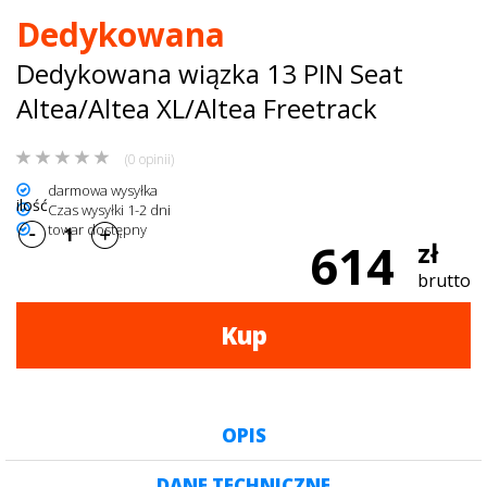
Dedykowana
dachowe
Dedykowana wiązka 13 PIN Seat
AKCESORIA
Altea/Altea XL/Altea Freetrack
SPORTOWE
(0 opinii)
Turystyka
darmowa wysyłka
ilość
Czas wysyłki 1-2 dni
Przyczepy
towar dostępny
614
zł
samochodowe
brutto
Kontakt
Kup
OPIS
DANE TECHNICZNE