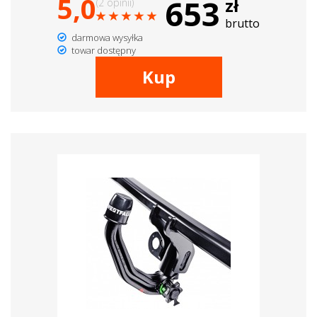
5,0
653
zł
(2 opinii)
brutto
darmowa wysyłka
towar dostępny
Kup