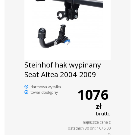
Steinhof hak wypinany
Seat Altea 2004-2009
darmowa wysyłka
1076
towar dostępny
zł
brutto
najniższa cena z
ostatnich 30 dni: 1076,00
zł