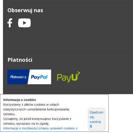
Obserwuj nas
Płatności
Informacja o cookies
Korzystamy z plików cookies w celach
statystycznych i umożliwienia funkcjonowania
Zgadzam
serwisu.
się,
Uznajemy, że jeżeli kontynuujesz korzystanie z
zamknij
serwisu, wyrażasz na to zgodę.
X
Informacje o możliwości zmiany ustawień cookies »