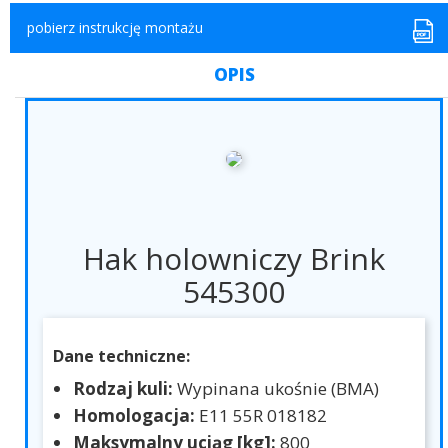
pobierz instrukcję montażu
OPIS
Hak holowniczy Brink
545300
Dane techniczne:
Rodzaj kuli:
Wypinana ukośnie (BMA)
Homologacja:
E11 55R 018182
Maksymalny uciąg [kg]:
800