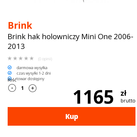
Bagażniki
dachowe
Brink
AKCESORIA
Brink hak holowniczy Mini One 2006-
SPORTOWE
2013
Turystyka
(0 opinii)
Przyczepy
darmowa wysyłka
czas wysyłki 1-2 dni
samochodowe
towar dostępny
ilość
1165
Kontakt
zł
brutto
Kup