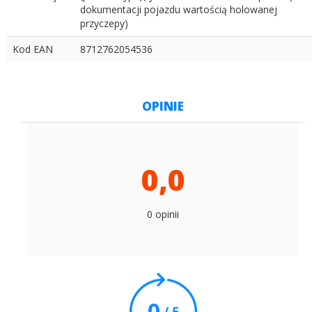
dokumentacji pojazdu wartością holowanej
przyczepy)
Kod EAN
8712762054536
OPINIE
0,0
0 opinii
0
/ 5