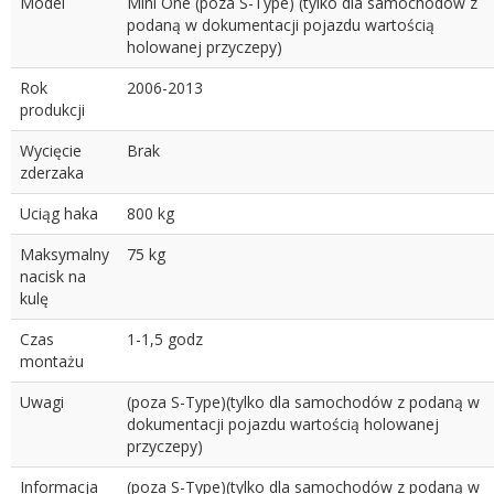
Model
Mini One (poza S-Type) (tylko dla samochodów z
podaną w dokumentacji pojazdu wartością
holowanej przyczepy)
Rok
2006-2013
produkcji
Wycięcie
Brak
zderzaka
Uciąg haka
800 kg
Maksymalny
75 kg
nacisk na
kulę
Czas
1-1,5 godz
montażu
Uwagi
(poza S-Type)(tylko dla samochodów z podaną w
dokumentacji pojazdu wartością holowanej
przyczepy)
Informacja
(poza S-Type)(tylko dla samochodów z podaną w