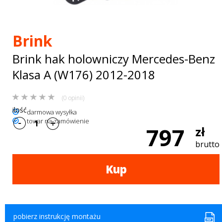
Bagażniki
dachowe
Brink
AKCESORIA
Brink hak holowniczy Mercedes-Benz
SPORTOWE
Klasa A (W176) 2012-2018
Turystyka
(0 opinii)
Przyczepy
ilość
darmowa wysyłka
towar na zamówienie
samochodowe
797
zł
Kontakt
brutto
Kup
pobierz instrukcję montażu