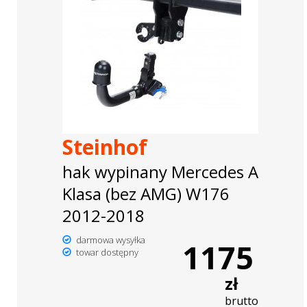
Steinhof
hak wypinany Mercedes A
Klasa (bez AMG) W176
2012-2018
darmowa wysyłka
1175
towar dostępny
zł
brutto