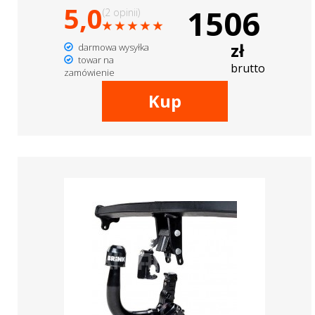
5,0
1506
(2 opinii)
zł
darmowa wysyłka
towar na
brutto
zamówienie
Kup