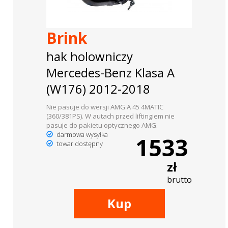
Brink
hak holowniczy
Mercedes-Benz Klasa A
(W176) 2012-2018
Nie pasuje do wersji AMG A 45 4MATIC
(360/381PS). W autach przed liftingiem nie
pasuje do pakietu optycznego AMG.
darmowa wysyłka
1533
towar dostępny
zł
brutto
Kup