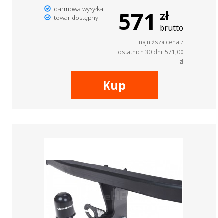
darmowa wysyłka
571
zł
towar dostępny
brutto
najniższa cena z
ostatnich 30 dni: 571,00
zł
Kup