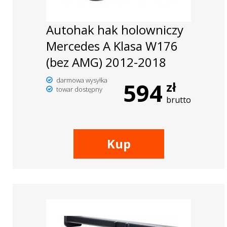
Autohak hak holowniczy
Mercedes A Klasa W176
(bez AMG) 2012-2018
darmowa wysyłka
594
zł
towar dostępny
brutto
Kup