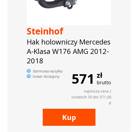
Steinhof
Hak holowniczy Mercedes
A-Klasa W176 AMG 2012-
2018
darmowa wysyłka
571
zł
towar dostępny
brutto
najniższa cena z
ostatnich 30 dni: 571,00
zł
Kup