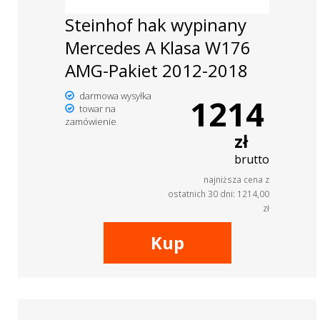
Steinhof hak wypinany
Mercedes A Klasa W176
AMG-Pakiet 2012-2018
darmowa wysyłka
1214
towar na
zamówienie
zł
brutto
najniższa cena z
ostatnich 30 dni: 1214,00
zł
Kup