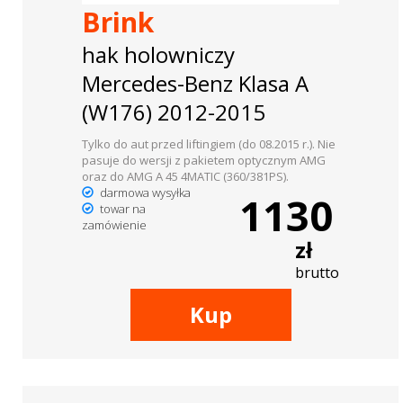
Brink
hak holowniczy
Mercedes-Benz Klasa A
(W176) 2012-2015
Tylko do aut przed liftingiem (do 08.2015 r.). Nie
pasuje do wersji z pakietem optycznym AMG
oraz do AMG A 45 4MATIC (360/381PS).
darmowa wysyłka
1130
towar na
zamówienie
zł
brutto
Kup