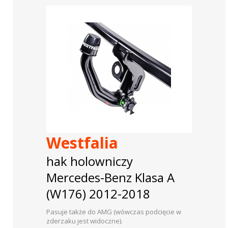
Westfalia
hak holowniczy
Mercedes-Benz Klasa A
(W176) 2012-2018
Pasuje także do AMG (wówczas podcięcie w
zderzaku jest widoczne).