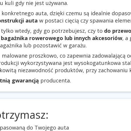
kuli gdy nie jest używana.
 konkretnego auta, dzięki czemu są idealnie dopas
nstrukcji auta
w postaci cięcią czy spawania elem
 tylko wtedy, gdy go potrzebujesz, czy to
do przewo
bagażnika rowerowego lub innych akcesoriów
, a
agażnika lub pozostawić w garażu.
są malowane proszkowo, co zapewnia zadowalającą 
rodukcji wykorzystywana jest wysokogatunkowa stal.
łkowitą niezawodność produktów, przy zachowaniu k
etnią gwarancją
producenta.
otrzymasz:
dopasowaną do Twojego auta