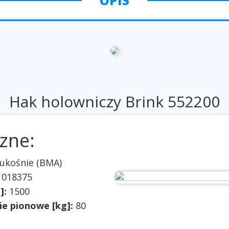
OPIS
Hak holowniczy Brink 552200
zne:
ukośnie (BMA)
 018375
]:
1500
e pionowe [kg]:
80