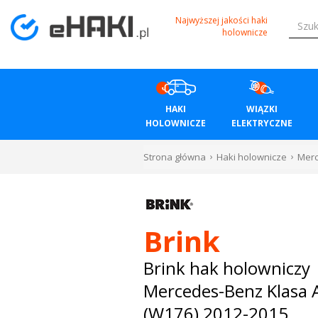
Menu
Najwyższej jakości haki
holownicze
HAKI
HOLOWNICZE
HAKI
WIĄZKI
WIĄZKI
HOLOWNICZE
ELEKTRYCZNE
ELEKTRYCZNE
Strona główna
Haki holownicze
Mer
BAGAŻNIKI
ROWEROWE
Brink
BOXY
Brink hak holowniczy
Mercedes-Benz Klasa 
DACHOWE
(W176) 2012-2015
Bagażniki