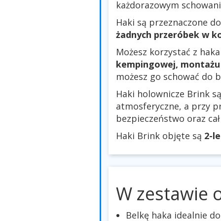
każdorazowym schowaniu 
Haki są przeznaczone do
żadnych przeróbek w ko
Możesz korzystać z haka
kempingowej, montażu 
możesz go schować do b
Haki holownicze Brink 
atmosferyczne, a przy p
bezpieczeństwo oraz ca
Haki Brink objęte są
2-l
W zestawie 
Belkę haka idealnie 