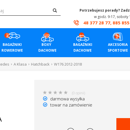
Potrzebujesz porady? Zad
w godz. 9-17, soboty 
48 377 28 77, 885 855
BAGAŻNIKI
BOXY
BAGAŻNIKI
AKCESORIA
ROWEROWE
DACHOWE
DACHOWE
SPORTOWE
cedes
A Klasa
Hatchback
W176 2012-2018
(0 opinii)
darmowa wysyłka
towar na zamówienie
A