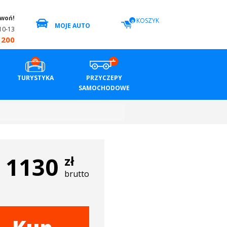
zwoń!
KOSZYK
0
MOJE AUTO
10-13
 200
TURYSTYKA
PRZYCZEPY
SAMOCHODOWE
1130
zł
brutto