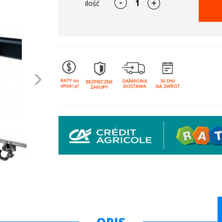
ilość
Następne