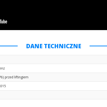
DANE TECHNICZNE
enz
6) przed liftingiem
2015