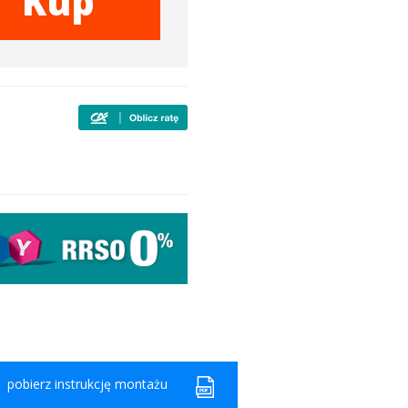
Kup
pobierz instrukcję montażu