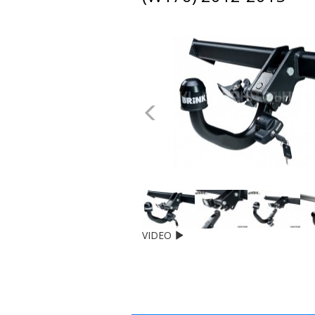
dachowe
AKCESORIA
SPORTOWE
Poprzednie
Turystyka
Przyczepy
samochodowe
Kontakt
VIDEO