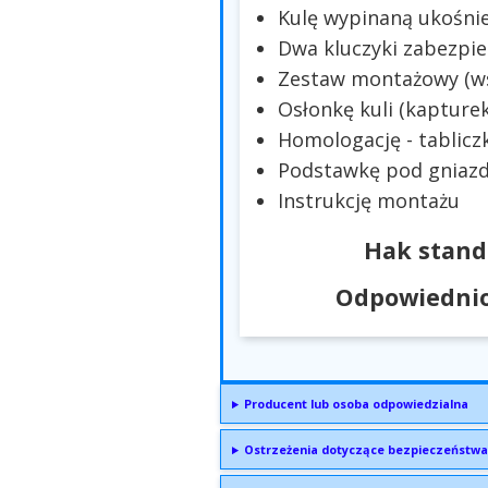
Kulę wypinaną ukośni
Dwa kluczyki zabezpie
Zestaw montażowy (wsp
Osłonkę kuli (kapturek
Homologację - tablicz
Podstawkę pod gniazd
Instrukcję montażu
Hak stand
Odpowiednio
Producent lub osoba odpowiedzialna
Ostrzeżenia dotyczące bezpieczeństwa