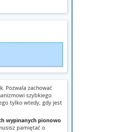
nk. Pozwala zachować
hanizmowi szybkiego
ego tylko wtedy, gdy jest
ach wypinanych pionowo
 musisz pamiętać o