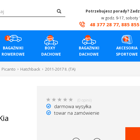
Potrzebujesz porady? Zad
w godz. 9-17, soboty 
48 377 28 77, 885 855
BAGAŻNIKI
BOXY
BAGAŻNIKI
AKCESORIA
ROWEROWE
DACHOWE
DACHOWE
SPORTOWE
Picanto
Hatchback
2011-2017 II. (TA)
(0 opinii)
darmowa wysyłka
towar na zamówienie
Kia