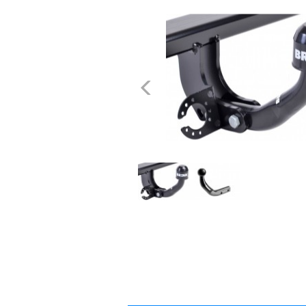
dachowe
AKCESORIA
SPORTOWE
Poprzednie
Turystyka
Przyczepy
samochodowe
Kontakt