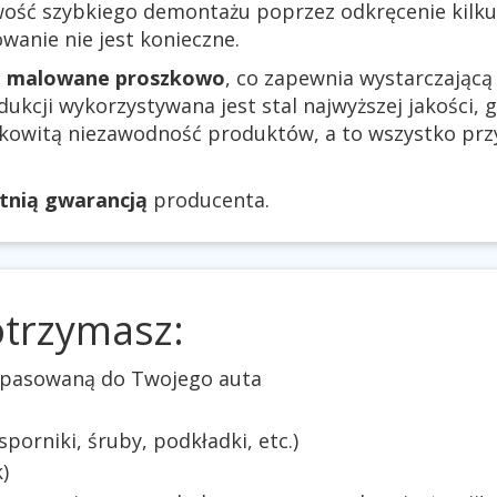
ość szybkiego demontażu poprzez odkręcenie kilku 
anie nie jest konieczne.
ą
malowane proszkowo
, co zapewnia wystarczając
ukcji wykorzystywana jest stal najwyższej jakości, g
łkowitą niezawodność produktów, a to wszystko pr
etnią gwarancją
producenta.
otrzymasz:
dopasowaną do Twojego auta
orniki, śruby, podkładki, etc.)
)