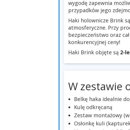
wygodę zapewnia możliw
przypadków jego zdejmow
Haki holownicze Brink s
atmosferyczne. Przy prod
bezpieczeństwo oraz ca
konkurencyjnej ceny!
Haki Brink objęte są
2-l
W zestawie 
Belkę haka idealnie 
Kulę odkręcaną
Zestaw montażowy (wsp
Osłonkę kuli (kapturek