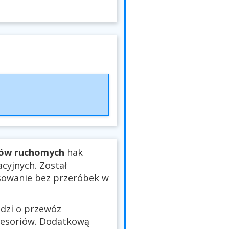
tów ruchomych
hak
cyjnych. Został
sowanie bez przeróbek w
odzi o przewóz
kcesoriów. Dodatkową