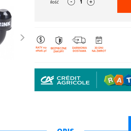
ilość
Następne