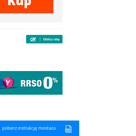
Kup
pobierz instrukcję montażu