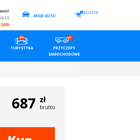
zwoń!
KOSZYK
0
MOJE AUTO
10-13
 200
TURYSTYKA
PRZYCZEPY
SAMOCHODOWE
687
zł
brutto