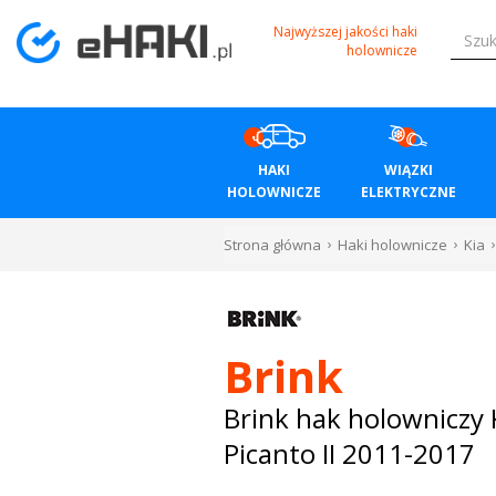
Menu
Najwyższej jakości haki
holownicze
HAKI
HOLOWNICZE
HAKI
WIĄZKI
WIĄZKI
HOLOWNICZE
ELEKTRYCZNE
ELEKTRYCZNE
Strona główna
Haki holownicze
Kia
BAGAŻNIKI
ROWEROWE
Brink
BOXY
Brink hak holowniczy 
Picanto II 2011-2017
DACHOWE
Bagażniki