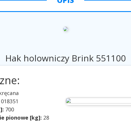
OPIS
Hak holowniczy Brink 551100
zne:
ykręcana
 018351
]:
700
e pionowe [kg]:
28