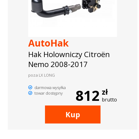
AutoHak
Hak Holowniczy Citroën
Nemo 2008-2017
poza LX LONG
darmowa wysyłka
812
zł
towar dostępny
brutto
Kup