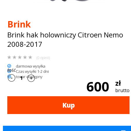
Bagażniki
dachowe
Brink
AKCESORIA
Brink hak holowniczy Citroen Nemo
SPORTOWE
2008-2017
Turystyka
(0 opinii)
Przyczepy
darmowa wysyłka
ilość
Czas wysyłki 1-2 dni
samochodowe
towar dostępny
600
zł
Kontakt
brutto
Kup