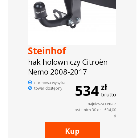
Steinhof
hak holowniczy Citroën
Nemo 2008-2017
darmowa wysyłka
534
zł
towar dostępny
brutto
najniższa cena z
ostatnich 30 dni: 534,00
zł
Kup