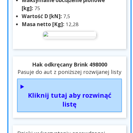
Maksymalne obciążenie pionowe
[kg]:
75
Wartość D [kN]:
7,5
Masa netto [Kg]:
12,28
Hak odkręcany Brink 498000
Pasuje do aut z poniższej rozwijanej listy
Kliknij tutaj aby rozwinąć
listę