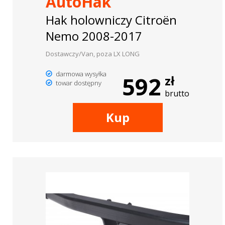
AutoHak
Hak holowniczy Citroën
Nemo 2008-2017
Dostawczy/Van, poza LX LONG
darmowa wysyłka
592
zł
towar dostępny
brutto
Kup