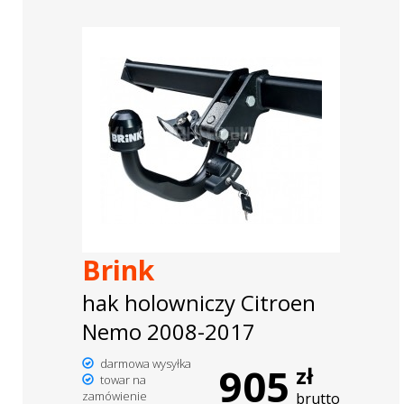
Brink
hak holowniczy Citroen
Nemo 2008-2017
darmowa wysyłka
905
zł
towar na
zamówienie
brutto