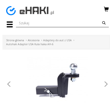
Menu
HAKI
HOLOWNICZE
Strona główna
Akcesoria
Adaptery do aut z USA
WIĄZKI
Autohak Adapter USA Kula haka AH-6
ELEKTRYCZNE
BAGAŻNIKI
ROWEROWE
BOXY
Poprzednie
DACHOWE