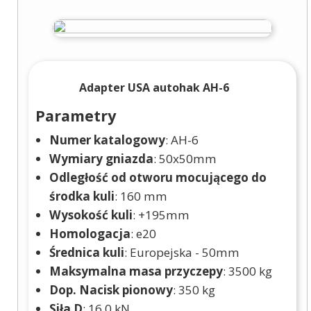
Adapter USA autohak AH-6
Parametry
Numer katalogowy
: AH-6
Wymiary gniazda
: 50x50mm
Odległość od otworu mocującego do
środka kuli
: 160 mm
Wysokość kuli
: +195mm
Homologacja
: e20
Średnica kuli
: Europejska - 50mm
Maksymalna masa przyczepy
: 3500 kg
Dop. Nacisk pionowy
: 350 kg
Siła D
: 16,0 kN