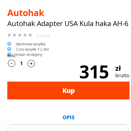
Bagażniki
Autohak
dachowe
Autohak Adapter USA Kula haka AH-6
AKCESORIA
(0 opinii)
SPORTOWE
darmowa wysyłka
Turystyka
Czas wysyłki 1-2 dni
towar dostępny
ilość
Przyczepy
315
zł
samochodowe
brutto
Kontakt
Kup
OPIS