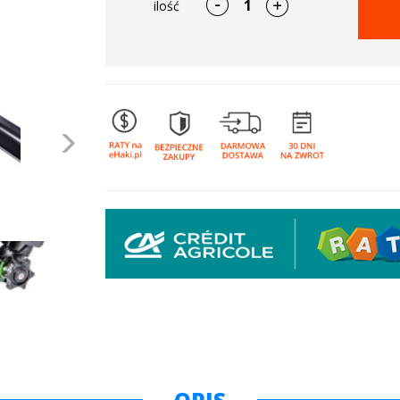
ilość
Następne