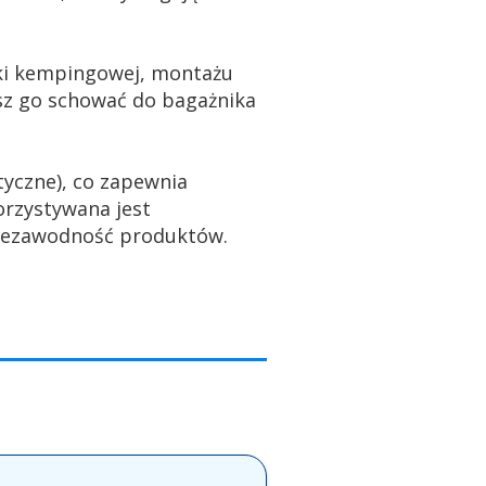
pki kempingowej, montażu
sz go schować do bagażnika
tyczne), co zapewnia
orzystywana jest
niezawodność produktów.