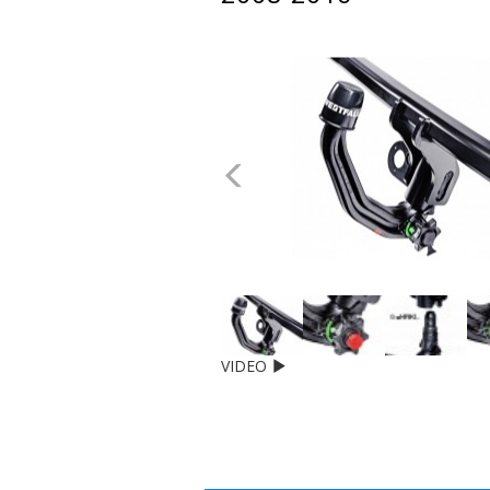
dachowe
AKCESORIA
SPORTOWE
Poprzednie
Turystyka
Przyczepy
samochodowe
Kontakt
VIDEO