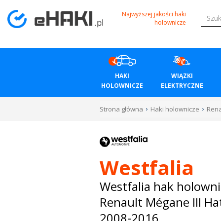
Menu
Najwyższej jakości haki
holownicze
HAKI
HOLOWNICZE
HAKI
WIĄZKI
WIĄZKI
HOLOWNICZE
ELEKTRYCZNE
ELEKTRYCZNE
Strona główna
Haki holownicze
Rena
BAGAŻNIKI
ROWEROWE
Westfalia
BOXY
Westfalia hak holowni
Renault Mégane III H
DACHOWE
2008-2016
Bagażniki