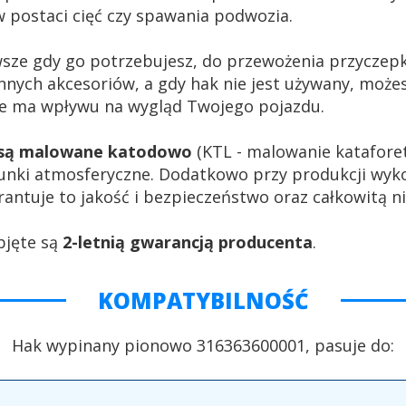
 postaci cięć czy spawania podwozia.
wsze gdy go potrzebujesz, do przewożenia przycze
nnych akcesoriów, a gdy hak nie jest używany, może
nie ma wpływu na wygląd Twojego pojazdu.
a są malowane katodowo
(KTL - malowanie katafore
unki atmosferyczne. Dodatkowo przy produkcji wyk
antuje to jakość i bezpieczeństwo oraz całkowitą 
bjęte są
2-letnią gwarancją producenta
.
KOMPATYBILNOŚĆ
Hak wypinany pionowo 316363600001, pasuje do: