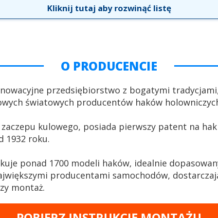
Kliknij tutaj aby rozwinąć listę
O PRODUCENCIE
nnowacyjne przedsiębiorstwo z bogatymi tradycjami
łowych światowych producentów haków holowniczyc
 zaczepu kulowego, posiada pierwszy patent na hak 
d 1932 roku.
kuje ponad 1700 modeli haków, idealnie dopasowan
ajwiększymi producentami samochodów, dostarczają
szy montaż.
POBIERZ INSTRUKCJĘ MONTAŻU