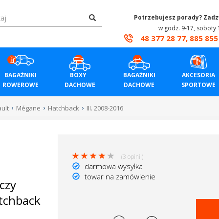
Potrzebujesz porady? Zad
w godz. 9-17, soboty 
48 377 28 77, 885 855
BAGAŻNIKI
BOXY
BAGAŻNIKI
AKCESORIA
ROWEROWE
DACHOWE
DACHOWE
SPORTOWE
ult
Mégane
Hatchback
III. 2008-2016
(3 opinii)
darmowa wysyłka
towar na zamówienie
czy
atchback