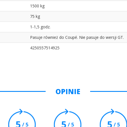
1500 kg
75 kg
1-1,5 godz.
Pasuje również do Coupé. Nie pasuje do wersji GT.
4250557514925
OPINIE
5
5
5
/ 5
/ 5
/ 5