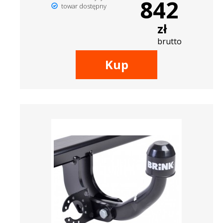
842
towar dostępny
zł
brutto
Kup