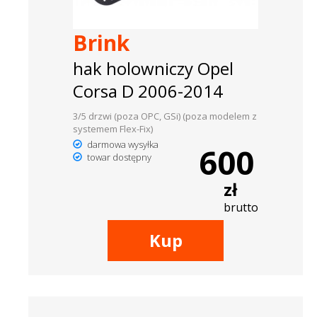
Brink
hak holowniczy Opel
Corsa D 2006-2014
3/5 drzwi (poza OPC, GSi) (poza modelem z
systemem Flex-Fix)
darmowa wysyłka
600
towar dostępny
zł
brutto
Kup