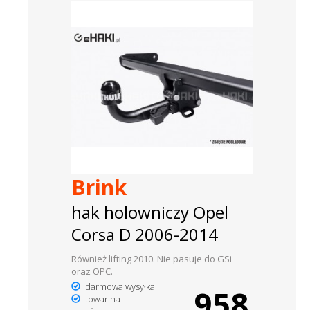
Brink
hak holowniczy Opel
Corsa D 2006-2014
Również lifting 2010. Nie pasuje do GSi
oraz OPC.
darmowa wysyłka
958
towar na