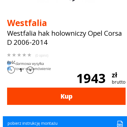
Bagażniki
dachowe
Westfalia
AKCESORIA
Westfalia hak holowniczy Opel Corsa
SPORTOWE
D 2006-2014
Turystyka
(0 opinii)
Przyczepy
ilość
darmowa wysyłka
towar na zamówienie
samochodowe
1943
zł
Kontakt
brutto
Kup
pobierz instrukcję montażu