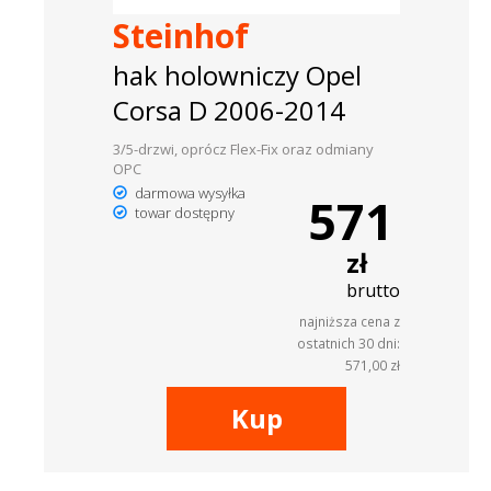
Steinhof
hak holowniczy Opel
Corsa D 2006-2014
3/5-drzwi, oprócz Flex-Fix oraz odmiany
OPC
darmowa wysyłka
571
towar dostępny
zł
brutto
najniższa cena z
ostatnich 30 dni:
571,00 zł
Kup