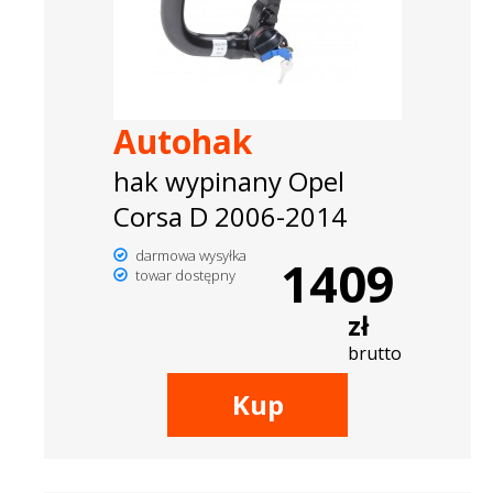
Autohak
hak wypinany Opel
Corsa D 2006-2014
darmowa wysyłka
1409
towar dostępny
zł
brutto
Kup