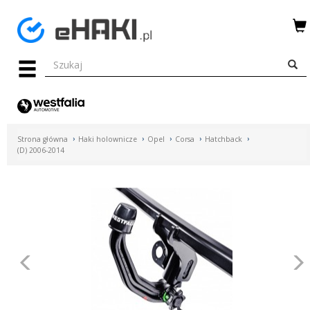
Menu
HAKI
HOLOWNICZE
WIĄZKI
Strona główna
Haki holownicze
Opel
Corsa
Hatchback
ELEKTRYCZNE
(D) 2006-2014
BAGAŻNIKI
ROWEROWE
BOXY
Poprzednie
DACHOWE