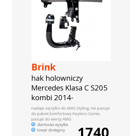
Brink
hak holowniczy
Mercedes Klasa C S205
kombi 2014-
nadaje się tylko do AMG Styling, nie pasuje
do pakiet komfortowy Keyless-Gonie,
pasuje do wersji AMG
darmowa wysyłka
1740
towar dostępny