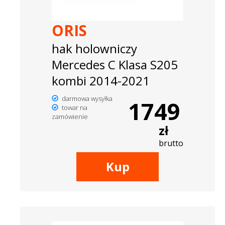
ORIS
hak holowniczy
Mercedes C Klasa S205
kombi 2014-2021
darmowa wysyłka
1749
towar na
zamówienie
zł
brutto
Kup