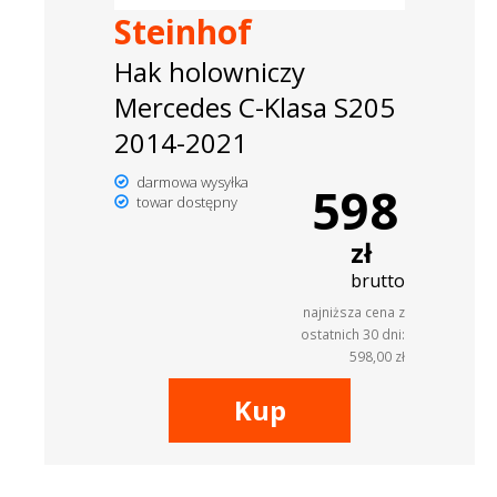
Steinhof
Hak holowniczy
Mercedes C-Klasa S205
2014-2021
darmowa wysyłka
598
towar dostępny
zł
brutto
najniższa cena z
ostatnich 30 dni:
598,00 zł
Kup