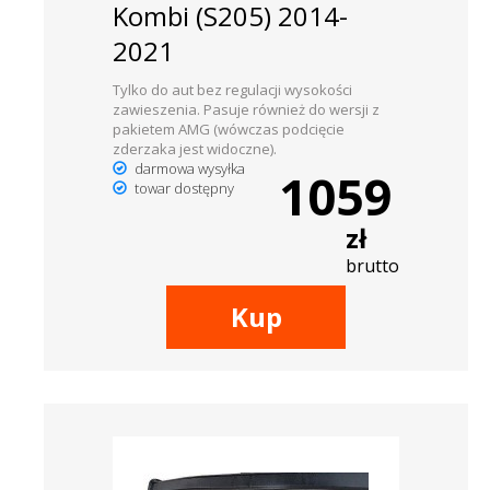
Kombi (S205) 2014-
2021
Tylko do aut bez regulacji wysokości
zawieszenia. Pasuje również do wersji z
pakietem AMG (wówczas podcięcie
zderzaka jest widoczne).
darmowa wysyłka
1059
towar dostępny
zł
brutto
Kup