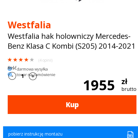
Bagażniki
dachowe
Westfalia
AKCESORIA
Westfalia hak holowniczy Mercedes-
SPORTOWE
Benz Klasa C Kombi (S205) 2014-2021
Turystyka
(4 opinii)
Przyczepy
ilość
darmowa wysyłka
towar na zamówienie
samochodowe
1955
zł
Kontakt
brutto
Kup
pobierz instrukcję montażu