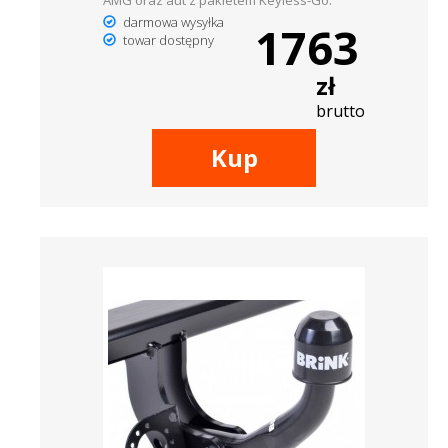
AMG oraz aut z pakietem Keyless-Go.
darmowa wysyłka
1763
towar dostępny
zł
brutto
Kup