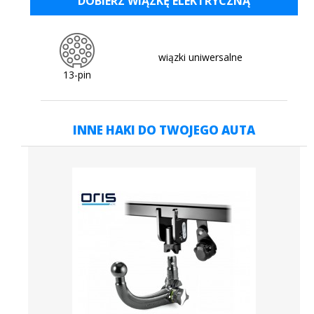
DOBIERZ WIĄZKĘ ELEKTRYCZNĄ
Henryk
(opinia nie powiązana z zakupem)
wiązki uniwersalne
Świetnie wyglądajacy przed jak i po
13-pin
montażu niewidoczne wyciecie zderzaka
na czym mi bardzo zależało!
INNE HAKI DO TWOJEGO AUTA