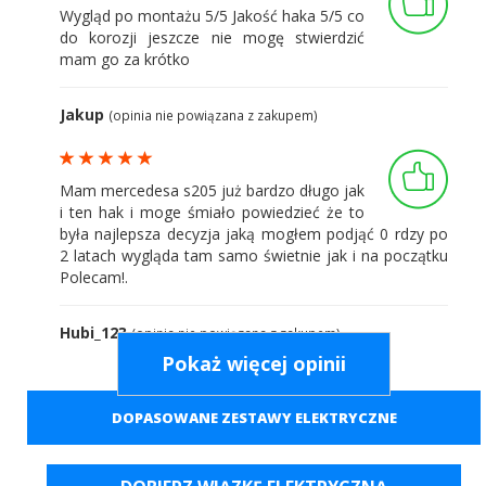
Wygląd po montażu 5/5 Jakość haka 5/5 co
do korozji jeszcze nie mogę stwierdzić
mam go za krótko
Jakup
(opinia nie powiązana z zakupem)
Mam mercedesa s205 już bardzo długo jak
i ten hak i moge śmiało powiedzieć że to
była najlepsza decyzja jaką mogłem podjąć 0 rdzy po
2 latach wygląda tam samo świetnie jak i na początku
Polecam!.
Hubi_123
(opinia nie powiązana z zakupem)
Pokaż więcej opinii
Cudownie sie prezentuje wyróżnia się
DOPASOWANE ZESTAWY ELEKTRYCZNE
jakością,i łatwą obsługą jak i banalnym
montażem!