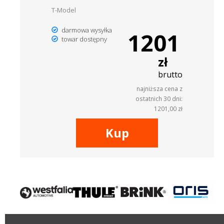
T-Model
darmowa wysyłka
1201
towar dostępny
zł
brutto
najniższa cena z
ostatnich 30 dni:
1201,00 zł
Kup