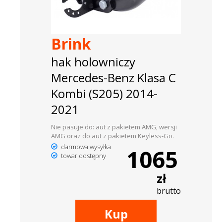
Brink
hak holowniczy
Mercedes-Benz Klasa C
Kombi (S205) 2014-
2021
Nie pasuje do: aut z pakietem AMG, wersji
AMG oraz do aut z pakietem Keyless-Go.
darmowa wysyłka
1065
towar dostępny
zł
brutto
Kup