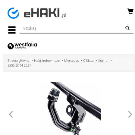
Menu
HAKI
HOLOWNICZE
WIĄZKI
Strona główna
Haki holownicze
Mercedes
C Klasa
Kombi
ELEKTRYCZNE
S205 2014-2021
BAGAŻNIKI
ROWEROWE
BOXY
Poprzednie
DACHOWE