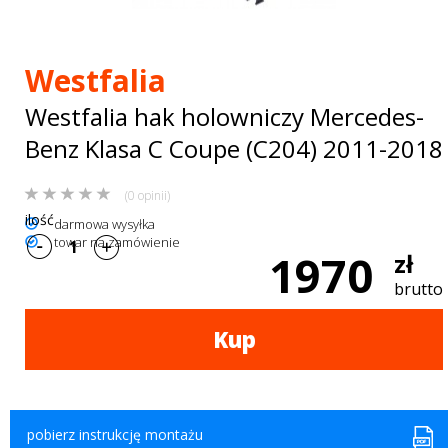
Bagażniki
dachowe
Westfalia
AKCESORIA
Westfalia hak holowniczy Mercedes-
SPORTOWE
Benz Klasa C Coupe (C204) 2011-2018
Turystyka
(0 opinii)
Przyczepy
ilość
darmowa wysyłka
towar na zamówienie
samochodowe
1970
zł
Kontakt
brutto
Kup
pobierz instrukcję montażu