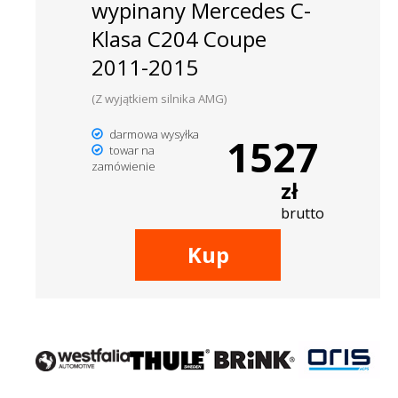
wypinany Mercedes C-
Klasa C204 Coupe
2011-2015
(Z wyjątkiem silnika AMG)
darmowa wysyłka
1527
towar na
zamówienie
zł
brutto
Kup