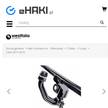
Menu
HAKI
HOLOWNICZE
WIĄZKI
Strona główna
Haki holownicze
Mercedes
C Klasa
Coupe
ELEKTRYCZNE
C204 2011-2015
BAGAŻNIKI
ROWEROWE
BOXY
Poprzednie
DACHOWE