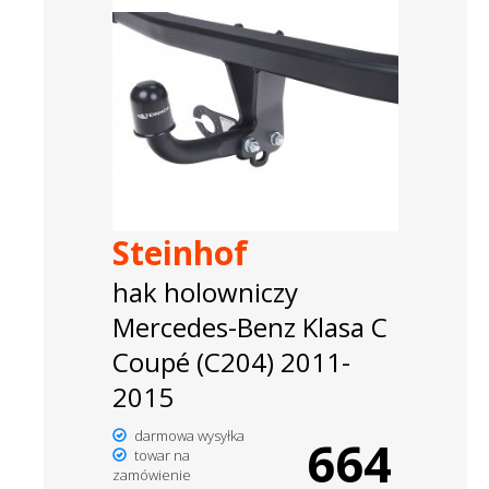
Steinhof
hak holowniczy
Mercedes-Benz Klasa C
Coupé (C204) 2011-
2015
darmowa wysyłka
664
towar na
zamówienie