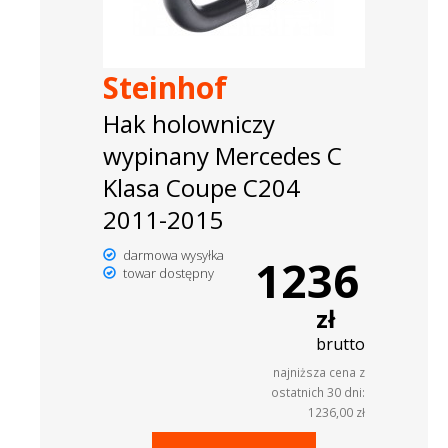
Steinhof
Hak holowniczy
wypinany Mercedes C
Klasa Coupe C204
2011-2015
darmowa wysyłka
1236
towar dostępny
zł
brutto
najniższa cena z
ostatnich 30 dni:
1236,00 zł