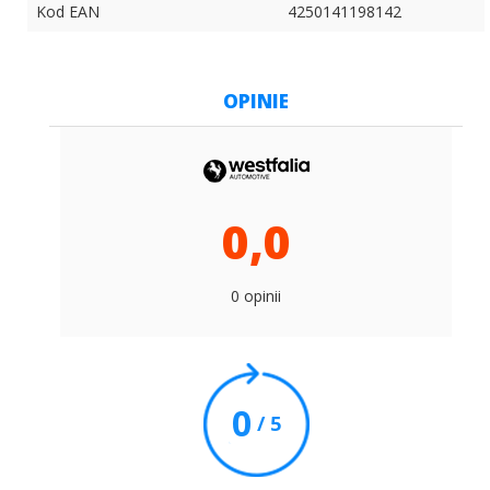
Kod EAN
4250141198142
OPINIE
0,0
0 opinii
0
/ 5