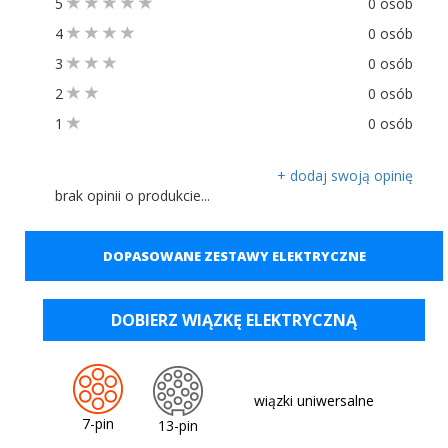
5
0 osób
4
0 osób
3
0 osób
2
0 osób
1
0 osób
+ dodaj swoją opinię
brak opinii o produkcie...
DOPASOWANE ZESTAWY ELEKTRYCZNE
DOBIERZ WIĄZKĘ ELEKTRYCZNĄ
wiązki uniwersalne
7-pin
13-pin