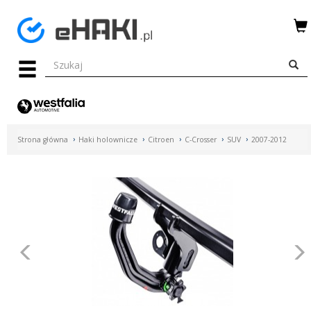
Menu
HAKI
HOLOWNICZE
WIĄZKI
Strona główna
Haki holownicze
Citroen
C-Crosser
SUV
2007-2012
ELEKTRYCZNE
BAGAŻNIKI
ROWEROWE
BOXY
Poprzednie
DACHOWE