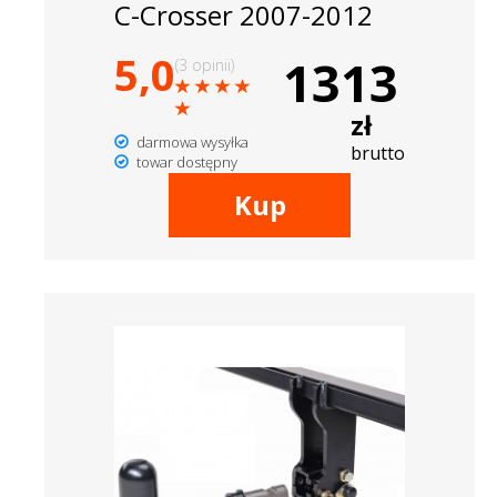
C-Crosser 2007-2012
5,0
1313
(3 opinii)
zł
darmowa wysyłka
brutto
towar dostępny
Kup