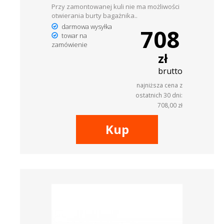
Przy zamontowanej kuli nie ma możliwości
otwierania burty bagażnika..
darmowa wysyłka
708
towar na
zamówienie
zł
brutto
najniższa cena z
ostatnich 30 dni:
708,00 zł
Kup