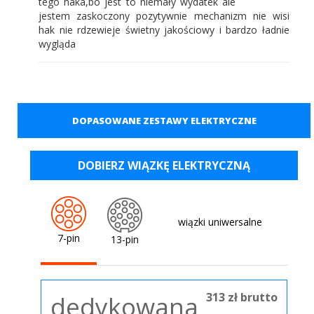
tego haka,bo jest to niemały wydatek ale
jestem zaskoczony pozytywnie mechanizm nie wisi
hak nie rdzewieje świetny jakościowy i bardzo ładnie
wygląda
DOPASOWANE ZESTAWY ELEKTRYCZNE
DOBIERZ WIĄZKĘ ELEKTRYCZNĄ
wiązki uniwersalne
7-pin
13-pin
313 zł brutto
dedykowana