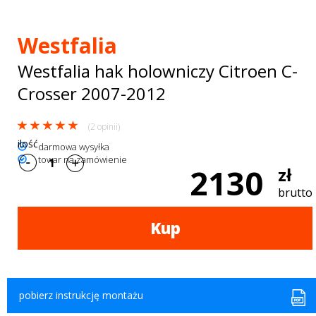
Bagażniki
dachowe
Westfalia
AKCESORIA
Westfalia hak holowniczy Citroen C-
Crosser 2007-2012
SPORTOWE
Turystyka
(2 opinii)
ilość
Przyczepy
darmowa wysyłka
towar na zamówienie
2130
zł
samochodowe
brutto
Kontakt
Kup
pobierz instrukcję montażu