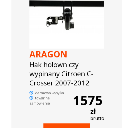
ARAGON
Hak holowniczy
wypinany Citroen C-
Crosser 2007-2012
darmowa wysyłka
1575
towar na
zamówienie
zł
brutto