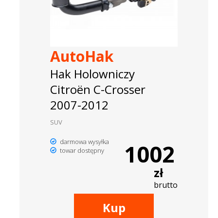
AutoHak
Hak Holowniczy
Citroën C-Crosser
2007-2012
SUV
darmowa wysyłka
1002
towar dostępny
zł
brutto
Kup