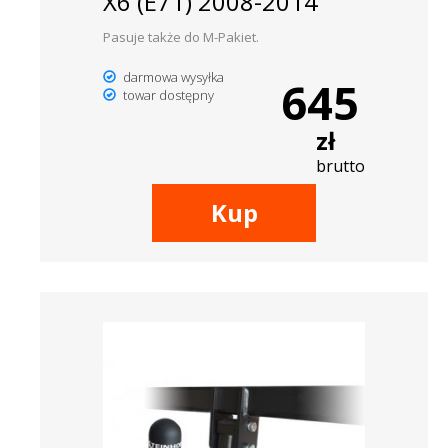
X6 (E71) 2008-2014
Pasuje także do M-Pakiet.
darmowa wysyłka
645
towar dostępny
zł
brutto
Kup