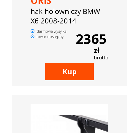
ORIS
hak holowniczy BMW
X6 2008-2014
darmowa wysyłka
2365
towar dostępny
zł
brutto
Kup