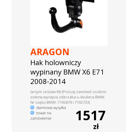
ARAGON
Hak holowniczy
wypinany BMW X6 E71
2008-2014
(w tym zestaw M) (Proszę zamówić osobno
osłonę wycięcia zderzaka u dealera BMW.
Nr części BMW: 7192879 i 7192733)
darmowa wysyłka
1517
towar na
zamówienie
zł