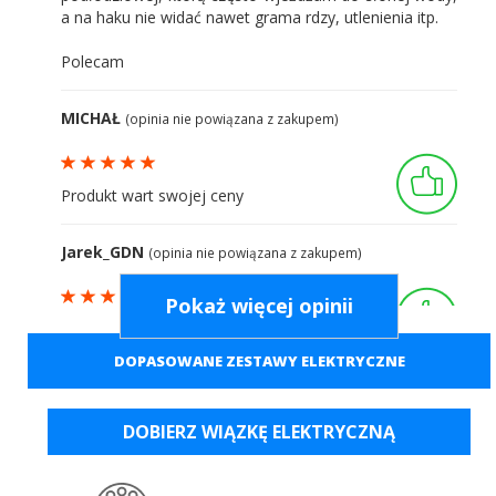
a na haku nie widać nawet grama rdzy, utlenienia itp.
Polecam
MICHAŁ
(opinia nie powiązana z zakupem)
Produkt wart swojej ceny
Jarek_GDN
(opinia nie powiązana z zakupem)
Pokaż więcej opinii
Hak bardzo solidny, bez obaw holuje
przyczepę 2.5 tony. Uzywam go od roku i
DOPASOWANE ZESTAWY ELEKTRYCZNE
nigdy nie zawiódł system wypiecia o co najbardziej sie
bałem
DOBIERZ WIĄZKĘ ELEKTRYCZNĄ