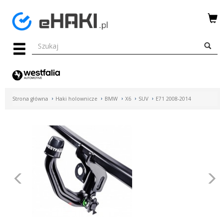
Menu
HAKI
HOLOWNICZE
WIĄZKI
Strona główna
Haki holownicze
BMW
X6
SUV
E71 2008-2014
ELEKTRYCZNE
BAGAŻNIKI
ROWEROWE
BOXY
Poprzednie
DACHOWE