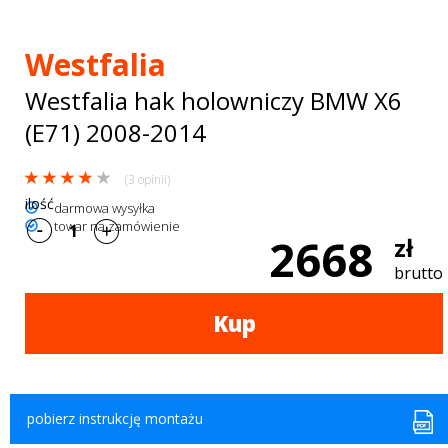
Bagażniki
dachowe
Westfalia
AKCESORIA
Westfalia hak holowniczy BMW X6
(E71) 2008-2014
SPORTOWE
Turystyka
(3 opinii)
ilość
Przyczepy
darmowa wysyłka
towar na zamówienie
2668
zł
samochodowe
brutto
Kontakt
Kup
pobierz instrukcję montażu