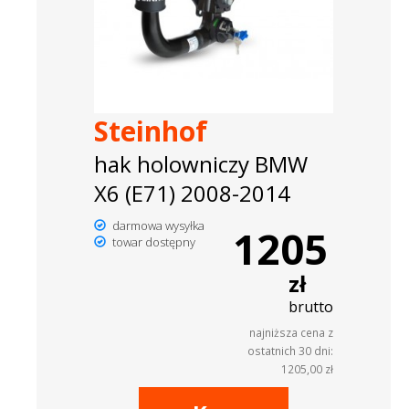
Steinhof
hak holowniczy BMW
X6 (E71) 2008-2014
darmowa wysyłka
1205
towar dostępny
zł
brutto
najniższa cena z
ostatnich 30 dni:
1205,00 zł