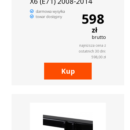
X6 (E71) 2008-2014
darmowa wysyłka
598
towar dostępny
zł
brutto
najniższa cena z
ostatnich 30 dni:
598,00 zł
Kup