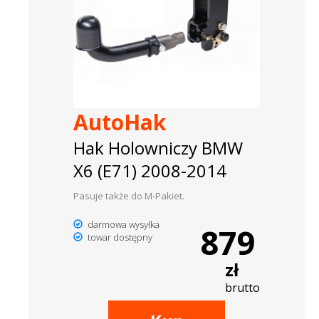
AutoHak
Hak Holowniczy BMW
X6 (E71) 2008-2014
Pasuje także do M-Pakiet.
darmowa wysyłka
879
towar dostępny
zł
brutto