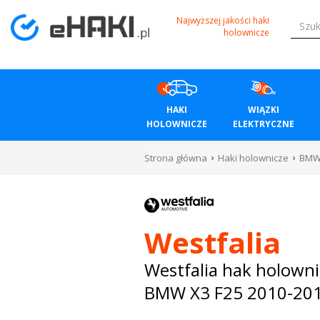
Menu
Najwyższej jakości haki
holownicze
HAKI
HOLOWNICZE
HAKI
WIĄZKI
WIĄZKI
HOLOWNICZE
ELEKTRYCZNE
ELEKTRYCZNE
Strona główna
Haki holownicze
BM
BAGAŻNIKI
ROWEROWE
Westfalia
BOXY
Westfalia hak holowni
BMW X3 F25 2010-20
DACHOWE
Bagażniki