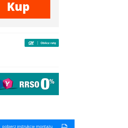
Kup
pobierz instrukcję montażu