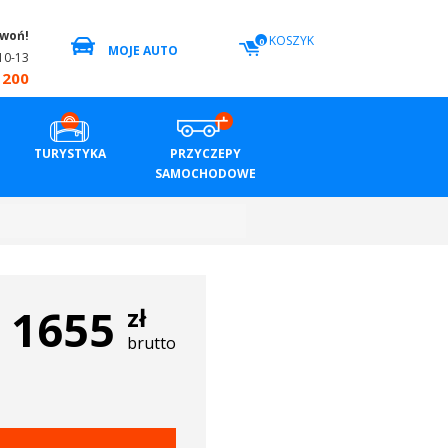
zwoń!
KOSZYK
0
MOJE AUTO
10-13
 200
TURYSTYKA
PRZYCZEPY
SAMOCHODOWE
1655
zł
brutto