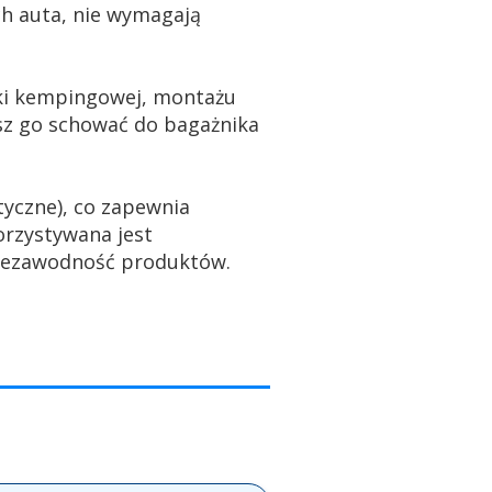
h auta, nie wymagają
pki kempingowej, montażu
sz go schować do bagażnika
tyczne), co zapewnia
orzystywana jest
niezawodność produktów.