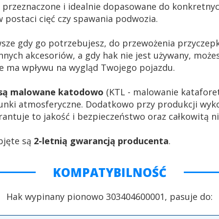
 przeznaczone i idealnie dopasowane do konkretnyc
 postaci cięć czy spawania podwozia.
wsze gdy go potrzebujesz, do przewożenia przycze
nnych akcesoriów, a gdy hak nie jest używany, może
nie ma wpływu na wygląd Twojego pojazdu.
a są malowane katodowo
(KTL - malowanie katafore
unki atmosferyczne. Dodatkowo przy produkcji wyk
antuje to jakość i bezpieczeństwo oraz całkowitą 
bjęte są
2-letnią gwarancją producenta
.
KOMPATYBILNOŚĆ
Hak wypinany pionowo 303404600001, pasuje do: