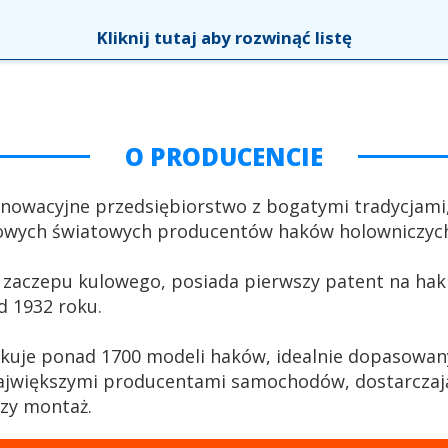
Kliknij tutaj aby rozwinąć listę
O PRODUCENCIE
nnowacyjne przedsiębiorstwo z bogatymi tradycjami
łowych światowych producentów haków holowniczyc
 zaczepu kulowego, posiada pierwszy patent na hak 
d 1932 roku.
kuje ponad 1700 modeli haków, idealnie dopasowan
ajwiększymi producentami samochodów, dostarczają
szy montaż.