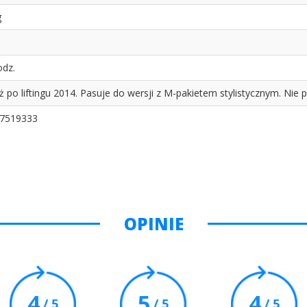
g
odz.
 po liftingu 2014. Pasuje do wersji z M-pakietem stylistycznym. Nie p
7519333
OPINIE
4
5
4
/ 5
/ 5
/ 5