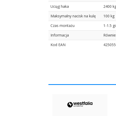
Uciąg haka
2400 k
Maksymalny nacisk na kulę
100 kg
Czas montażu
1-1.5 g
Informacja
Również
Kod EAN
425055