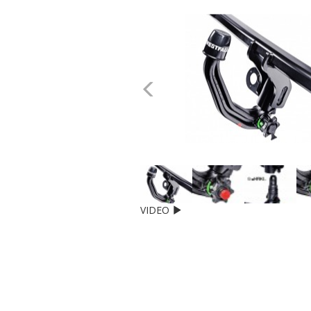
dachowe
AKCESORIA
SPORTOWE
Poprzednie
Turystyka
Przyczepy
samochodowe
Kontakt
VIDEO