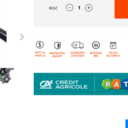
ilość
Następne