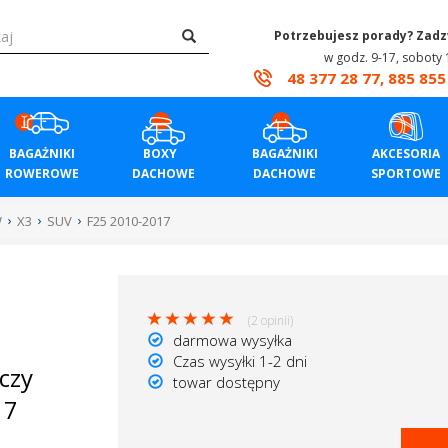
Potrzebujesz porady? Zad
w godz. 9-17, soboty 
48 377 28 77, 885 855
BAGAŻNIKI
BOXY
BAGAŻNIKI
AKCESORIA
ROWEROWE
DACHOWE
DACHOWE
SPORTOWE
W
X3
SUV
F25 2010-2017
(2 opinii)
darmowa wysyłka
Czas wysyłki 1-2 dni
czy
towar dostępny
17