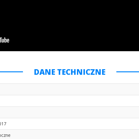
DANE TECHNICZNE
017
oczne