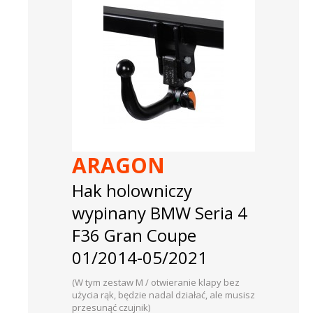
ARAGON
Hak holowniczy
wypinany BMW Seria 4
F36 Gran Coupe
01/2014-05/2021
(W tym zestaw M / otwieranie klapy bez
użycia rąk, będzie nadal działać, ale musisz
przesunąć czujnik)