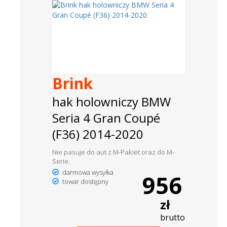
Brink
hak holowniczy BMW
Seria 4 Gran Coupé
(F36) 2014-2020
Nie pasuje do aut z M-Pakiet oraz do M-
Serie.
darmowa wysyłka
956
towar dostępny
zł
brutto