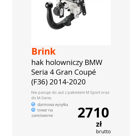
Brink
hak holowniczy BMW
Seria 4 Gran Coupé
(F36) 2014-2020
Nie pasuje do aut z pakietem M Sport oraz
do M-Serie.
darmowa wysyłka
2710
towar na
zamówienie
zł
brutto