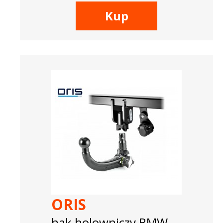
Kup
ORIS
hak holowniczy BMW