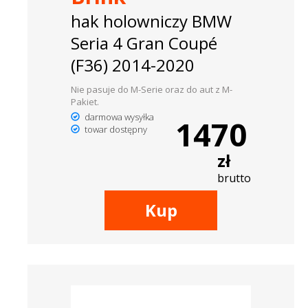
hak holowniczy BMW
Seria 4 Gran Coupé
(F36) 2014-2020
Nie pasuje do M-Serie oraz do aut z M-
Pakiet.
darmowa wysyłka
1470
towar dostępny
zł
brutto
Kup