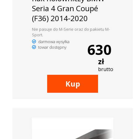
Seria 4 Gran Coupé
(F36) 2014-2020
Nie pasuje do M-Serie oraz do pakietu M-
Sport.
darmowa wysyłka
630
towar dostępny
zł
brutto
Kup