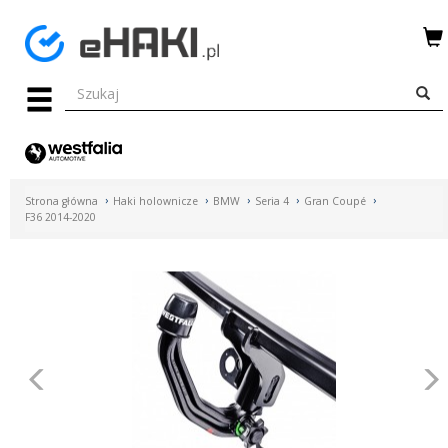
Menu
HAKI
HOLOWNICZE
WIĄZKI
Strona główna
Haki holownicze
BMW
Seria 4
Gran Coupé
ELEKTRYCZNE
F36 2014-2020
BAGAŻNIKI
ROWEROWE
BOXY
Poprzednie
DACHOWE