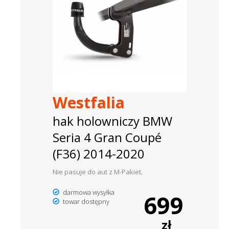
Westfalia
hak holowniczy BMW
Seria 4 Gran Coupé
(F36) 2014-2020
Nie pasuje do aut z M-Pakiet.
darmowa wysyłka
699
towar dostępny
zł