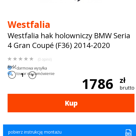
Bagażniki
dachowe
Westfalia
AKCESORIA
Westfalia hak holowniczy BMW Seria
SPORTOWE
4 Gran Coupé (F36) 2014-2020
Turystyka
(0 opinii)
Przyczepy
ilość
darmowa wysyłka
towar na zamówienie
samochodowe
1786
zł
Kontakt
brutto
Kup
pobierz instrukcję montażu