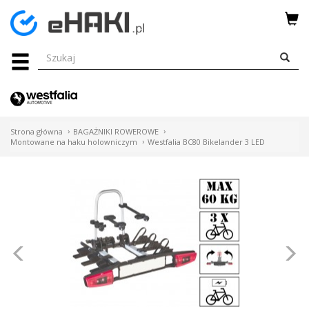
Menu
HAKI
HOLOWNICZE
WIĄZKI
Strona główna
BAGAŻNIKI ROWEROWE
ELEKTRYCZNE
Montowane na haku holowniczym
Westfalia BC80 Bikelander 3 LED
BAGAŻNIKI
ROWEROWE
BOXY
Poprzednie
N
DACHOWE
Bagażniki