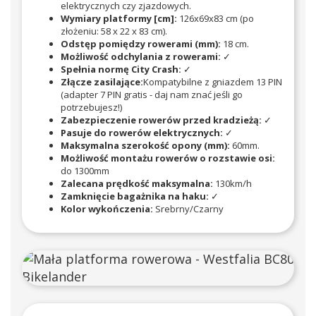
elektrycznych czy zjazdowych.
Wymiary platformy [cm]:
126x69x83 cm (po
złożeniu: 58 x 22 x 83 cm).
Odstęp pomiędzy rowerami (mm):
18 cm.
Możliwość odchylania z rowerami:
✓
Spełnia normę City Crash:
✓
Złącze zasilające:
Kompatybilne z gniazdem 13 PIN
(adapter 7 PIN gratis - daj nam znać jeśli go
potrzebujesz!)
Zabezpieczenie rowerów przed kradzieżą:
✓
Pasuje do rowerów elektrycznych:
✓
Maksymalna szerokość opony (mm):
60mm.
Możliwość montażu rowerów o rozstawie osi:
do 1300mm
Zalecana prędkość maksymalna:
130km/h
Zamknięcie bagażnika na haku:
✓
Kolor wykończenia:
Srebrny/Czarny