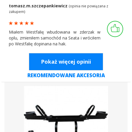
tomasz.m.szczepankiewicz
(opinia nie powiązana z
zakupem)
Miałem Westfalię wbudowana w zderzak w
oplu, zmieniłem samochód na Seata i wróciłem
po Westfalię dopinana na hak.
Pokaż więcej opinii
Sprawdzone rozwiązanie.
REKOMENDOWANE AKCESORIA
Do tego obsługa w sklepie pomocna i zorientowana, nie
wspominając już o przyjemnej cenie za pakiet.
Tomek
(opinia nie powiązana z zakupem)