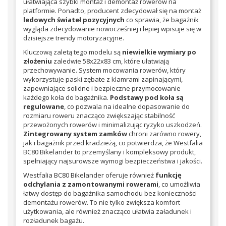
ułatwiająca szybki montaż i demontaż rowerów na
platformie. Ponadto, producent zdecydował się na montaż
ledowych świateł pozycyjnych
co sprawia, że bagażnik
wygląda zdecydowanie nowocześniej i lepiej wpisuje się w
dzisiejsze trendy motoryzacyjne.
Kluczową zaletą tego modelu są
niewielkie wymiary po
złożeniu
zaledwie 58x22x83 cm, które ułatwiają
przechowywanie. System mocowania rowerów, który
wykorzystuje paski zębate z klamrami zapinającymi,
zapewniające solidne i bezpieczne przymocowanie
każdego koła do bagażnika.
Podstawy pod koła są
regulowane
, co pozwala na idealne dopasowanie do
rozmiaru roweru znacząco zwiększając stabilność
przewożonych rowerów i minimalizując ryzyko uszkodzeń.
Zintegrowany system zamków
chroni zarówno rowery,
jak i bagażnik przed kradzieżą, co potwierdza, że Westfalia
BC80 Bikelander to przemyślany i kompleksowy produkt,
spełniający najsurowsze wymogi bezpieczeństwa i jakości.
Westfalia BC80 Bikelander oferuje również
funkcję
odchylania z zamontowanymi rowerami
, co umożliwia
łatwy dostęp do bagażnika samochodu bez konieczności
demontażu rowerów. To nie tylko zwiększa komfort
użytkowania, ale również znacząco ułatwia załadunek i
rozładunek bagażu.