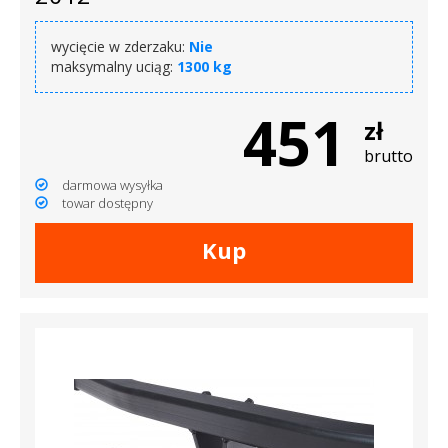
wycięcie w zderzaku:
Nie
maksymalny uciąg:
1300 kg
451
zł
brutto
darmowa wysyłka
towar dostępny
Kup