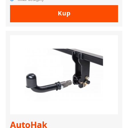
Kup
AutoHak