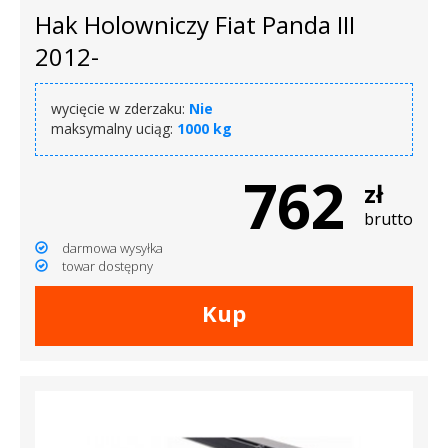
Hak Holowniczy Fiat Panda III
2012-
wycięcie w zderzaku:
Nie
maksymalny uciąg:
1000 kg
762
zł
brutto
darmowa wysyłka
towar dostępny
Kup