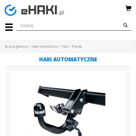
Menu
HAKI
HOLOWNICZE
Strona główna
>
Haki holownicze
>
Fiat
>
Panda
WIĄZKI
HAKI AUTOMATYCZNE
ELEKTRYCZNE
BAGAŻNIKI
ROWEROWE
BOXY
DACHOWE
Bagażniki