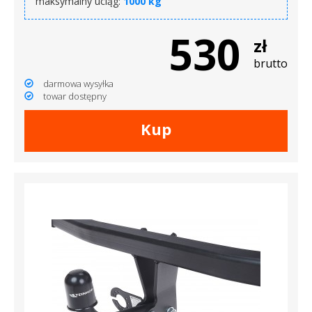
maksymalny uciąg:
1000 kg
530
zł
brutto
darmowa wysyłka
towar dostępny
Kup