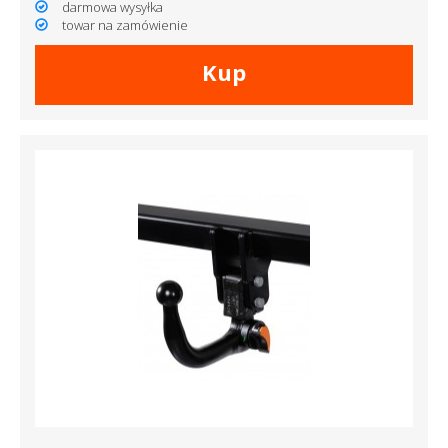
darmowa wysyłka
towar na zamówienie
Kup