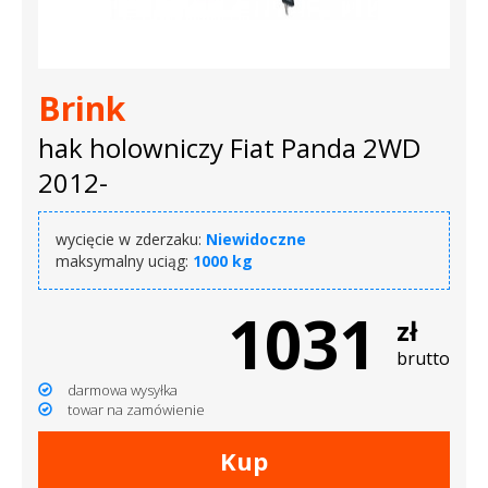
dachowe
AKCESORIA
Brink
SPORTOWE
hak holowniczy Fiat Panda 2WD
Turystyka
2012-
Przyczepy
wycięcie w zderzaku:
Niewidoczne
samochodowe
maksymalny uciąg:
1000 kg
Kontakt
1031
zł
brutto
darmowa wysyłka
towar na zamówienie
Kup