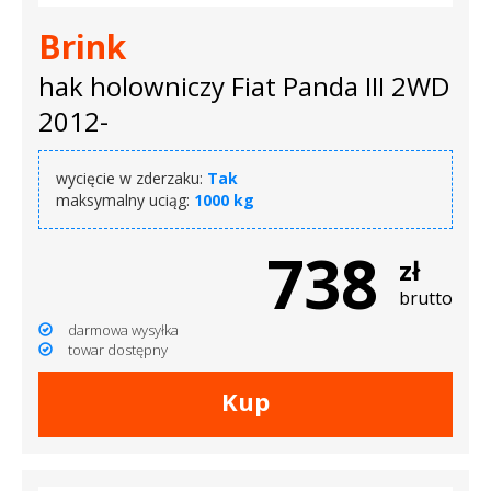
Brink
hak holowniczy Fiat Panda III 2WD
2012-
wycięcie w zderzaku:
Tak
maksymalny uciąg:
1000 kg
738
zł
brutto
darmowa wysyłka
towar dostępny
Kup