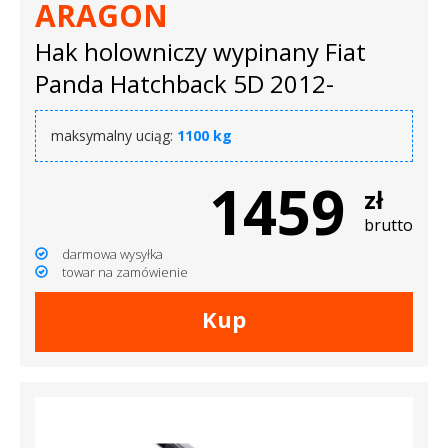
ARAGON
Hak holowniczy wypinany Fiat
Panda Hatchback 5D 2012-
maksymalny uciąg:
1100 kg
1459
zł
brutto
darmowa wysyłka
towar na zamówienie
Kup