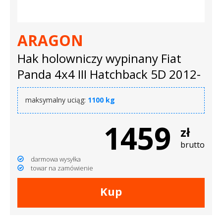
ARAGON
Hak holowniczy wypinany Fiat
Panda 4x4 III Hatchback 5D 2012-
maksymalny uciąg:
1100 kg
1459
zł
brutto
darmowa wysyłka
towar na zamówienie
Kup