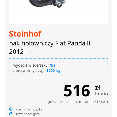
Steinhof
hak holowniczy Fiat Panda III
2012-
wycięcie w zderzaku:
Nie
maksymalny uciąg:
1000 kg
516
zł
brutto
najniższa cena z ostatnich 30 dni: 516,00 zł
darmowa wysyłka
towar dostępny