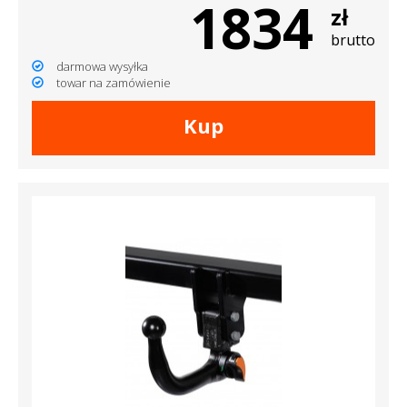
1834
zł
brutto
darmowa wysyłka
towar na zamówienie
Kup