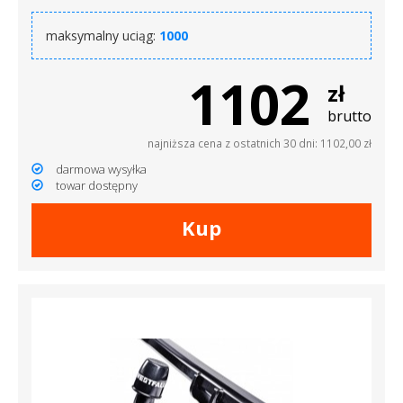
maksymalny uciąg:
1000
1102
zł
brutto
najniższa cena z ostatnich 30 dni: 1102,00 zł
darmowa wysyłka
towar dostępny
Kup