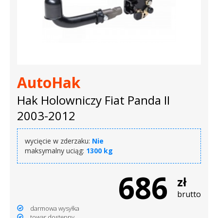
AutoHak
Hak Holowniczy Fiat Panda II
2003-2012
wycięcie w zderzaku:
Nie
maksymalny uciąg:
1300 kg
686
zł
brutto
darmowa wysyłka
towar dostępny