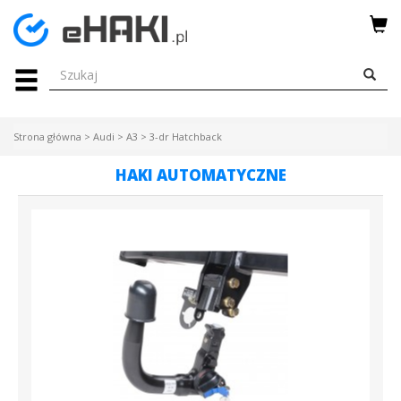
Menu
HAKI
HOLOWNICZE
Strona główna
>
Audi
>
A3
>
3-dr Hatchback
WIĄZKI
HAKI AUTOMATYCZNE
ELEKTRYCZNE
BAGAŻNIKI
ROWEROWE
BOXY
DACHOWE
Bagażniki