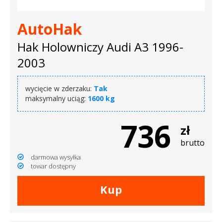
AutoHak
Hak Holowniczy Audi A3 1996-
2003
wycięcie w zderzaku:
Tak
maksymalny uciąg:
1600 kg
736
zł
brutto
darmowa wysyłka
towar dostępny
Kup