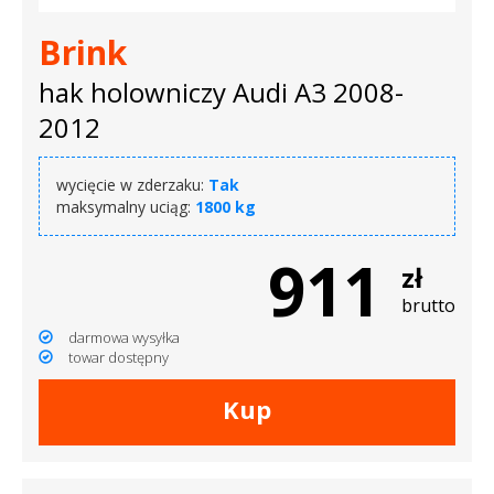
Brink
hak holowniczy Audi A3 2008-
2012
wycięcie w zderzaku:
Tak
maksymalny uciąg:
1800 kg
911
zł
brutto
darmowa wysyłka
towar dostępny
Kup