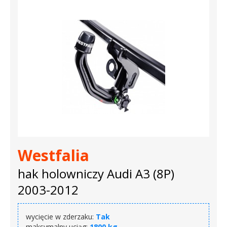
Westfalia
hak holowniczy Audi A3 (8P)
2003-2012
wycięcie w zderzaku:
Tak
maksymalny uciąg:
1800 kg