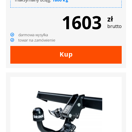
1603
zł
brutto
darmowa wysyłka
towar na zamówienie
Kup