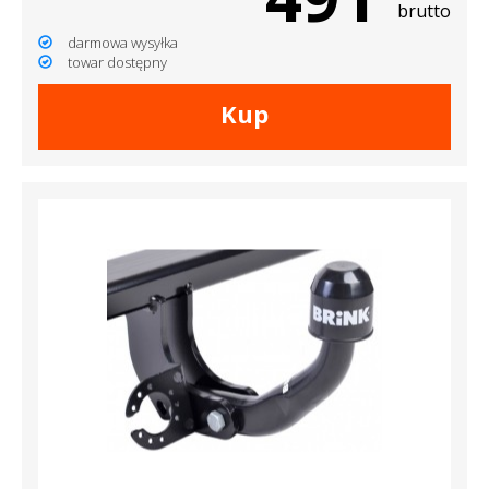
brutto
darmowa wysyłka
towar dostępny
Kup