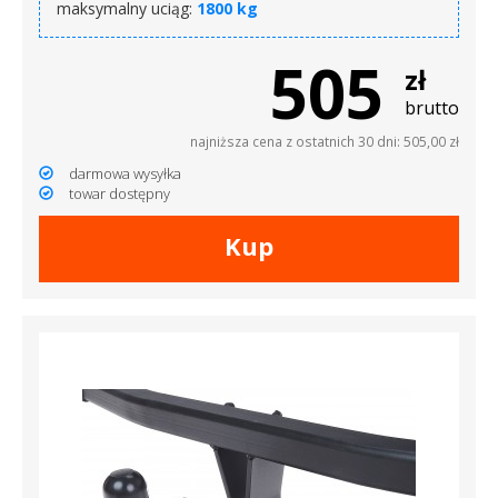
maksymalny uciąg:
1800 kg
505
zł
brutto
najniższa cena z ostatnich 30 dni: 505,00 zł
darmowa wysyłka
towar dostępny
Kup