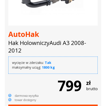
AutoHak
Hak HolowniczyAudi A3 2008-
2012
wycięcie w zderzaku:
Tak
maksymalny uciąg:
1800 kg
799
zł
brutto
darmowa wysyłka
towar dostępny