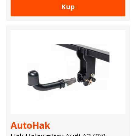
Kup
AutoHak