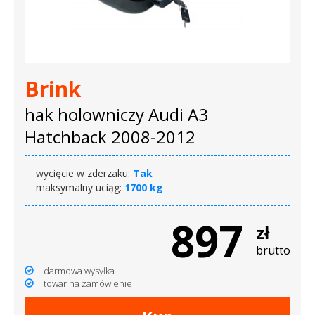
Brink
hak holowniczy Audi A3
Hatchback 2008-2012
wycięcie w zderzaku:
Tak
maksymalny uciąg:
1700 kg
897
zł
brutto
darmowa wysyłka
towar na zamówienie