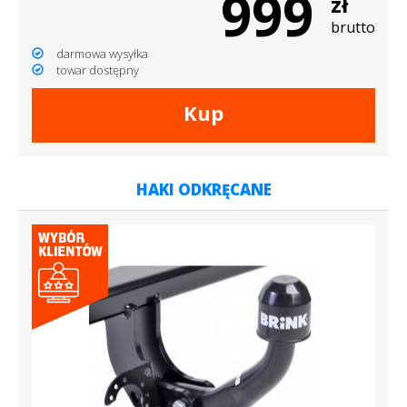
999
zł
brutto
darmowa wysyłka
towar dostępny
Kup
HAKI ODKRĘCANE