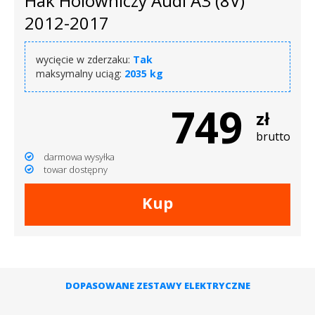
Hak Holowniczy Audi A3 (8V)
2012-2017
wycięcie w zderzaku:
Tak
maksymalny uciąg:
2035 kg
749
zł
brutto
darmowa wysyłka
towar dostępny
Kup
DOPASOWANE ZESTAWY ELEKTRYCZNE