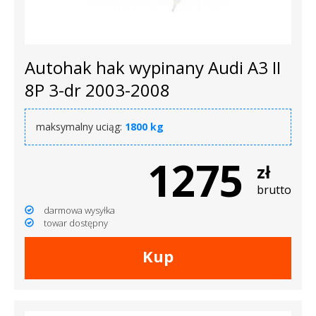
dachowe
AKCESORIA
Autohak hak wypinany Audi A3 II
SPORTOWE
8P 3-dr 2003-2008
Turystyka
maksymalny uciąg:
1800 kg
Przyczepy
1275
samochodowe
zł
brutto
Kontakt
darmowa wysyłka
towar dostępny
Kup