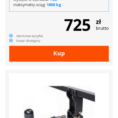
maksymalny uciąg:
1800 kg
725
zł
brutto
darmowa wysyłka
towar dostępny
Kup