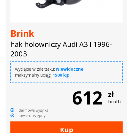
Brink
hak holowniczy Audi A3 I 1996-
2003
wycięcie w zderzaku:
Niewidoczne
maksymalny uciąg:
1500 kg
612
zł
brutto
darmowa wysyłka
towar dostępny
Kup