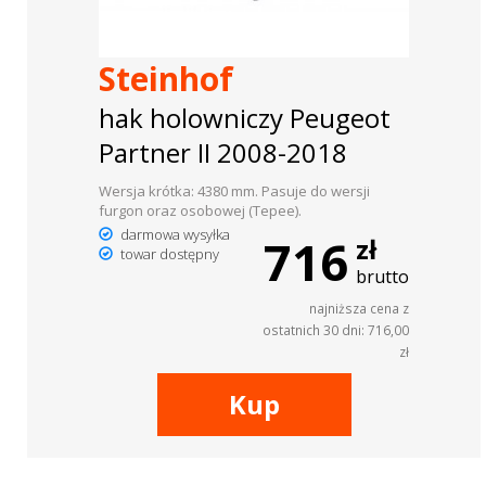
Steinhof
hak holowniczy Peugeot
Partner II 2008-2018
Wersja krótka: 4380 mm. Pasuje do wersji
furgon oraz osobowej (Tepee).
darmowa wysyłka
716
zł
towar dostępny
brutto
najniższa cena z
ostatnich 30 dni: 716,00
zł
Kup