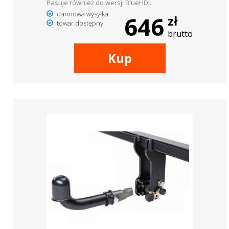
Pasuje również do wersji BlueHDi.
darmowa wysyłka
646
zł
towar dostępny
brutto
Kup