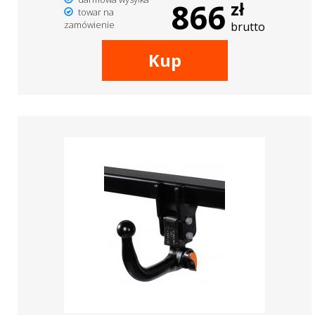
866
zł
towar na
zamówienie
brutto
Kup