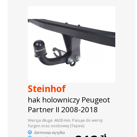
Steinhof
hak holowniczy Peugeot
Partner II 2008-2018
Wersja długa: 4628 mm. Pasuje do wersji
furgon oraz osobowej (Tepee).
darmowa wysyłka
zł