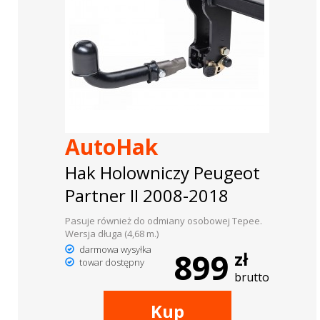
AutoHak
Hak Holowniczy Peugeot
Partner II 2008-2018
Pasuje również do odmiany osobowej Tepee.
Wersja długa (4,68 m.)
darmowa wysyłka
899
zł
towar dostępny
brutto
Kup