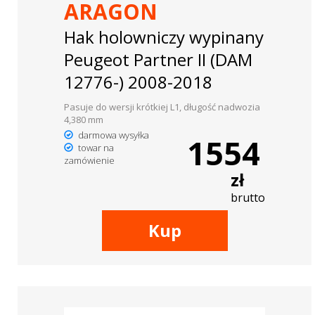
ARAGON
Hak holowniczy wypinany
Peugeot Partner II (DAM
12776-) 2008-2018
Pasuje do wersji krótkiej L1, długość nadwozia
4,380 mm
darmowa wysyłka
1554
towar na
zamówienie
zł
brutto
Kup