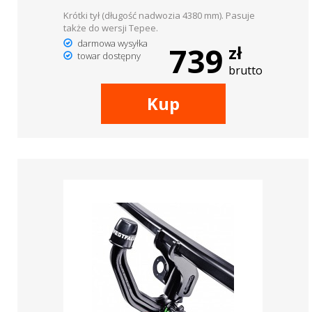
Krótki tył (długość nadwozia 4380 mm). Pasuje
także do wersji Tepee.
darmowa wysyłka
739
zł
towar dostępny
brutto
Kup