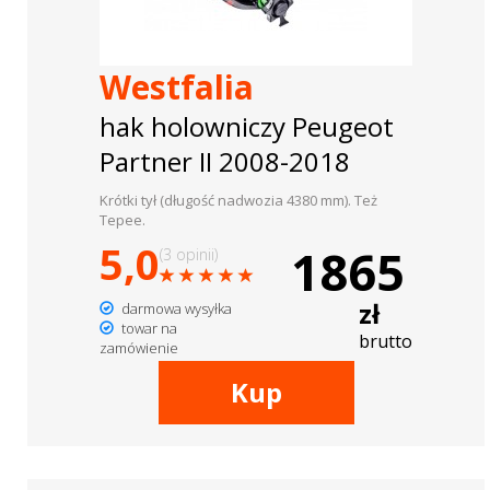
Westfalia
hak holowniczy Peugeot
Partner II 2008-2018
Krótki tył (długość nadwozia 4380 mm). Też
Tepee.
5,0
1865
(3 opinii)
zł
darmowa wysyłka
towar na
brutto
zamówienie
Kup