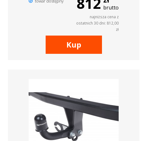
812
towar dostępny
brutto
najniższa cena z
ostatnich 30 dni: 812,00
zł
Kup