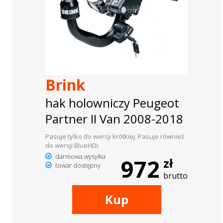
Brink
hak holowniczy Peugeot
Partner II Van 2008-2018
Pasuje tylko do wersji krótkiej. Pasuje również
do wersji BlueHDi.
darmowa wysyłka
972
zł
towar dostępny
brutto
Kup