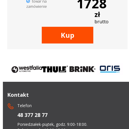
1728
towar na
zamówienie
zł
brutto
Kup
Kontakt
Telefon
48 377 28 77
Poniedziałek-piątek, godz. 9:00-18:00.