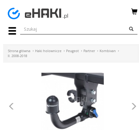
Menu
HAKI
HOLOWNICZE
Strona główna
Haki holownicze
Peugeot
Partner
Kombivan
WIĄZKI
II. 2008-2018
ELEKTRYCZNE
BAGAŻNIKI
ROWEROWE
BOXY
Poprzednie
DACHOWE