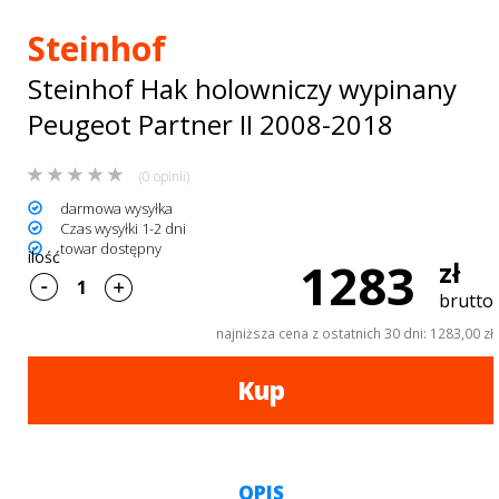
Bagażniki
Steinhof
dachowe
Steinhof Hak holowniczy wypinany
AKCESORIA
Peugeot Partner II 2008-2018
SPORTOWE
(0 opinii)
Turystyka
darmowa wysyłka
Czas wysyłki 1-2 dni
Przyczepy
towar dostępny
ilość
1283
zł
samochodowe
brutto
Kontakt
najniższa cena z ostatnich 30 dni: 1283,00 zł
Kup
OPIS