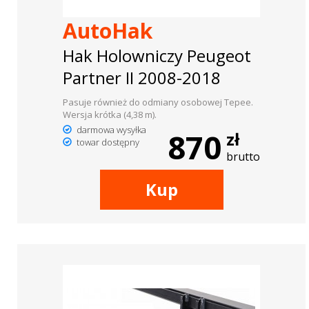
AutoHak
Hak Holowniczy Peugeot
Partner II 2008-2018
Pasuje również do odmiany osobowej Tepee.
Wersja krótka (4,38 m).
darmowa wysyłka
870
zł
towar dostępny
brutto
Kup