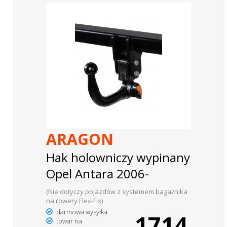
ARAGON
Hak holowniczy wypinany
Opel Antara 2006-
(Nie dotyczy pojazdów z systemem bagażnika
na rowery Flex-Fix)
darmowa wysyłka
1714
towar na