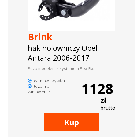
Brink
hak holowniczy Opel
Antara 2006-2017
Poza modelem z systemem Flex-Fix.
darmowa wysyłka
1128
towar na
zamówienie
zł
brutto
Kup