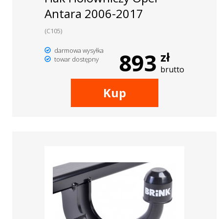
Antara 2006-2017
(C105)
darmowa wysyłka
893
zł
towar dostępny
brutto
Kup