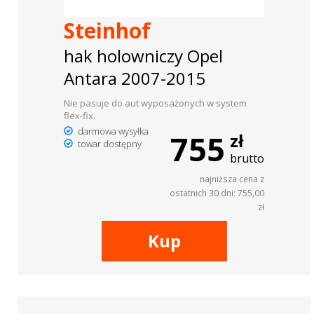
Steinhof
hak holowniczy Opel
Antara 2007-2015
Nie pasuje do aut wyposażonych w system
flex-fix.
darmowa wysyłka
755
zł
towar dostępny
brutto
najniższa cena z
ostatnich 30 dni: 755,00
zł
Kup