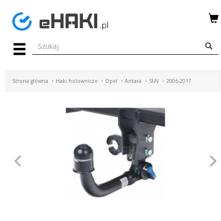
Menu
HAKI
HOLOWNICZE
Strona główna
Haki holownicze
Opel
Antara
SUV
2006-2017
WIĄZKI
ELEKTRYCZNE
BAGAŻNIKI
ROWEROWE
Poprzednie
BOXY
DACHOWE