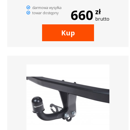
darmowa wysyłka
660
zł
towar dostępny
brutto
Kup