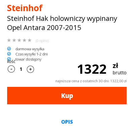
Bagażniki
Steinhof
dachowe
Steinhof Hak holowniczy wypinany
AKCESORIA
Opel Antara 2007-2015
SPORTOWE
(0 opinii)
Turystyka
darmowa wysyłka
Czas wysyłki 1-2 dni
Przyczepy
towar dostępny
ilość
1322
zł
samochodowe
brutto
najniższa cena z ostatnich 30 dni: 1322,00 zł
Kontakt
Kup
OPIS