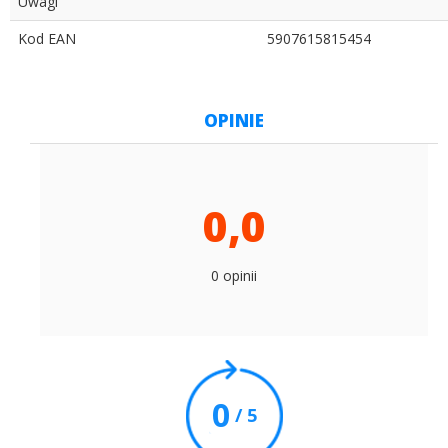
Uwagi
Kod EAN
5907615815454
OPINIE
0,0
0 opinii
0
/ 5