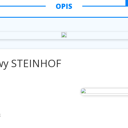
OPIS
wy STEINHOF
8