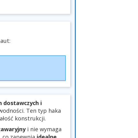
aut:
 dostawczych i
wodności. Ten typ haka
ałość konstrukcji.
zawaryjny
i nie wymaga
, co zapewnia
idealne