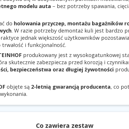
etnego modelu auta
– bez potrzeby spawania, cięc
ać do
holowania przyczep, montażu bagażników r
wych
. W razie potrzeby demontaż kuli jest bardzo p
 praktyce jednak większość użytkowników pozostaw
 trwałość i funkcjonalność.
STEINHOF
produkowany jest z wysokogatunkowej stal
tóra skutecznie zabezpiecza przed korozją i czynni
ści, bezpieczeństwa oraz długiej żywotności
produ
OF
objęte są
2-letnią gwarancją producenta
, co po
 wykonania.
Co zawiera zestaw