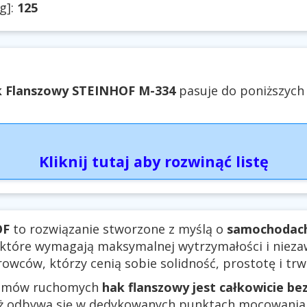
g]:
125
 Flanszowy STEINHOF M-334
pasuje do poniższych 
Kliknij tutaj aby rozwinąć listę
OF
to rozwiązanie stworzone z myślą o
samochodach
 które wymagają maksymalnej wytrzymałości i nieza
rowców, którzy cenią sobie solidność, prostotę i trw
izmów ruchomych
hak flanszowy jest całkowicie be
aż odbywa się w dedykowanych punktach mocowania