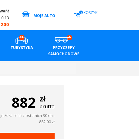
zwoń!
KOSZYK
0
MOJE AUTO
10-13
 200
TURYSTYKA
PRZYCZEPY
SAMOCHODOWE
882
zł
brutto
jniższa cena z ostatnich 30 dni:
882,00 zł