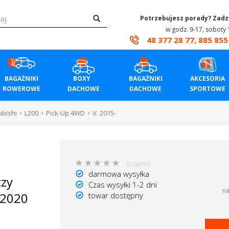
Potrzebujesz porady? Zad
w godz. 9-17, soboty 
48 377 28 77, 885 855
BAGAŻNIKI
BOXY
BAGAŻNIKI
AKCESORIA
ROWEROWE
DACHOWE
DACHOWE
SPORTOWE
ubishi
L200
Pick-Up 4WD
V. 2015-
(0 opinii)
darmowa wysyłka
czy
Czas wysyłki 1-2 dni
na
-2020
towar dostępny