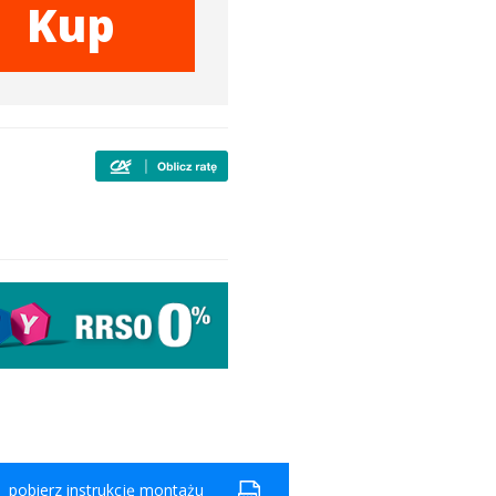
Kup
pobierz instrukcję montażu