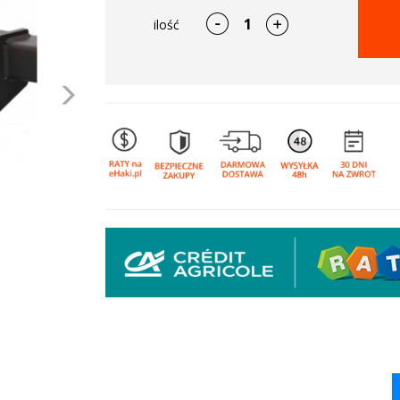
ilość
Następne