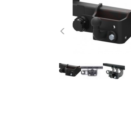
dachowe
AKCESORIA
Poprzednie
SPORTOWE
Turystyka
Przyczepy
samochodowe
Kontakt