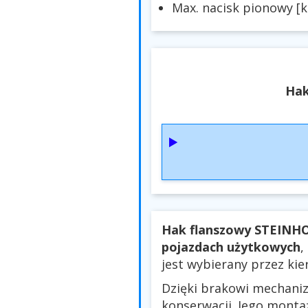
Max. nacisk pionowy [k
Hak
Hak flanszowy STEINH
pojazdach użytkowych
,
jest wybierany przez kie
Dzięki brakowi mechan
konserwacji. Jego mont