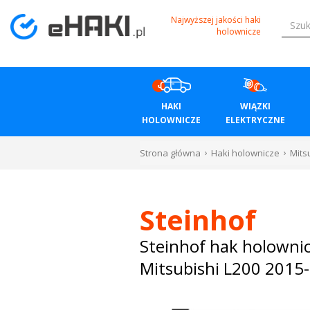
Menu
Najwyższej jakości haki
holownicze
HAKI
HOLOWNICZE
HAKI
WIĄZKI
WIĄZKI
HOLOWNICZE
ELEKTRYCZNE
ELEKTRYCZNE
Strona główna
Haki holownicze
Mits
BAGAŻNIKI
ROWEROWE
Steinhof
BOXY
Steinhof hak holowni
Mitsubishi L200 2015
DACHOWE
Bagażniki