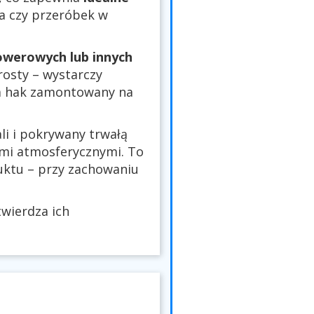
ia czy przeróbek w
owerowych lub innych
rosty – wystarczy
ia hak zamontowany na
i i pokrywany trwałą
kami atmosferycznymi. To
ktu – przy zachowaniu
twierdza ich