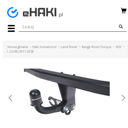
Menu
HAKI
HOLOWNICZE
Strona główna
Haki holownicze
Land Rover
Range Rover Evoque
SUV
WIĄZKI
I. (L538) 2011-2018
ELEKTRYCZNE
BAGAŻNIKI
ROWEROWE
BOXY
Poprzednie
DACHOWE