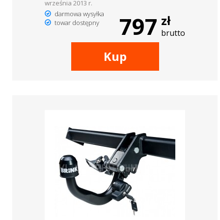
września 2013 r.
darmowa wysyłka
797
zł
towar dostępny
brutto
Kup