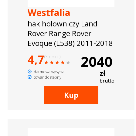
Westfalia
hak holowniczy Land
Rover Range Rover
Evoque (L538) 2011-2018
4,7
2040
(3 opinii)
zł
darmowa wysyłka
towar dostępny
brutto
Kup