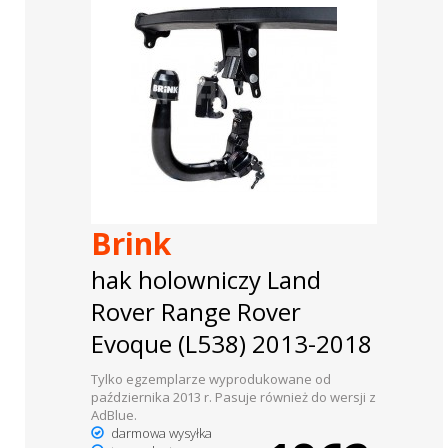
Brink
hak holowniczy Land
Rover Range Rover
Evoque (L538) 2013-2018
Tylko egzemplarze wyprodukowane od
października 2013 r. Pasuje również do wersji z
AdBlue.
darmowa wysyłka