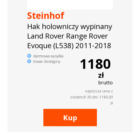
Steinhof
Hak holowniczy wypinany
Land Rover Range Rover
Evoque (L538) 2011-2018
darmowa wysyłka
1180
towar dostępny
zł
brutto
najniższa cena z
ostatnich 30 dni: 1180,00
zł
Kup