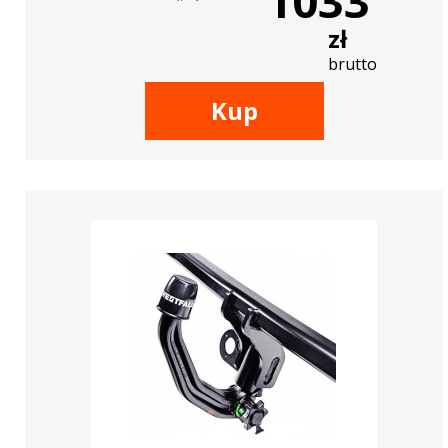
1033
zł
brutto
Kup