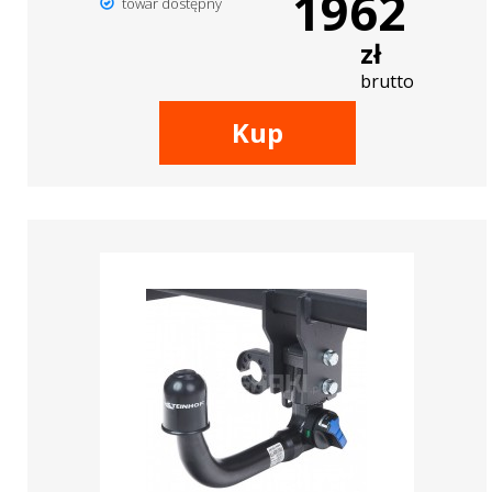
1962
towar dostępny
zł
brutto
Kup