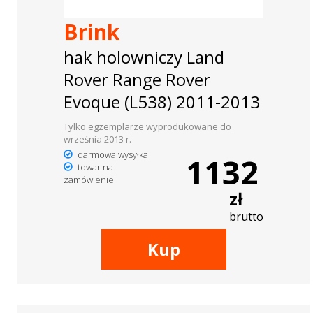
Brink
hak holowniczy Land
Rover Range Rover
Evoque (L538) 2011-2013
Tylko egzemplarze wyprodukowane do
września 2013 r.
darmowa wysyłka
1132
towar na
zamówienie
zł
brutto
Kup