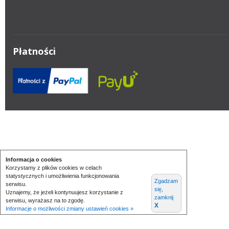
Płatności
Informacja o cookies
Korzystamy z plików cookies w celach
statystycznych i umożliwienia funkcjonowania
Zgadzam
serwisu.
się,
Uznajemy, że jeżeli kontynuujesz korzystanie z
zamknij
serwisu, wyrażasz na to zgodę.
X
Informacje o możliwości zmiany ustawień cookies »