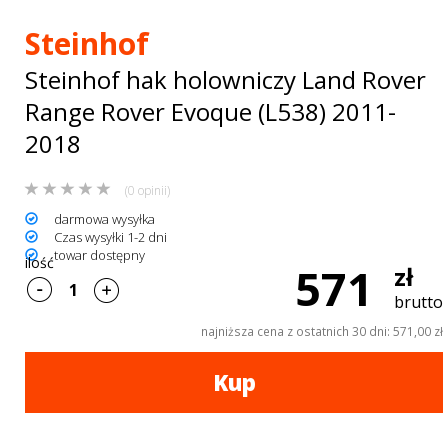
Bagażniki
Steinhof
dachowe
Steinhof hak holowniczy Land Rover
AKCESORIA
Range Rover Evoque (L538) 2011-
SPORTOWE
2018
Turystyka
(0 opinii)
Przyczepy
darmowa wysyłka
Czas wysyłki 1-2 dni
samochodowe
towar dostępny
ilość
571
zł
Kontakt
brutto
najniższa cena z ostatnich 30 dni: 571,00 zł
Kup