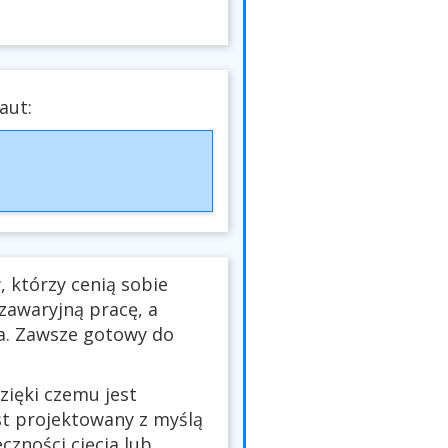
aut:
, którzy cenią sobie
zawaryjną pracę, a
a. Zawsze gotowy do
ięki czemu jest
st projektowany z myślą
czności cięcia lub