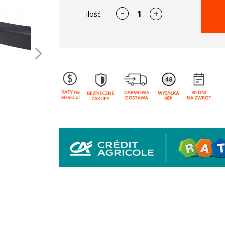
ilość
Następne