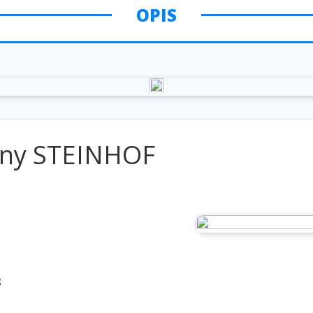
OPIS
any STEINHOF
a
8