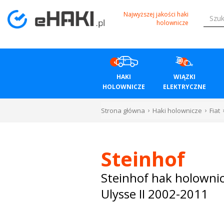
Menu
Najwyższej jakości haki
holownicze
HAKI
HOLOWNICZE
HAKI
WIĄZKI
WIĄZKI
HOLOWNICZE
ELEKTRYCZNE
ELEKTRYCZNE
Strona główna
Haki holownicze
Fiat
BAGAŻNIKI
ROWEROWE
Steinhof
BOXY
Steinhof hak holownic
Ulysse II 2002-2011
DACHOWE
Bagażniki