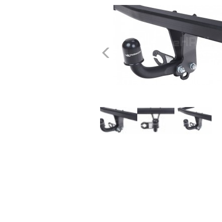
dachowe
AKCESORIA
Poprzednie
SPORTOWE
Turystyka
Przyczepy
samochodowe
Kontakt