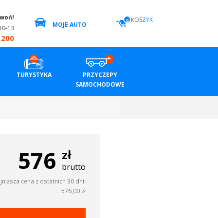
zwoń!
KOSZYK
0
MOJE AUTO
10-13
 200
TURYSTYKA
PRZYCZEPY
SAMOCHODOWE
576
zł
brutto
jniższa cena z ostatnich 30 dni:
576,00 zł