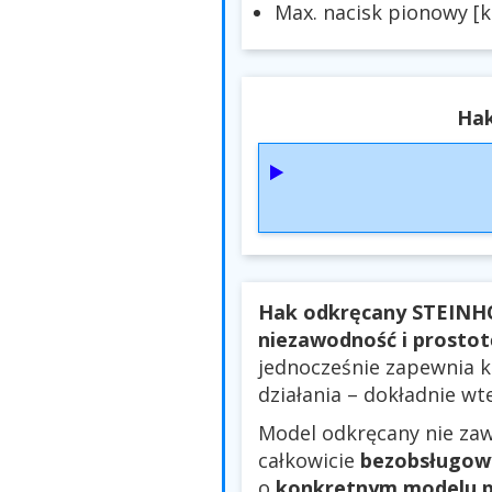
Max. nacisk pionowy [k
Hak
Hak odkręcany STEINH
niezawodność i prosto
jednocześnie zapewnia 
działania – dokładnie wt
Model odkręcany nie zaw
całkowicie
bezobsługow
o
konkretnym modelu p