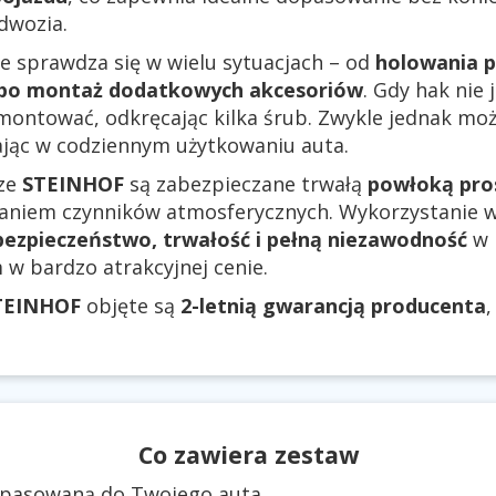
dwozia.
e sprawdza się w wielu sytuacjach – od
holowania p
 po montaż dodatkowych akcesoriów
. Gdy hak nie
montować, odkręcając kilka śrub. Zwykle jednak m
zając w codziennym użytkowaniu auta.
cze
STEINHOF
są zabezpieczane trwałą
powłoką pr
ałaniem czynników atmosferycznych. Wykorzystanie w
bezpieczeństwo, trwałość i pełną niezawodność
w 
m w bardzo atrakcyjnej cenie.
TEINHOF
objęte są
2-letnią gwarancją producenta
,
Co zawiera zestaw
dopasowaną do Twojego auta