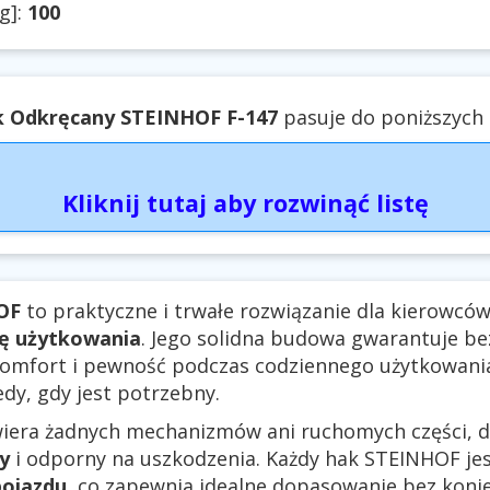
g]:
100
 Odkręcany STEINHOF F-147
pasuje do poniższych 
Kliknij tutaj aby rozwinąć listę
OF
to praktyczne i trwałe rozwiązanie dla kierowców
tę użytkowania
. Jego solidna budowa gwarantuje be
komfort i pewność podczas codziennego użytkowani
edy, gdy jest potrzebny.
iera żadnych mechanizmów ani ruchomych części, dz
y
i odporny na uszkodzenia. Każdy hak STEINHOF je
ojazdu
, co zapewnia idealne dopasowanie bez konie