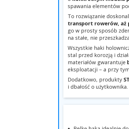
spawania elementów po
To rozwiązanie doskonal
transport rowerów, aż
go w prosty sposób zde
na stałe, nie przeszkad
Wszystkie haki holowni
stal przed korozją i dzi
materiałów gwarantuje
eksploatacji – a przy ty
Dodatkowo, produkty
S
i dbałość o użytkownika.
Belkę haka idealnie 