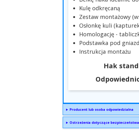
Kulę odkręcaną
Zestaw montażowy (wsp
Osłonkę kuli (kapturek
Homologację - tablicz
Podstawka pod gniazd
Instrukcja montażu
Hak stand
Odpowiednio
Producent lub osoba odpowiedzialna
Ostrzeżenia dotyczące bezpieczeństwa