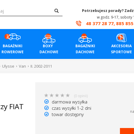
Potrzebujesz porady? Zad
w godz. 9-17, soboty 
48 377 28 77, 885 855
BAGAŻNIKI
BOXY
BAGAŻNIKI
AKCESORIA
ROWEROWE
DACHOWE
DACHOWE
SPORTOWE
Ulysse
Van
II. 2002-2011
(0 opinii)
darmowa wysyłka
zy FIAT
czas wysyłki 1-2 dni
na
towar dostępny