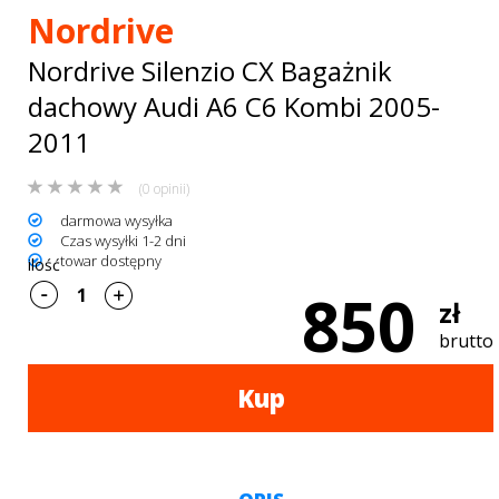
Bagażniki
Nordrive
dachowe
Nordrive Silenzio CX Bagażnik
AKCESORIA
dachowy Audi A6 C6 Kombi 2005-
2011
SPORTOWE
Turystyka
(0 opinii)
darmowa wysyłka
Przyczepy
Czas wysyłki 1-2 dni
towar dostępny
ilość
samochodowe
850
zł
Kontakt
brutto
Kup