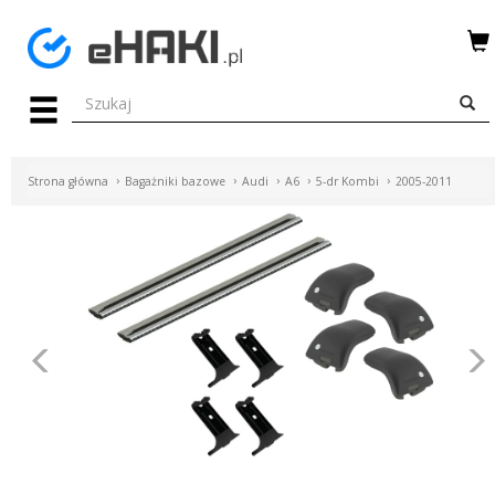
Menu
HAKI
HOLOWNICZE
Strona główna
Bagażniki bazowe
Audi
A6
5-dr Kombi
2005-2011
WIĄZKI
ELEKTRYCZNE
BAGAŻNIKI
ROWEROWE
Poprzednie
BOXY
DACHOWE