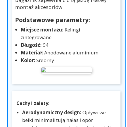
bagażnik zapewnia cichą jazdę i łatwy
montaż akcesoriów.
Podstawowe parametry:
Miejsce montażu:
Relingi
zintegrowane
Długość:
94
Materiał:
Anodowane aluminium
Kolor:
Srebrny
Cechy i zalety:
Aerodynamiczny design:
Opływowe
belki minimalizują hałas i opór