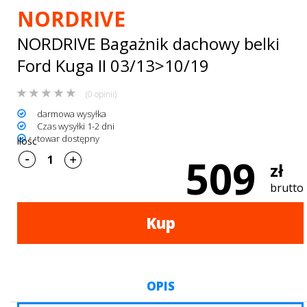
Bagażniki
NORDRIVE
dachowe
NORDRIVE Bagażnik dachowy belki
AKCESORIA
Ford Kuga II 03/13>10/19
SPORTOWE
(0 opinii)
darmowa wysyłka
Turystyka
Czas wysyłki 1-2 dni
towar dostępny
ilość
Przyczepy
509
zł
samochodowe
brutto
Kontakt
Kup
OPIS