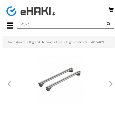
Menu
HAKI
HOLOWNICZE
Strona główna
Bagażniki bazowe
Ford
Kuga
5-dr SUV
2012-2019
WIĄZKI
ELEKTRYCZNE
BAGAŻNIKI
ROWEROWE
Poprzednie
BOXY
DACHOWE