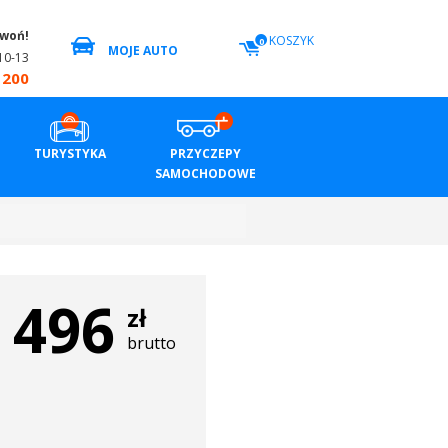
zwoń!
KOSZYK
0
MOJE AUTO
10-13
 200
TURYSTYKA
PRZYCZEPY
SAMOCHODOWE
496
zł
brutto