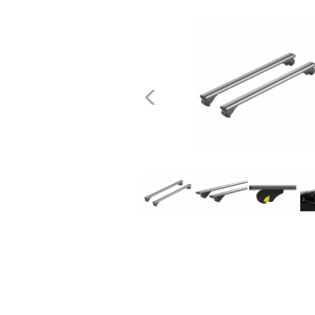
dachowe
AKCESORIA
SPORTOWE
Poprzednie
Turystyka
Przyczepy
samochodowe
Kontakt