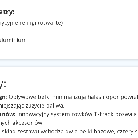
try:
ycyjne relingi (otwarte)
aluminium
y:
gn:
Opływowe belki minimalizują hałas i opór powie
ejszając zużycie paliwa.
oriów:
Innowacyjny system rowków T-track pozwala
nych akcesoriów.
skład zestawu wchodzą dwie belki bazowe, cztery s