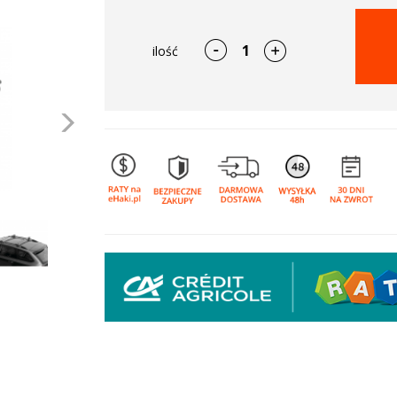
ilość
Następne