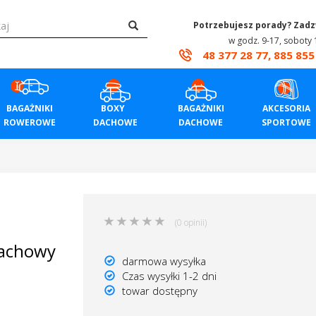
Potrzebujesz porady? Zad
w godz. 9-17, soboty 
48 377 28 77, 885 855
BAGAŻNIKI
BOXY
BAGAŻNIKI
AKCESORIA
ROWEROWE
DACHOWE
DACHOWE
SPORTOWE
(0 opinii)
dachowy
darmowa wysyłka
Czas wysyłki 1-2 dni
towar dostępny