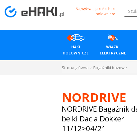
Menu
Najwyższej jakości haki
holownicze
HAKI
HOLOWNICZE
HAKI
WIĄZKI
WIĄZKI
HOLOWNICZE
ELEKTRYCZNE
ELEKTRYCZNE
Strona główna
Bagażniki bazowe
BAGAŻNIKI
ROWEROWE
NORDRIVE
BOXY
NORDRIVE Bagażnik 
belki Dacia Dokker
DACHOWE
11/12>04/21
Bagażniki