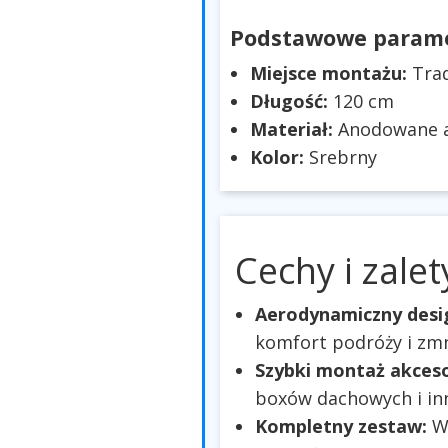
Podstawowe parame
Miejsce montażu:
Trad
Długość:
120 cm
Materiał:
Anodowane 
Kolor:
Srebrny
Cechy i zalet
Aerodynamiczny desi
komfort podróży i zmni
Szybki montaż akces
boxów dachowych i in
Kompletny zestaw:
W 