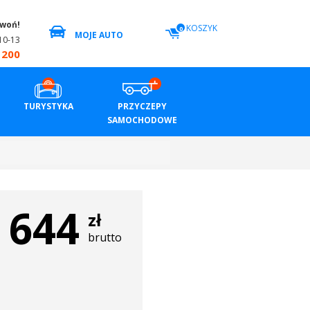
zwoń!
KOSZYK
0
MOJE AUTO
10-13
 200
TURYSTYKA
PRZYCZEPY
SAMOCHODOWE
644
zł
brutto