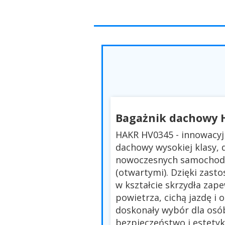
Bagażnik dachowy 
HAKR HV0345 - innowacyj
dachowy wysokiej klasy,
nowoczesnych samochodó
(otwartymi). Dzięki zast
w kształcie skrzydła zap
powietrza, cichą jazdę i 
doskonały wybór dla osó
bezpieczeństwo i estetyk