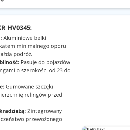
KR HV0345:
:
Aluminiowe belki
 kątem minimalnego oporu
każdą podróż.
ilność:
Pasuje do pojazdów
ngami o szerokości od 23 do
e:
Gumowane szczęki
ierzchnię relingów przed
kradzieżą:
Zintegrowany
eczeństwo przewożonego