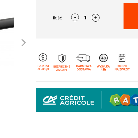
ilość
Następne