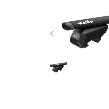
dachowe
AKCESORIA
SPORTOWE
Poprzednie
Turystyka
Przyczepy
samochodowe
Kontakt