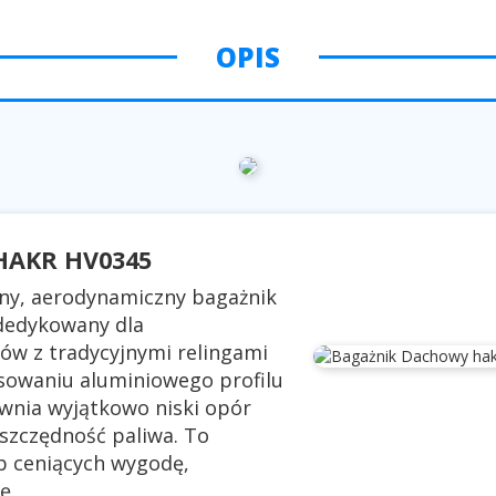
OPIS
HAKR HV0345
ny, aerodynamiczny bagażnik
 dedykowany dla
w z tradycyjnymi relingami
osowaniu aluminiowego profilu
ewnia wyjątkowo niski opór
oszczędność paliwa. To
b ceniących wygodę,
ę.