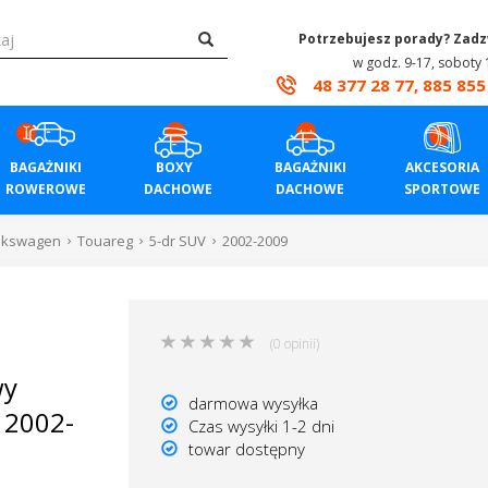
Potrzebujesz porady? Zad
w godz. 9-17, soboty 
48 377 28 77, 885 855
BAGAŻNIKI
BOXY
BAGAŻNIKI
AKCESORIA
ROWEROWE
DACHOWE
DACHOWE
SPORTOWE
lkswagen
Touareg
5-dr SUV
2002-2009
(0 opinii)
wy
darmowa wysyłka
 2002-
Czas wysyłki 1-2 dni
towar dostępny