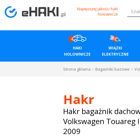
Menu
Najwyższej jakości haki
holownicze
HAKI
HOLOWNICZE
HAKI
WIĄZKI
WIĄZKI
HOLOWNICZE
ELEKTRYCZNE
ELEKTRYCZNE
Strona główna
Bagażniki bazowe
Vo
BAGAŻNIKI
ROWEROWE
Hakr
BOXY
Hakr bagażnik dacho
Volkswagen Touareg I
DACHOWE
2009
Bagażniki