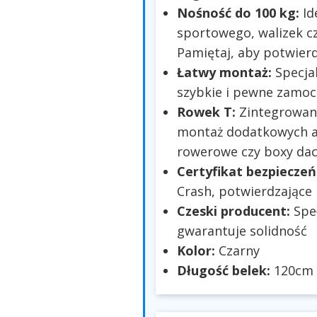
Nośność do 100 kg:
Id
sportowego, walizek cz
Pamiętaj, aby potwier
Łatwy montaż:
Specjal
szybkie i pewne zamoc
Rowek T:
Zintegrowany
montaż dodatkowych ak
rowerowe czy boxy da
Certyfikat bezpiecze
Crash, potwierdzające
Czeski producent:
Speł
gwarantuje solidność
Kolor:
Czarny
Długość belek:
120cm