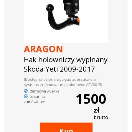
ARAGON
Hak holowniczy wypinany
Skoda Yeti 2009-2017
(Dostępna osłona wycięcia zderzaka dla
systemu zdejmowanego pionowo: AEV0015)
darmowa wysyłka
1500
towar na
zamówienie
zł
brutto
Kup