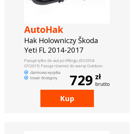
AutoHak
Hak Holowniczy Škoda
Yeti FL 2014-2017
Pasuje tylko do aut po liftingu (01/2014-
07/2017). Pasuje również do wersji Outdoor.
darmowa wysyłka
729
zł
towar dostępny
brutto
Kup