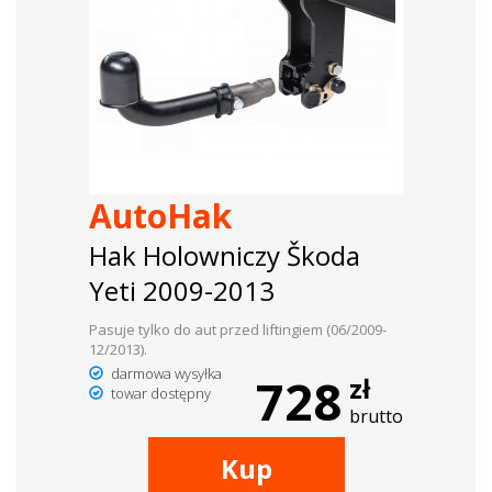
AutoHak
Hak Holowniczy Škoda
Yeti 2009-2013
Pasuje tylko do aut przed liftingiem (06/2009-
12/2013).
darmowa wysyłka
728
zł
towar dostępny
brutto
Kup