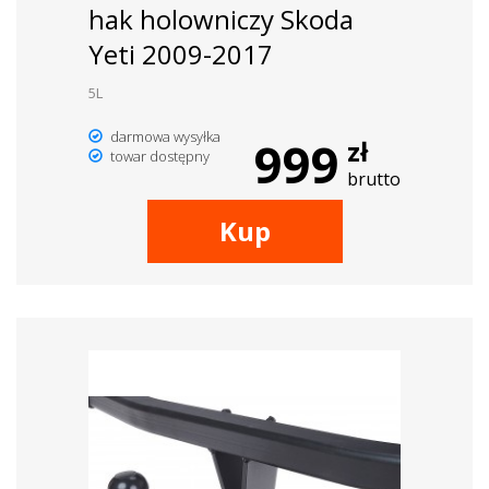
hak holowniczy Skoda
Yeti 2009-2017
5L
darmowa wysyłka
999
zł
towar dostępny
brutto
Kup