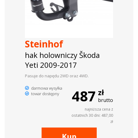
Steinhof
hak holowniczy Škoda
Yeti 2009-2017
Pasuje do napędu 2WD oraz 4WD.
darmowa wysyłka
487
zł
towar dostępny
brutto
najniższa cena z
ostatnich 30 dni: 487,00
zł
Kup