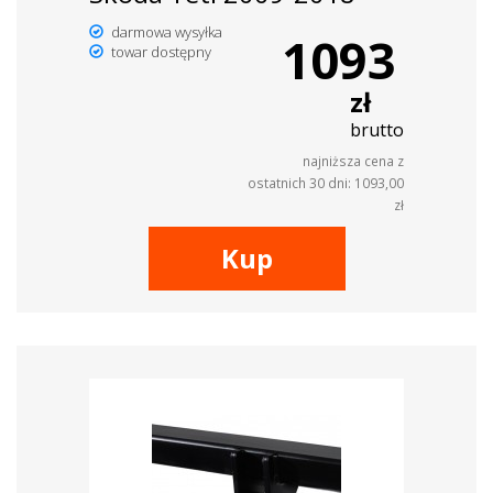
darmowa wysyłka
1093
towar dostępny
zł
brutto
najniższa cena z
ostatnich 30 dni: 1093,00
zł
Kup