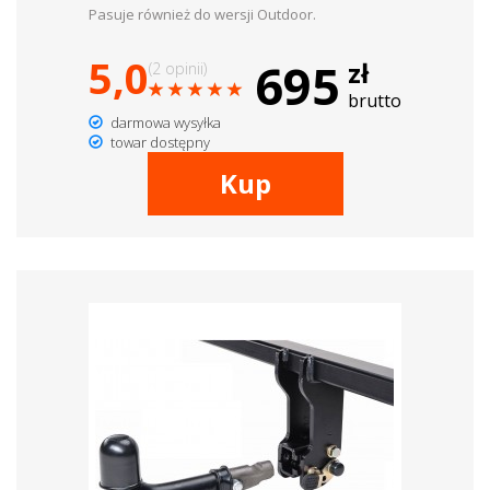
Pasuje również do wersji Outdoor.
5,0
695
zł
(2 opinii)
brutto
darmowa wysyłka
towar dostępny
Kup