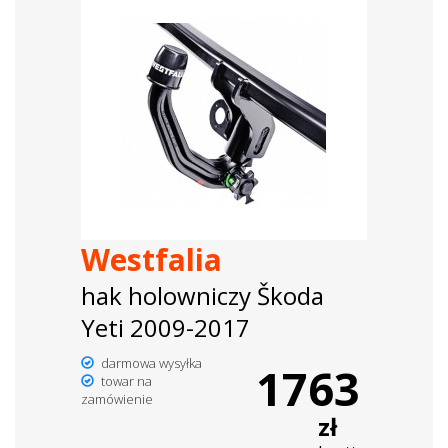
Westfalia
hak holowniczy Škoda
Yeti 2009-2017
darmowa wysyłka
1763
towar na
zamówienie
zł