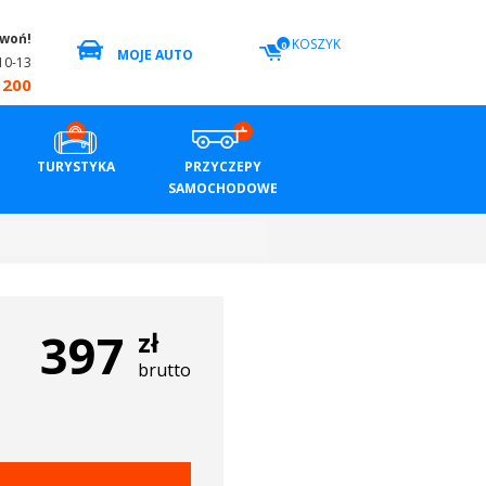
zwoń!
KOSZYK
0
MOJE AUTO
10-13
 200
TURYSTYKA
PRZYCZEPY
SAMOCHODOWE
397
zł
brutto