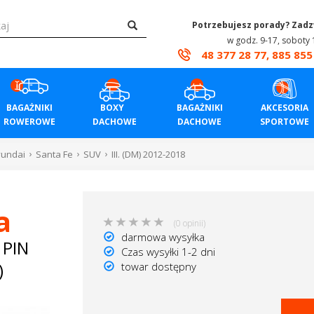
Potrzebujesz porady? Zad
w godz. 9-17, soboty 
48 377 28 77, 885 855
BAGAŻNIKI
BOXY
BAGAŻNIKI
AKCESORIA
ROWEROWE
DACHOWE
DACHOWE
SPORTOWE
undai
Santa Fe
SUV
III. (DM) 2012-2018
a
(0 opinii)
darmowa wysyłka
 PIN
Czas wysyłki 1-2 dni
)
towar dostępny