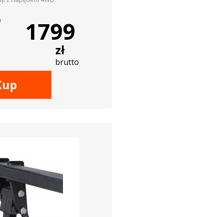
a
1799
zł
brutto
Kup