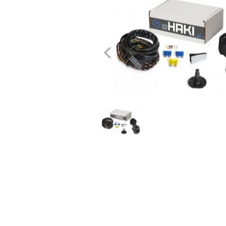
dachowe
AKCESORIA
Poprzednie
SPORTOWE
Turystyka
Przyczepy
samochodowe
Kontakt