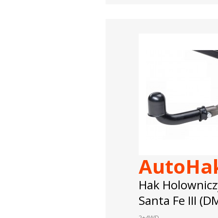
AutoHa
Hak Holownicz
Santa Fe III (
2+4WD