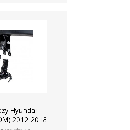
czy Hyundai
 (DM) 2012-2018
sji z napędem 4WD.