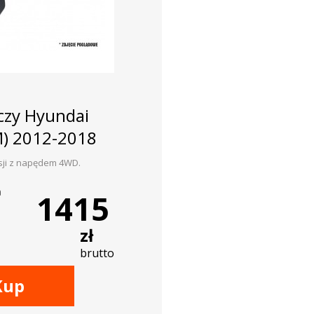
czy Hyundai
M) 2012-2018
sji z napędem 4WD.
a
1415
zł
brutto
Kup