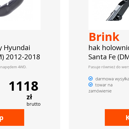
Brink
y Hyundai
hak holowni
DM) 2012-2018
Santa Fe (D
 z napędem 4WD.
Pasuje również do wer
darmowa wysyłk
1118
towar na
zamówienie
zł
brutto
p