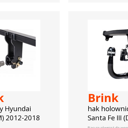
k
Brink
y Hyundai
hak holowni
DM) 2012-2018
Santa Fe III
Pasuje również do wer