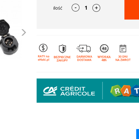
ilość
Następne