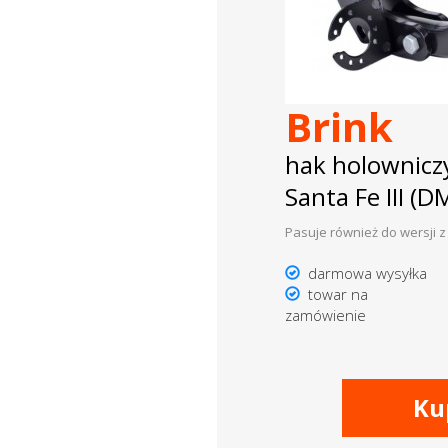
Brink
hak holownicz
Santa Fe III (
Pasuje również do wersji
darmowa wysyłka
towar na
zamówienie
Ku