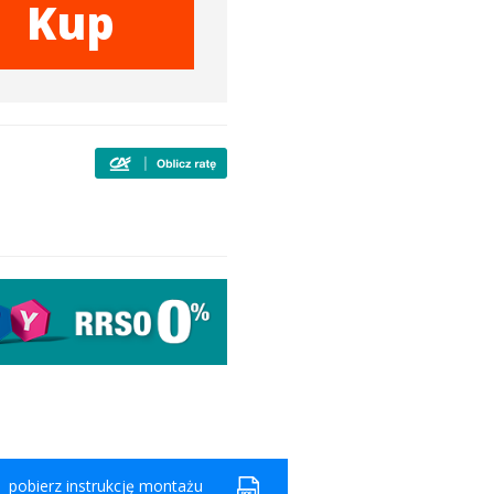
Kup
pobierz instrukcję montażu