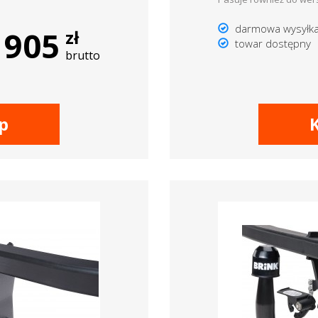
darmowa wysyłk
905
zł
towar dostępny
brutto
p