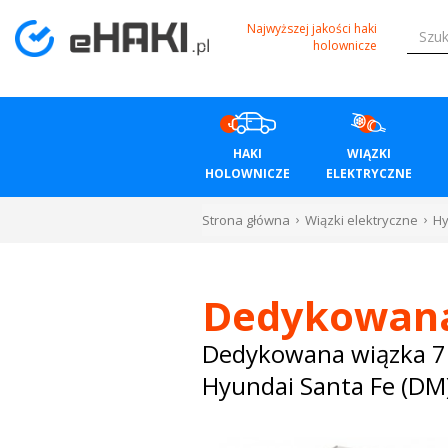
Menu
Najwyższej jakości haki
holownicze
HAKI
HOLOWNICZE
HAKI
WIĄZKI
WIĄZKI
HOLOWNICZE
ELEKTRYCZNE
ELEKTRYCZNE
Strona główna
Wiązki elektryczne
Hy
BAGAŻNIKI
ROWEROWE
Dedykowan
BOXY
Dedykowana wiązka 7
Hyundai Santa Fe (DM
DACHOWE
Bagażniki