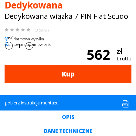
Dedykowana
dachowe
Dedykowana wiązka 7 PIN Fiat Scudo
AKCESORIA
(0 opinii)
SPORTOWE
ilość
darmowa wysyłka
towar na zamówienie
Turystyka
562
zł
brutto
Przyczepy
samochodowe
Kup
Kontakt
pobierz instrukcję montażu
OPIS
DANE TECHNICZNE