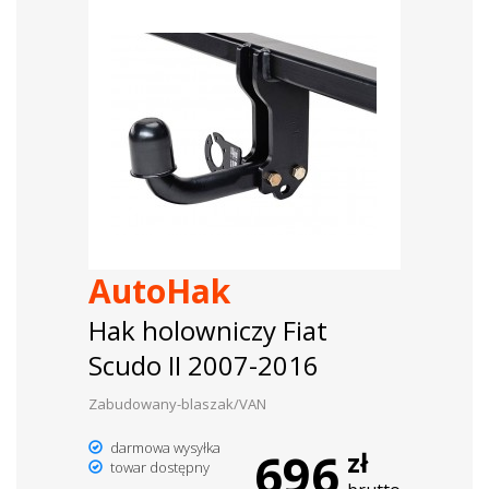
AutoHak
Hak holowniczy Fiat
Scudo II 2007-2016
Zabudowany-blaszak/VAN
darmowa wysyłka
696
zł
towar dostępny