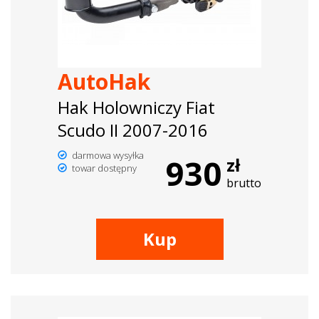
AutoHak
Hak Holowniczy Fiat
Scudo II 2007-2016
darmowa wysyłka
930
zł
towar dostępny
brutto
Kup