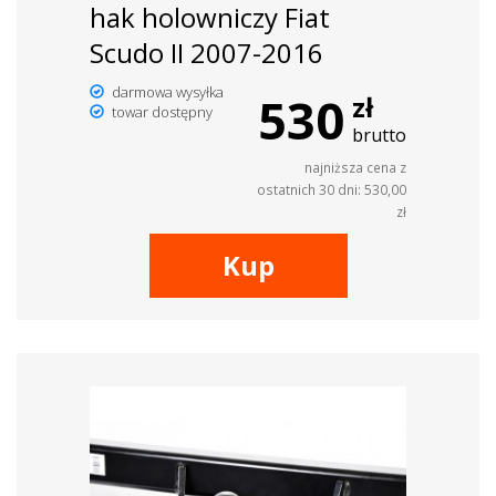
hak holowniczy Fiat
Scudo II 2007-2016
darmowa wysyłka
530
zł
towar dostępny
brutto
najniższa cena z
ostatnich 30 dni: 530,00
zł
Kup