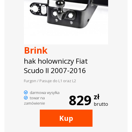
Brink
hak holowniczy Fiat
Scudo II 2007-2016
Furgon / Pasuje do L1 oraz L2
darmowa wysyłka
829
zł
towar na
zamówienie
brutto
Kup