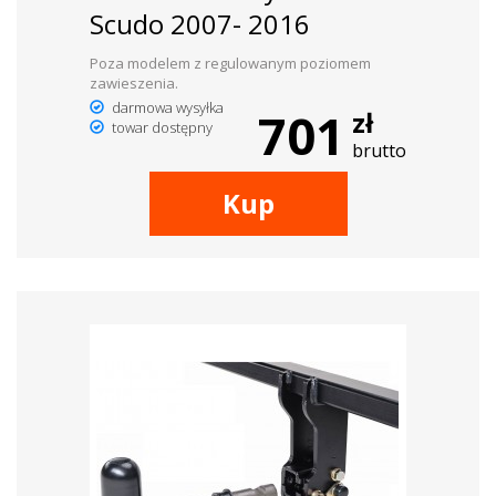
Scudo 2007- 2016
Poza modelem z regulowanym poziomem
zawieszenia.
darmowa wysyłka
701
zł
towar dostępny
brutto
Kup