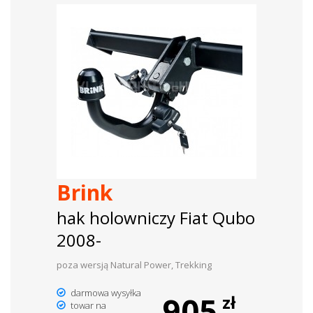
Brink
hak holowniczy Fiat Qubo
2008-
poza wersją Natural Power, Trekking
darmowa wysyłka
905
zł
towar na