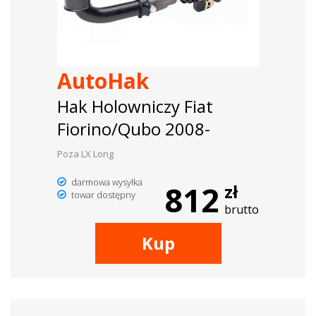
AutoHak
Hak Holowniczy Fiat
Fiorino/Qubo 2008-
Poza LX Long
darmowa wysyłka
812
zł
towar dostępny
brutto
Kup