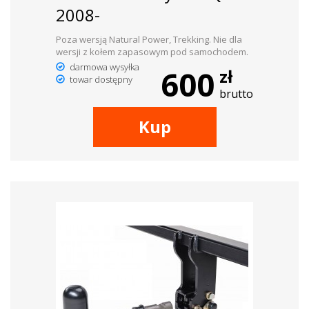
2008-
Poza wersją Natural Power, Trekking. Nie dla
wersji z kołem zapasowym pod samochodem.
darmowa wysyłka
600
zł
towar dostępny
brutto
Kup