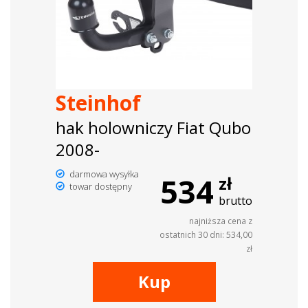
Steinhof
hak holowniczy Fiat Qubo
2008-
darmowa wysyłka
534
zł
towar dostępny
brutto
najniższa cena z
ostatnich 30 dni: 534,00
zł
Kup