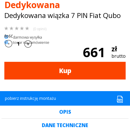
Dedykowana
dachowe
Dedykowana wiązka 7 PIN Fiat Qubo
AKCESORIA
(0 opinii)
SPORTOWE
ilość
darmowa wysyłka
towar na zamówienie
Turystyka
661
zł
brutto
Przyczepy
samochodowe
Kup
Kontakt
pobierz instrukcję montażu
OPIS
DANE TECHNICZNE