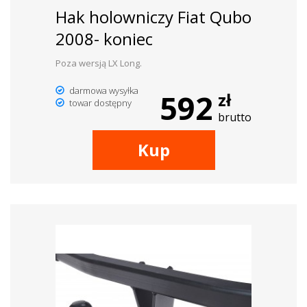
Hak holowniczy Fiat Qubo
2008- koniec
Poza wersją LX Long.
darmowa wysyłka
592
zł
towar dostępny
brutto
Kup