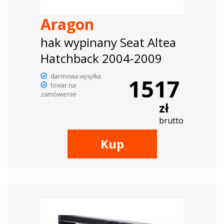
Aragon
hak wypinany Seat Altea
Hatchback 2004-2009
darmowa wysyłka
1517
towar na
zamówienie
zł
brutto
Kup