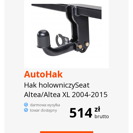
AutoHak
Hak holowniczySeat
Altea/Altea XL 2004-2015
darmowa wysyłka
514
zł
towar dostępny
brutto