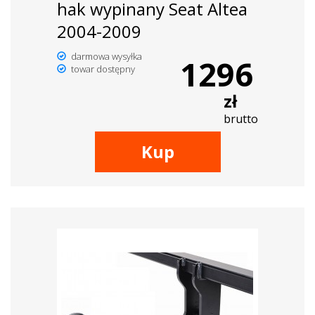
hak wypinany Seat Altea
2004-2009
darmowa wysyłka
1296
towar dostępny
zł
brutto
Kup