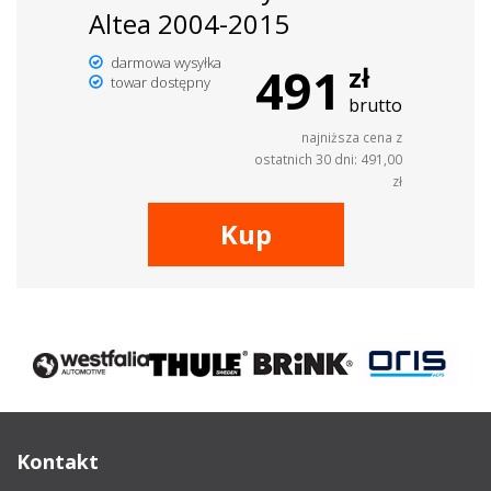
Altea 2004-2015
darmowa wysyłka
491
zł
towar dostępny
brutto
najniższa cena z
ostatnich 30 dni: 491,00
zł
Kup
Kontakt