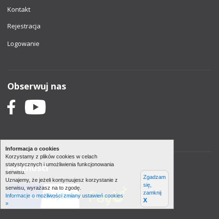
Kontakt
Rejestracja
Logowanie
Obserwuj nas
Informacja o cookies
Korzystamy z plików cookies w celach
statystycznych i umożliwienia funkcjonowania
Płatności
serwisu.
Zgadzam
Uznajemy, że jeżeli kontynuujesz korzystanie z
się,
serwisu, wyrażasz na to zgodę.
zamknij
Informacje o możliwości zmiany ustawień cookies
X
»