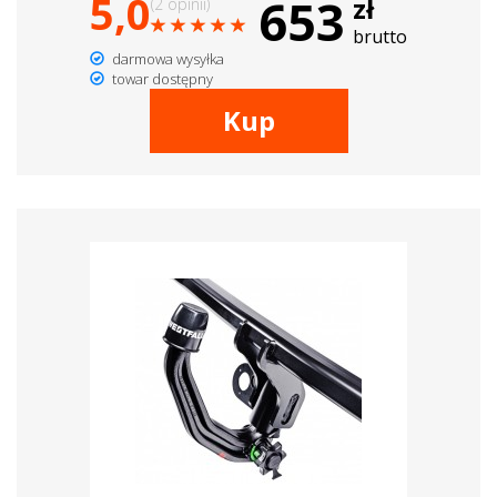
5,0
653
zł
(2 opinii)
brutto
darmowa wysyłka
towar dostępny
Kup