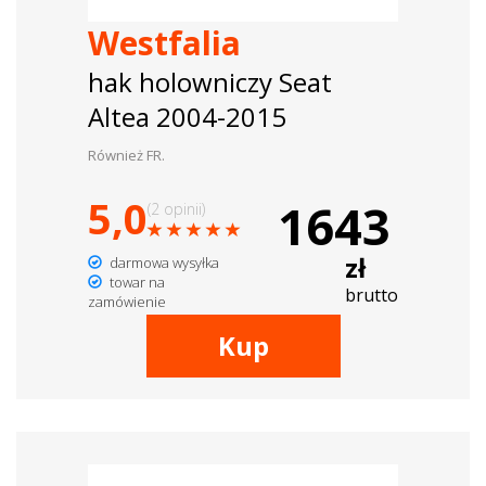
Westfalia
hak holowniczy Seat
Altea 2004-2015
Również FR.
5,0
1643
(2 opinii)
zł
darmowa wysyłka
towar na
brutto
zamówienie
Kup