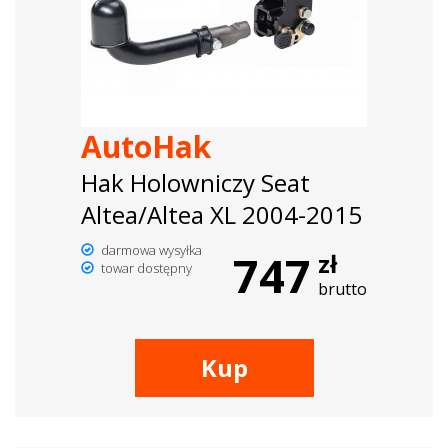
AutoHak
Hak Holowniczy Seat
Altea/Altea XL 2004-2015
darmowa wysyłka
747
zł
towar dostępny
brutto
Kup