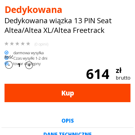
Dedykowana
dachowe
Dedykowana wiązka 13 PIN Seat
AKCESORIA
Altea/Altea XL/Altea Freetrack
SPORTOWE
(0 opinii)
Turystyka
darmowa wysyłka
ilość
Czas wysyłki 1-2 dni
Przyczepy
towar dostępny
614
zł
samochodowe
brutto
Kontakt
Kup
OPIS
DANE TECHNICZNE