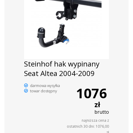
Steinhof hak wypinany
Seat Altea 2004-2009
darmowa wysyłka
1076
towar dostępny
zł
brutto
najniższa cena z
ostatnich 30 dni: 1076,00
zł