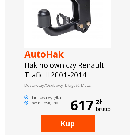
AutoHak
Hak holowniczy Renault
Trafic II 2001-2014
Dostawczy/Osobowy, Długość: L1, L2
darmowa wysyłka
617
zł
towar dostępny
brutto
Kup