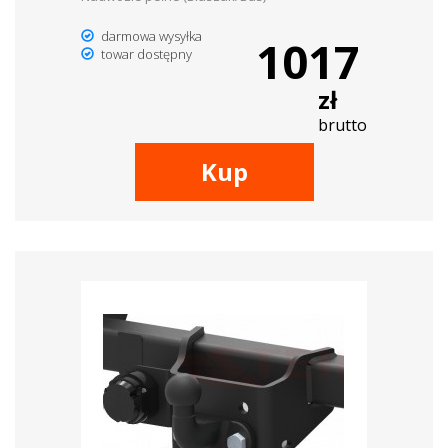
darmowa wysyłka
1017
towar dostępny
zł
brutto
Kup