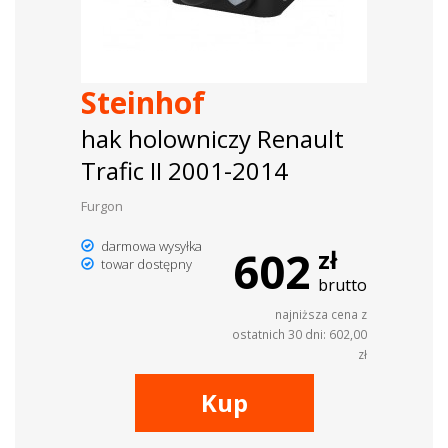
Steinhof
hak holowniczy Renault
Trafic II 2001-2014
Furgon
darmowa wysyłka
602
zł
towar dostępny
brutto
najniższa cena z
ostatnich 30 dni: 602,00
zł
Kup