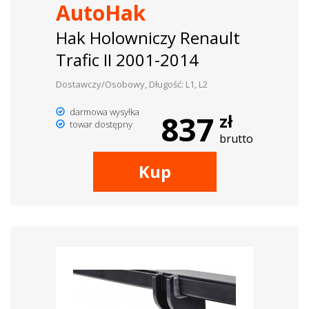
AutoHak
Hak Holowniczy Renault
Trafic II 2001-2014
Dostawczy/Osobowy, Długość: L1, L2
darmowa wysyłka
837
zł
towar dostępny
brutto
Kup