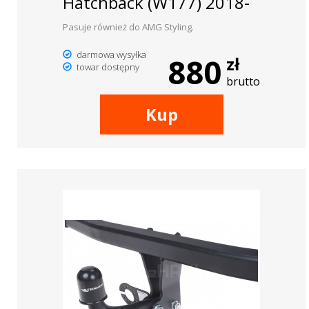
Hatchback (W177) 2018-
Pasuje również do AMG Styling.
darmowa wysyłka
880
zł
towar dostępny
brutto
Kup