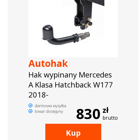
Autohak
Hak wypinany Mercedes
A Klasa Hatchback W177
2018-
darmowa wysyłka
830
zł
towar dostępny
brutto
Kup