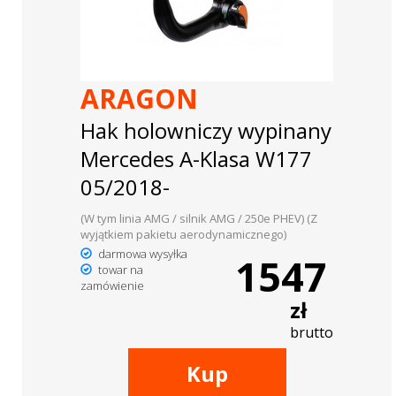
ARAGON
Hak holowniczy wypinany
Mercedes A-Klasa W177
05/2018-
(W tym linia AMG / silnik AMG / 250e PHEV) (Z
wyjątkiem pakietu aerodynamicznego)
darmowa wysyłka
1547
towar na
zamówienie
zł
brutto
Kup