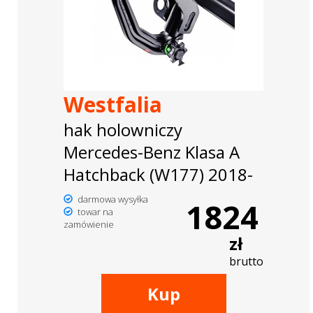
Westfalia
hak holowniczy
Mercedes-Benz Klasa A
Hatchback (W177) 2018-
darmowa wysyłka
1824
towar na
zamówienie
zł
brutto
Kup