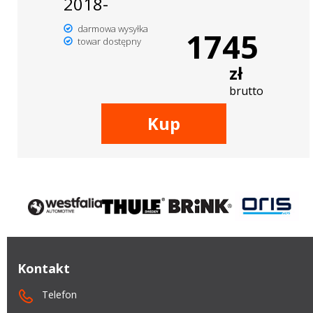
2018-
darmowa wysyłka
1745
towar dostępny
zł
brutto
Kup
Kontakt
Telefon