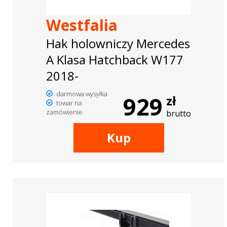
Westfalia
Hak holowniczy Mercedes
A Klasa Hatchback W177
2018-
darmowa wysyłka
929
zł
towar na
zamówienie
brutto
Kup