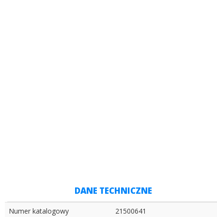
Montaż w auta importowanych
będzie niemożliwy lub może
wybiegać poza standardową
procedurę opisaną w instrukcji. W
takich sytuacjach przed zakupem
skonsultuj się z wyspecjalizowanym
warsztatem.
Wiązki objęte są 2-letnią gwarancją.
POBIERZ INSTRUKCJĘ MONTAŻU
DANE TECHNICZNE
Numer katalogowy
21500641