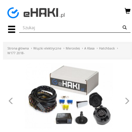
Menu
HAKI
HOLOWNICZE
Strona główna
Wiązki elektryczne
Mercedes
A Klasa
Hatchback
WIĄZKI
W177 2018-
ELEKTRYCZNE
BAGAŻNIKI
ROWEROWE
BOXY
Poprzednie
DACHOWE