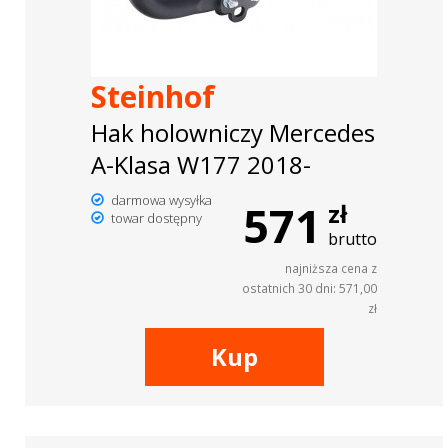
Steinhof
Hak holowniczy Mercedes
A-Klasa W177 2018-
darmowa wysyłka
571
zł
towar dostępny
brutto
najniższa cena z
ostatnich 30 dni: 571,00
zł
Kup