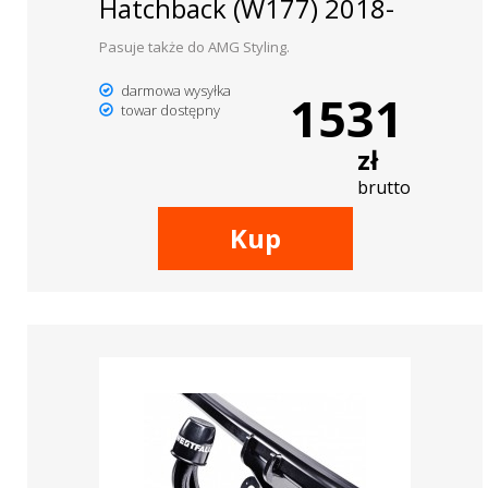
Hatchback (W177) 2018-
Pasuje także do AMG Styling.
darmowa wysyłka
1531
towar dostępny
zł
brutto
Kup