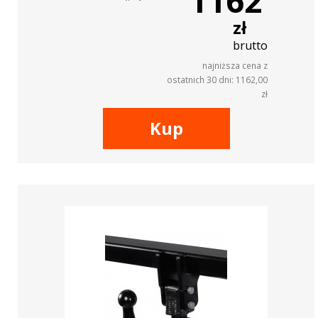
1162
zł
brutto
najniższa cena z
ostatnich 30 dni: 1162,00
zł
Kup