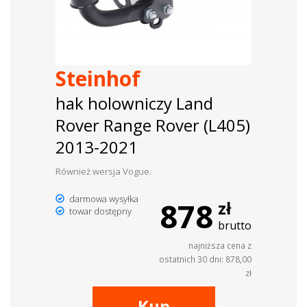
Steinhof
hak holowniczy Land
Rover Range Rover (L405)
2013-2021
Również wersja Vogue.
darmowa wysyłka
878
zł
towar dostępny
brutto
najniższa cena z
ostatnich 30 dni: 878,00
zł
Kup