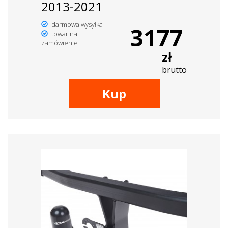
2013-2021
darmowa wysyłka
3177
towar na
zamówienie
zł
brutto
Kup