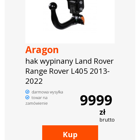
Aragon
hak wypinany Land Rover
Range Rover L405 2013-
2022
darmowa wysyłka
9999
towar na
zamówienie
zł
brutto
Kup