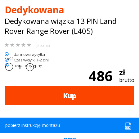
Dedykowana
dachowe
Dedykowana wiązka 13 PIN Land
AKCESORIA
Rover Range Rover (L405)
SPORTOWE
(0 opinii)
Turystyka
darmowa wysyłka
ilość
Czas wysyłki 1-2 dni
Przyczepy
towar dostępny
486
zł
samochodowe
brutto
Kontakt
Kup
pobierz instrukcję montażu