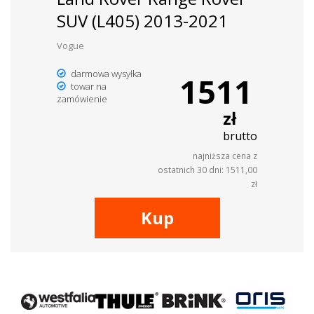
SUV (L405) 2013-2021
Vogue
darmowa wysyłka
1511
towar na
zamówienie
zł
brutto
najniższa cena z
ostatnich 30 dni: 1511,00
zł
Kup