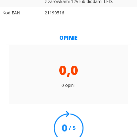
z żarówkami 12V lub diodami LED.
Kod EAN
21190516
OPINIE
0,0
0 opinii
0
/ 5