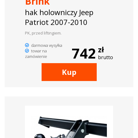
Brink
hak holowniczy Jeep
Patriot 2007-2010
PK, przed liftingiem.
darmowa wysyłka
742
zł
towar na
zamówienie
brutto
Kup