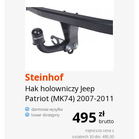
Steinhof
Hak holowniczy Jeep
Patriot (MK74) 2007-2011
darmowa wysyłka
495
zł
towar dostępny
brutto
najniższa cena z
ostatnich 30 dni: 495,00