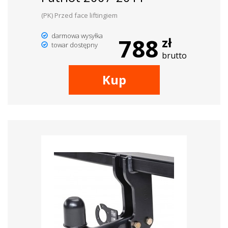
(PK) Przed face liftingiem
darmowa wysyłka
788
zł
towar dostępny
brutto
Kup