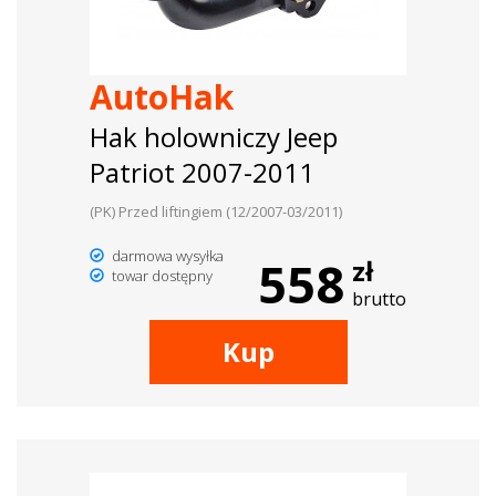
AutoHak
Hak holowniczy Jeep
Patriot 2007-2011
(PK) Przed liftingiem (12/2007-03/2011)
darmowa wysyłka
558
zł
towar dostępny
brutto
Kup