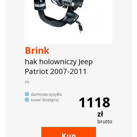
Brink
hak holowniczy Jeep
Patriot 2007-2011
PK
darmowa wysyłka
1118
towar dostępny
zł
brutto
Kup