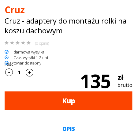
Cruz
dachowe
Cruz - adaptery do montażu rolki na
AKCESORIA
koszu dachowym
SPORTOWE
(0 opinii)
Turystyka
darmowa wysyłka
Czas wysyłki 1-2 dni
Przyczepy
towar dostępny
ilość
135
samochodowe
zł
Kontakt
brutto
Kup
OPIS