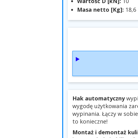
Wartość D [kN]:
10
Masa netto [Kg]:
18,6
Hak automatyczny
wypi
wygodę użytkowania zar
wypinania. Łączy w sobie
to konieczne!
Montaż i demontaż kuli