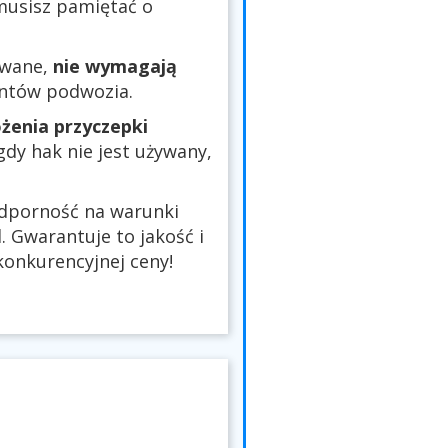
 musisz pamiętać o
owane,
nie wymagają
entów podwozia.
żenia przyczepki
 gdy hak nie jest używany,
odporność na warunki
 Gwarantuje to jakość i
onkurencyjnej ceny!