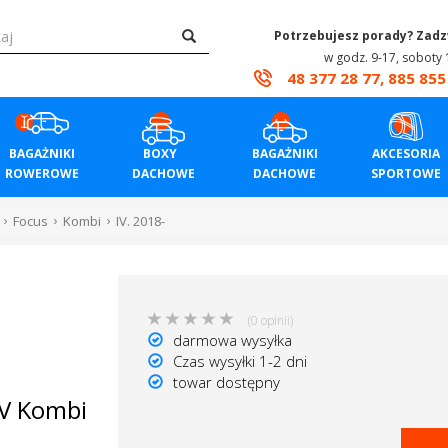
Potrzebujesz porady? Zad
w godz. 9-17, soboty 
48 377 28 77, 885 855
BAGAŻNIKI
BOXY
BAGAŻNIKI
AKCESORIA
ROWEROWE
DACHOWE
DACHOWE
SPORTOWE
Focus
Kombi
IV. 2018-
(0 opinii)
darmowa wysyłka
Czas wysyłki 1-2 dni
towar dostępny
IV Kombi