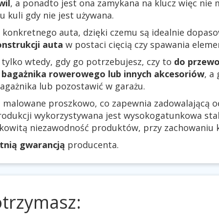
wil
, a ponadto jest ona zamykana na klucz więc nie
kuli gdy nie jest używana.
 konkretnego auta, dzięki czemu są idealnie dopas
nstrukcji auta
w postaci cięcią czy spawania elem
 tylko wtedy, gdy go potrzebujesz, czy to
do przewo
bagażnika rowerowego lub innych akcesoriów
, a
agażnika lub pozostawić w garażu.
są malowane proszkowo, co zapewnia zadowalającą 
rodukcji wykorzystywana jest wysokogatunkowa stal.
łkowitą niezawodność produktów, przy zachowaniu k
etnią gwarancją
producenta.
otrzymasz: