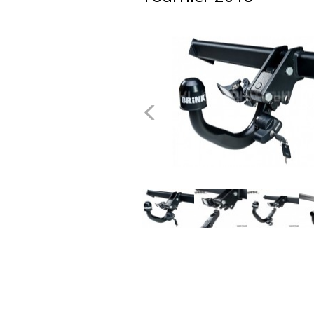
dachowe
AKCESORIA
SPORTOWE
Poprzednie
Turystyka
Przyczepy
samochodowe
Kontakt