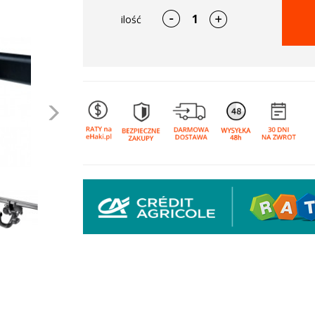
ilość
Następne