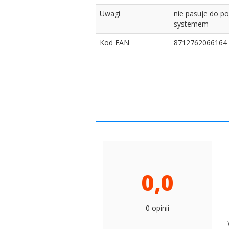
Uwagi
nie pasuje do po
systemem
Kod EAN
8712762066164
0,0
0 opinii