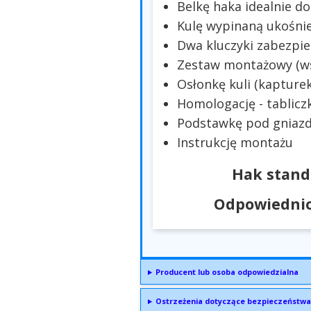
Belkę haka idealnie 
Kulę wypinaną ukośni
Dwa kluczyki zabezpie
Zestaw montażowy (wsp
Osłonkę kuli (kapturek
Homologację - tablicz
Podstawkę pod gniazd
Instrukcję montażu
Hak stand
Odpowiednio
Producent lub osoba odpowiedzialna
Ostrzeżenia dotyczące bezpieczeństwa