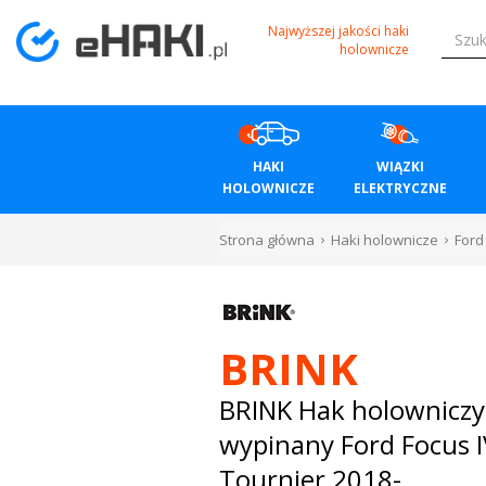
Menu
Najwyższej jakości haki
holownicze
HAKI
HOLOWNICZE
HAKI
WIĄZKI
WIĄZKI
HOLOWNICZE
ELEKTRYCZNE
ELEKTRYCZNE
Strona główna
Haki holownicze
Ford
BAGAŻNIKI
ROWEROWE
BRINK
BOXY
BRINK Hak holowniczy
wypinany Ford Focus 
DACHOWE
Tournier 2018-
Bagażniki