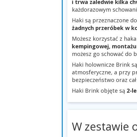
i trwa zaledwie kilka ch
każdorazowym schowaniu 
Haki są przeznaczone do
żadnych przeróbek w ko
Możesz korzystać z haka
kempingowej, montażu 
możesz go schować do b
Haki holownicze Brink 
atmosferyczne, a przy p
bezpieczeństwo oraz ca
Haki Brink objęte są
2-l
W zestawie 