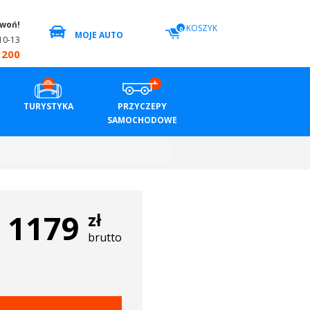
zwoń!
KOSZYK
0
MOJE AUTO
10-13
 200
TURYSTYKA
PRZYCZEPY
SAMOCHODOWE
1179
zł
brutto