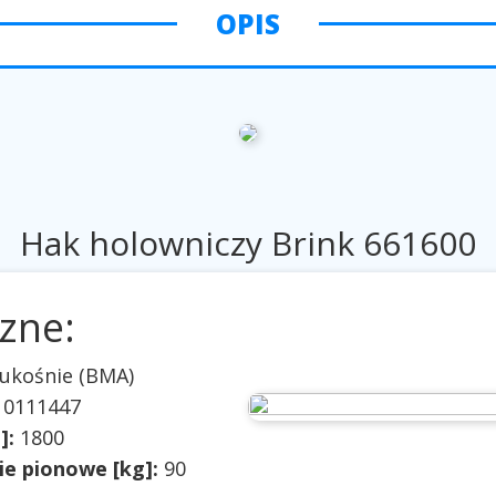
OPIS
Hak holowniczy Brink 661600
zne:
ukośnie (BMA)
 0111447
]:
1800
e pionowe [kg]:
90